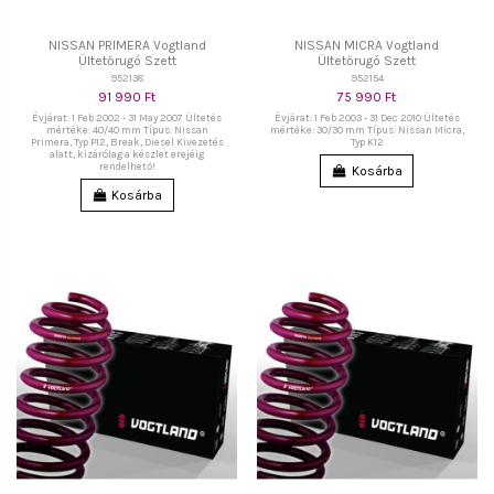
NISSAN PRIMERA Vogtland
NISSAN MICRA Vogtland
Ültetőrugó Szett
Ültetőrugó Szett
952138
952154
91 990 Ft
75 990 Ft
Évjárat: 1 Feb 2002 - 31 May 2007 Ültetés
Évjárat: 1 Feb 2003 - 31 Dec 2010 Ültetés
mértéke: 40/40 mm Típus: Nissan
mértéke: 30/30 mm Típus: Nissan Micra,
Primera, Typ P12, Break, Diesel Kivezetés
Typ K12
alatt, kizárólag a készlet erejéig
rendelhető!
Kosárba
Kosárba