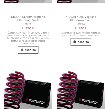
NISSAN SENTRA Vogtland
NISSAN NOTE Vogtland
Ültetőrugó Szett
Ültetőrugó Szett
952110
952104
81 990 Ft
81 990 Ft
Évjárat: 1 Jan 1995 - 31 Dec 1999 Ültetés
Évjárat: 1 Feb 2006 - Ültetés mértéke:
mértéke: 40/40 mm Típus: Nissan Sentra,
40/40 mm Típus: Nissan Note, Typ E11
Typ B14, (USA 200 SX, 95 > 98) Kivezetés
alatt, kizárólag a készlet erejéig
Kosárba
rendelhető!
Kosárba