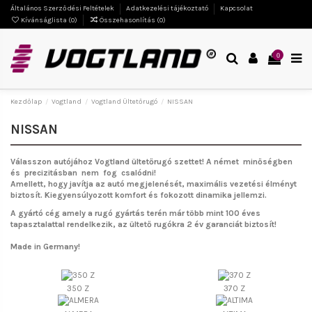
Általános Szerződési Feltételek
Adatkezelési tájékoztató
Kapcsolat
Kívánságlista (
0
)
Összehasonlítás (
0
)
0
Kezdőlap
Vogtland
Vogtland Ültetőrugó
NISSAN
NISSAN
Válasszon autójához Vogtland ültetőrugó szettet!
A német minőségben
és precizitásban nem fog csalódni!
Amellett, hogy javítja az autó megjelenését, maximális vezetési élményt
biztosít. Kiegyensúlyozott komfort és fokozott dinamika jellemzi.
A gyártó cég amely a rugó gyártás terén már több mint 100 éves
tapasztalattal rendelkezik, az ültető rugókra 2 év garanciát biztosít!
Made in Germany!
350 Z
370 Z