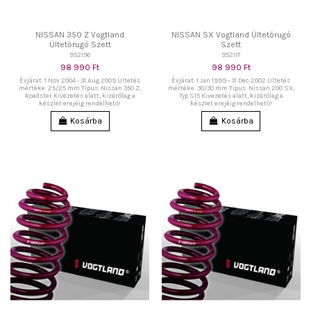
NISSAN 350 Z Vogtland
NISSAN SX Vogtland Ültetőrugó
Ültetőrugó Szett
Szett
952156
952117
98 990 Ft
98 990 Ft
Évjárat: 1 Nov 2004 - 31 Aug 2009 Ültetés
Évjárat: 1 Jan 1999 - 31 Dec 2002 Ültetés
mértéke: 25/25 mm Típus: Nissan 350 Z,
mértéke: 30/30 mm Típus: Nissan 200 SX,
Roadster Kivezetés alatt, kizárólag a
Typ S15 Kivezetés alatt, kizárólag a
készlet erejéig rendelhető!
készlet erejéig rendelhető!
Kosárba
Kosárba