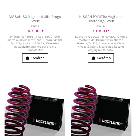
NISSAN SX Vogtland Ültetőrugó
NISSAN PRIMERA Vogtland
Szett
Ültetőrugó Szett
952113
952137
98 990 Ft
91 990 Ft
Évjárat: 1 Jan 1995 - 31 Dec 1998 Ültetés
Évjárat: 1 Feb 2002 - 31 May 2007 Ültetés
mértéke: 35/35 mm Típus: Nissan 240 SX,
mértéke: 40/40 mm Típus: Nissan
Typ S14, (Asia also 200 SX) Kivezetés
Primera, Typ P12, Break, kivéve Diesel
alatt, kizárólag a készlet erejéig
Kivezetés alatt, kizárólag a készlet
rendelhető!
erejéig rendelhető!
Kosárba
Kosárba