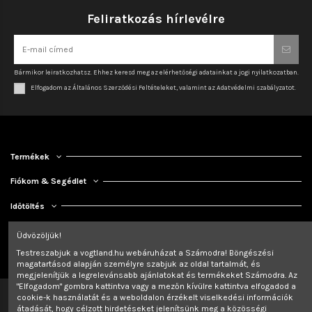
Feliratkozás hírlevélre
Bármikor leiratkozhatsz. Ehhez keresd meg az elérhetőségi adatainkat a jogi nyilatkozatban.
Elfogadom az Általános Szerződési Feltételeket, valamint az Adatvédelmi szabályzatot.
Termékek
Fiókom & Segédlet
Időtöltés
Kapcsolat
Üdvözöljük!
Testreszabjuk a vogtland.hu webáruházat a Számodra! Böngészési
magatartásod alapján személyre szabjuk az oldal tartalmát, és
megjelenítjük a legrelevánsabb ajánlatokat és termékeket Számodra. Az
"Elfogadom" gombra kattintva vagy a mezőn kívülre kattintva elfogadod a
cookie-k használatát és a weboldalon érzékelt viselkedési információk
átadását, hogy célzott hirdetéseket jelenítsünk meg a közösségi