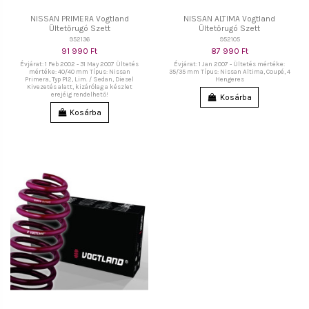
NISSAN PRIMERA Vogtland
NISSAN ALTIMA Vogtland
Ültetőrugó Szett
Ültetőrugó Szett
952136
952105
91 990 Ft
87 990 Ft
Évjárat: 1 Feb 2002 - 31 May 2007 Ültetés
Évjárat: 1 Jan 2007 - Ültetés mértéke:
mértéke: 40/40 mm Típus: Nissan
35/35 mm Típus: Nissan Altima, Coupé, 4
Primera, Typ P12, Lim. / Sedan, Diesel
Hengeres
Kivezetés alatt, kizárólag a készlet
erejéig rendelhető!
Kosárba
Kosárba