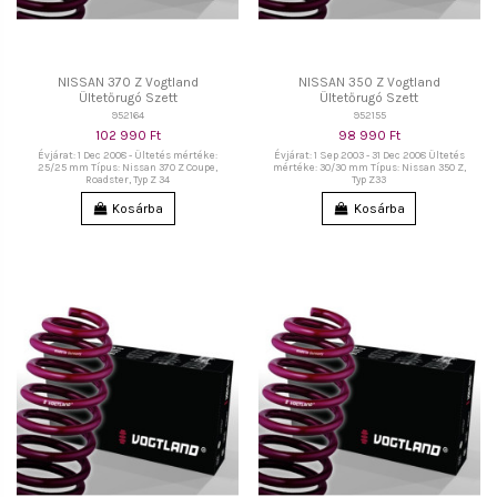
NISSAN 370 Z Vogtland
NISSAN 350 Z Vogtland
Ültetőrugó Szett
Ültetőrugó Szett
952164
952155
102 990 Ft
98 990 Ft
Évjárat: 1 Dec 2008 - Ültetés mértéke:
Évjárat: 1 Sep 2003 - 31 Dec 2008 Ültetés
25/25 mm Típus: Nissan 370 Z Coupe,
mértéke: 30/30 mm Típus: Nissan 350 Z,
Roadster, Typ Z 34
Typ Z33
Kosárba
Kosárba