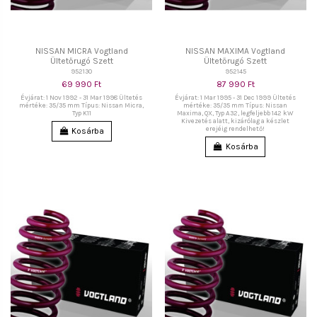
NISSAN MICRA Vogtland
NISSAN MAXIMA Vogtland
Ültetőrugó Szett
Ültetőrugó Szett
952130
952145
69 990 Ft
87 990 Ft
Évjárat: 1 Nov 1992 - 31 Mar 1998 Ültetés
Évjárat: 1 Mar 1995 - 31 Dec 1999 Ültetés
mértéke: 35/35 mm Típus: Nissan Micra,
mértéke: 35/35 mm Típus: Nissan
Typ K11
Maxima, QX, Typ A32, legfeljebb 142 kW
Kivezetés alatt, kizárólag a készlet
erejéig rendelhető!
Kosárba
Kosárba