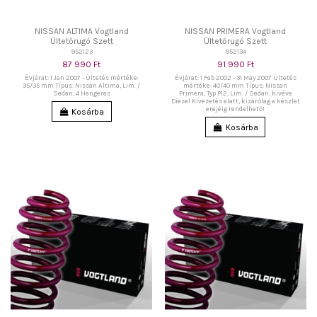
NISSAN ALTIMA Vogtland
NISSAN PRIMERA Vogtland
Ültetőrugó Szett
Ültetőrugó Szett
952123
952134
87 990 Ft
91 990 Ft
Évjárat: 1 Jan 2007 - Ültetés mértéke:
Évjárat: 1 Feb 2002 - 31 May 2007 Ültetés
35/35 mm Típus: Nissan Altima, Lim. /
mértéke: 40/40 mm Típus: Nissan
Sedan, 4 Hengeres
Primera, Typ P12, Lim. / Sedan, kivéve
Diesel Kivezetés alatt, kizárólag a készlet
erejéig rendelhető!
Kosárba
Kosárba