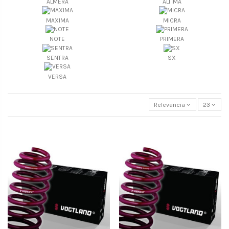
ALMERA
ALTIMA
MAXIMA
MICRA
NOTE
PRIMERA
SENTRA
SX
VERSA
Relevancia
23