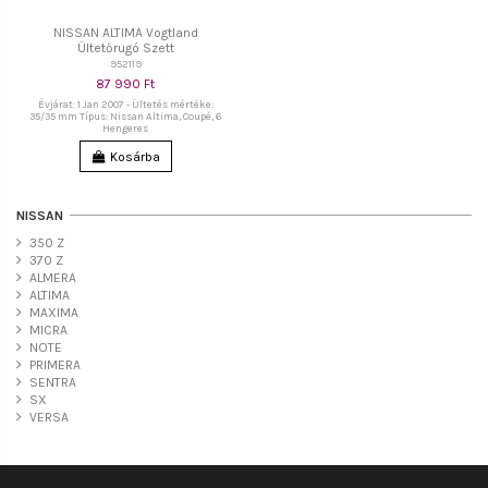
NISSAN ALTIMA Vogtland
Ültetőrugó Szett
952119
87 990 Ft
Évjárat: 1 Jan 2007 - Ültetés mértéke:
35/35 mm Típus: Nissan Altima, Coupé, 6
Hengeres
Kosárba
NISSAN
350 Z
370 Z
ALMERA
ALTIMA
MAXIMA
MICRA
NOTE
PRIMERA
SENTRA
SX
VERSA