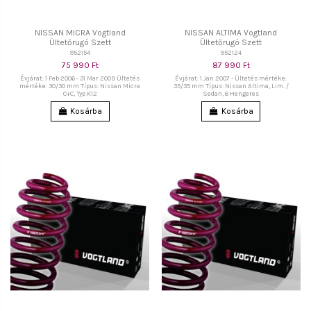
NISSAN MICRA Vogtland
NISSAN ALTIMA Vogtland
Ültetőrugó Szett
Ültetőrugó Szett
952154
952124
75 990 Ft
87 990 Ft
Évjárat: 1 Feb 2006 - 31 Mar 2009 Ültetés
Évjárat: 1 Jan 2007 - Ültetés mértéke:
mértéke: 30/30 mm Típus: Nissan Micra
35/35 mm Típus: Nissan Altima, Lim. /
C+C, Typ K12
Sedan, 6 Hengeres
Kosárba
Kosárba