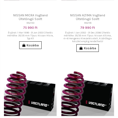
NISSAN MICRA Vogtland
NISSAN ALTIMA Vogtland
Ültetőrugó Szett
Ültetőrugó Szett
952153
952118
75 990 Ft
79 990 Ft
Évjárat: 1 Mar 1998 - 31 Jan 2003 Ültetés
Évjárat: 1 Jan 2002 - 31 Dec 2006 Ültetés
mértéke: 35/35 mm Típus: Nissan Micra,
mértéke: 35/35 mm Típus: Nissan Altima,
Typ K11
4 + 6 Hengeres Kivezetés alatt, kizárólag a
készlet erejéig rendelhető!
Kosárba
Kosárba