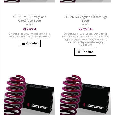
NISSAN VERSA Vogtland
NISSAN SX Vogtland Ültetőrugó
Ültetőrugó Szett
Szett
952104
952112
81 990 Ft
98 990 Ft
Évjárat: 1 Feb 2006 - Ültetés mértéke:
Évjárat: 1 Jan 1989 - 31 Dec 1994 Ültetés
40/40 mm Típus: Nissan Versa (USA)
mértéke: 30/30 mm Típus: Nissan 240 SX,
Typ S13, (Asia also 200 SX) Kivezetés
alatt, kizárólag a készlet erejéig
Kosárba
rendelhető!
Kosárba