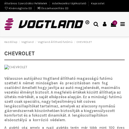
Általános Szerződési Feltételek
Adatkezelési tájékoztató
Kapcsolat
Kívánságlista (
0
)
Összehasonlítás (
0
)
0
Kezdőlap
Vogtland
Vogtland Állítható futómű
CHEVROLET
CHEVROLET
Válasszon autójához Vogtland
állítható magasságú futómű
szettet!
A német minőségben és precizitásban nem fog
csalódni!
Amellett hogy javítja az autó megjelenését, maximális
vezetési élményt biztosít. A megfelelő értékek között állíthatja az
ültetés mértékét, a saját elképzése alapján. Ez a minőségi futómű
szett csak speciális, nagy teljesítményű két csöves
lengéscsillapítókat tartalmaz, amelyek az alacsony nyomású
gázrendszernek köszönhetően biztosítják a kiegyensúlyozott
komfortot és a fokozott dinamikát. A lengéscsillapítókon
elsőosztályú a korrózió védelem.
A gyártó cég amely a rugó gyártás terén már több mint 100 éves