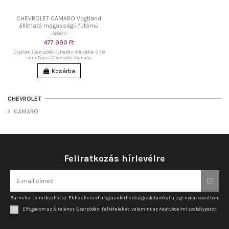
CHEVROLET CAMARO Vogtland
állítható magasságú futómű
968170
477 990 Ft
Évjárat: 1 Jan 2010 - Ültetés mértéke: 0 / 0
mm Típus: Chevrolet Camaro
Kosárba
CHEVROLET
CAMARO
Feliratkozás hírlevélre
Bármikor leiratkozhatsz. Ehhez keresd meg az elérhetőségi adatainkat a jogi nyilatkozatban.
Elfogadom az Általános Szerződési Feltételeket, valamint az Adatvédelmi szabályzatot.