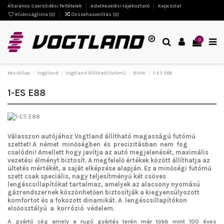
Általános Szerződési Feltételek
Adatkezelési tájékoztató
Kapcsolat
Kívánságlista (
0
)
Összehasonlítás (
0
)
0
Kezdőlap
Vogtland
Vogtland Állítható futómű
BMW
1-ES E88
1-ES E88
Válasszon autójához Vogtland
állítható magasságú futómű
szettet!
A német minőségben és precizitásban nem fog
csalódni!
Amellett hogy javítja az autó megjelenését, maximális
vezetési élményt biztosít. A megfelelő értékek között állíthatja az
ültetés mértékét, a saját elképzése alapján. Ez a minőségi futómű
szett csak speciális, nagy teljesítményű két csöves
lengéscsillapítókat tartalmaz, amelyek az alacsony nyomású
gázrendszernek köszönhetően biztosítják a kiegyensúlyozott
komfortot és a fokozott dinamikát. A lengéscsillapítókon
elsőosztályú a korrózió védelem.
A gyártó cég amely a rugó gyártás terén már több mint 100 éves