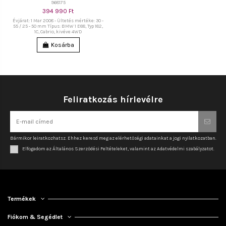
968175
394 990 Ft
Évjárat: 1 Mar 2008 - Ültetés mértéke: 30 -
55 / 25 - 50 mm Típus: BMW 1 E88, Typ 182,
1C, Cabrio, kivéve 4WD
Kosárba
Feliratkozás hírlevélre
Bármikor leiratkozhatsz. Ehhez keresd meg az elérhetőségi adatainkat a jogi nyilatkozatban.
Elfogadom az Általános Szerződési Feltételeket, valamint az Adatvédelmi szabályzatot.
Termékek
Fiókom & Segédlet