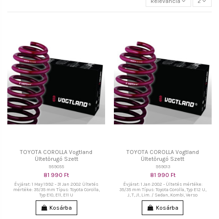
Relevancia
2
TOYOTA COROLLA Vogtland
TOYOTA COROLLA Vogtland
Ültetőrugó Szett
Ültetőrugó Szett
959055
959013
81 990 Ft
81 990 Ft
Évjárat: 1 May 1992 - 31 Jan 2002 Ültetés
Évjárat: 1 Jan 2002 - Ültetés mértéke:
mértéke: 35/35 mm Típus: Toyota Corolla,
35/35 mm Típus: Toyota Corolla, Typ E12 U,
Typ E10, E11, E11 U
J, T, J1, Lim. / Sedan, Kombi, Verso
Kosárba
Kosárba