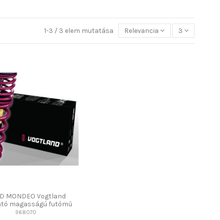
1-3 / 3 elem mutatása
Relevancia
3
D MONDEO Vogtland
ható magasságú futómű
968070