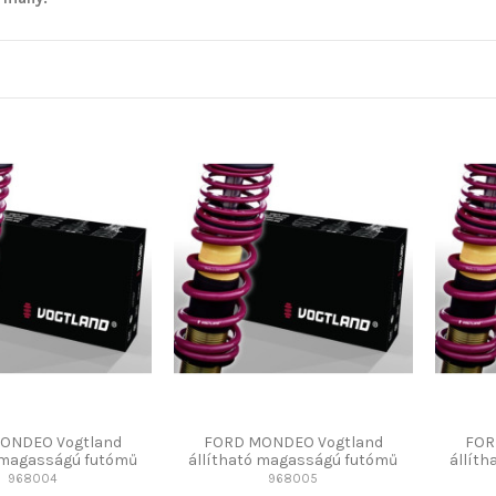
ONDEO Vogtland
FORD MONDEO Vogtland
FOR
ó magasságú futómű
állítható magasságú futómű
állít
968004
968005