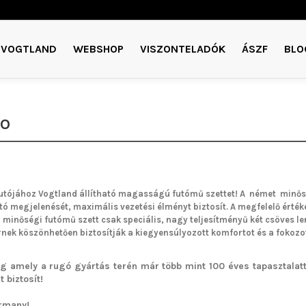
VOGTLAND
WEBSHOP
VISZONTELADÓK
ÁSZF
BLO
O
utójához Vogtland
állítható magasságú futómű
szettet!
A német minős
utó megjelenését, maximális vezetési élményt biztosít. A megfelelő értéke
a minőségi futómű szett csak speciális, nagy teljesítményű két csöves 
ek köszönhetően biztosítják a kiegyensúlyozott komfortot és a fokozo
g amely a rugó gyártás terén már több mint 100 éves tapasztalatta
 biztosít!
rmany!