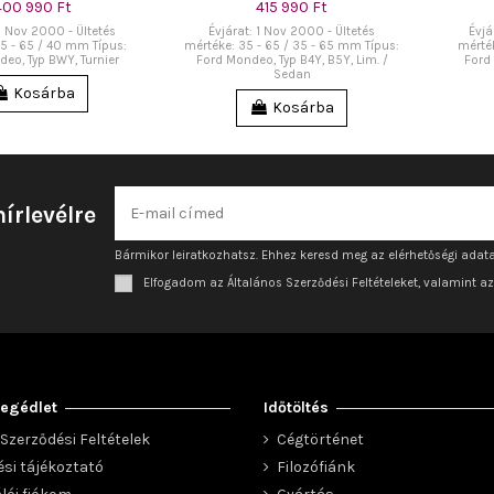
400 990 Ft
415 990 Ft
 1 Nov 2000 - Ültetés
Évjárat: 1 Nov 2000 - Ültetés
Évjá
5 - 65 / 40 mm Típus:
mértéke: 35 - 65 / 35 - 65 mm Típus:
mérté
eo, Typ BWY, Turnier
Ford Mondeo, Typ B4Y, B5Y, Lim. /
Ford 
Sedan
Kosárba
Kosárba
hírlevélre
Bármikor leiratkozhatsz. Ehhez keresd meg az elérhetőségi adata
Elfogadom az Általános Szerződési Feltételeket, valamint a
egédlet
Időtöltés
Szerződési Feltételek
Cégtörténet
ési tájékoztató
Filozófiánk