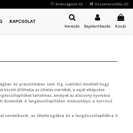
Kívánságlista (
0
)
Összehasonlítás (
0
)
G
KAPCSOLAT
Keresés
Bejelentkezés
Kosár
égben és precizitásban nem fog csalódni!
Amellett hogy
k között állíthatja az ültetés mértékét, a saját elképzése
lengéscsillapítókat tartalmaz, amelyek az alacsony nyomású
tt dinamikát. A lengéscsillapítókon elsőosztályú a korrózió
l rendelkezik, az ültetőrugókra és a lengéscsillapítókra 2