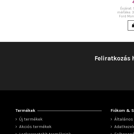
Évjárat:
mértéke: 3
Ford Mond
Feliratkozás 
Termékek
Fiókom & S
Új termékek
Általános 
Akciós termékek
Adatkezel