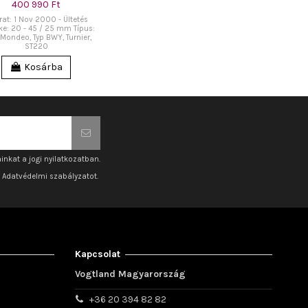
400 990 Ft
rat: 1 Nov 2000 - Ültetés
ke: 20 - 45 / 25 mm Típus:
Mondeo, Typ BWY, Turnier,
ST220
Kosárba
inkat a jogi nyilatkozatban.
z Adatvédelmi szabályzatot.
Kapcsolat
Vogtland Magyarország
+36 20 394 82 82