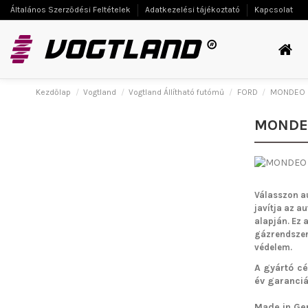
Általános Szerződési Feltételek
Adatkezelési tájékoztató
Kapcsolat
Kezdőlap
Vogtland
Vogtland Állítható futómű
FORD
MONDEO
MONDE
Válasszon a
javítja az a
alapján. Ez 
gázrendszern
védelem.
A gyártó cé
év garanciát
Made in Ge