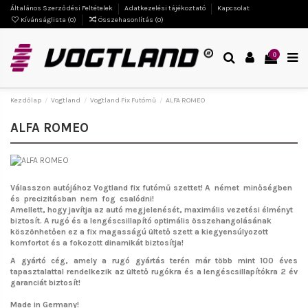
Általános Szerződési Feltételek
Adatkezelési tájékoztató
Kapcsolat
Kívánságlista (
0
)
Összehasonlítás (
0
)
0
Kezdőlap
Vogtland
Vogtland Fix Futómű
ALFA ROMEO
ALFA ROMEO
Válasszon autójához Vogtland fix futómű szettet!
A német minőségben
és precizitásban nem fog csalódni!
Amellett, hogy javítja az autó megjelenését, maximális vezetési élményt
biztosít. A rugó és a lengéscsillapító optimális összehangolásának
köszönhetően ez a fix magasságú ültető szett a kiegyensúlyozott
komfortot és a fokozott dinamikát biztosítja!
A gyártó cég, amely a rugó gyártás terén már több mint 100 éves
tapasztalattal rendelkezik az ültető rugókra és a lengéscsillapítókra 2 év
garanciát biztosít!
Made in Germany!