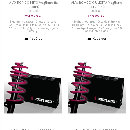
ALFA ROMEO MITO Vogtland fix
ALFA ROMEO GIULIETTA Vogtland
futómű
fix futómű
960390
960369
214 990 Ft
250 990 Ft
Évjárat: 1 Aug 2008 - Ültetés mértéke:
Évjárat: 1 Oct 1997 - Ültetés mértéke:
25/25 mm Típus: Alfa MiTo, Typ 955, 1.4, 1.4
40/40 mm Típus: Alfa 156, Typ 932, Lim. /
TB, az első tengely terhelése legfeljebb
Sedan, Sport Wagon, 5 + 6 hengeres, 2.5
850 kg
V6, 2.4 JTD, 3.2 GTA
Kosárba
Kosárba