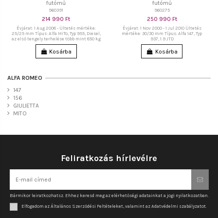
futómű
futómű
960391
960275
214 990 Ft
250 990 Ft
Évjárat: 1 Aug 2008 - Ültetés mértéke:
Évjárat: 1 Nov 2000 - 1 Jul 2010 Ültetés
25/25 mm Típus: Alfa MiTo, Typ 955, Diesel,
mértéke: 30/30 mm Típus: Alfa 147, Typ
az első tengely terhelése több mint 850 kg
937, 1.9 JTD
Kosárba
Kosárba
ALFA ROMEO
147
156
GIULIETTA
MITO
Feliratkozás hírlevélre
Bármikor leiratkozhatsz. Ehhez keresd meg az elérhetőségi adatainkat a jogi nyilatkozatban.
Elfogadom az Általános Szerződési Feltételeket, valamint az Adatvédelmi szabályzatot.