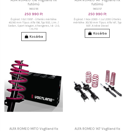
ALFA ROMEO 156 Vogtland fix
ALFA ROMEO 147 Vogtland fix
futómű
futómű
960258
960257
250 990 Ft
250 990 Ft
Évjárat: 1 Oct 1997 - Ültetés mértéke:
Évjárat: 1 Nov 2000 - 1 Jul 2010 Ültetés
40/40 mm Típus: Alfa 156, Typ 932, Lim. /
mértéke: 30/30 mm Típus: Alfa 147, Typ
Sedan, Sport Wagon, 4 hengeres, 1.6 - 2.0,
937, kivéve Diesel
1.9 JTD
Kosárba
Kosárba
ALFA ROMEO MITO Vogtland fix
ALFA ROMEO 147 Vogtland fix