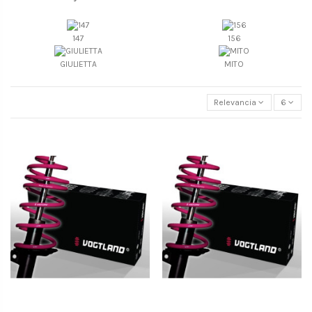
147
156
GIULIETTA
MITO
Relevancia
6