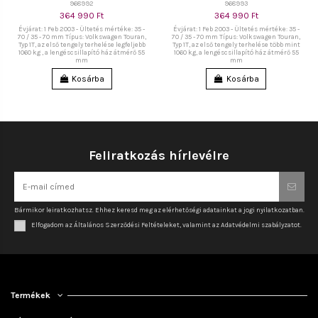
968992
968993
364 990 Ft
364 990 Ft
Évjárat: 1 Feb 2003 - Ültetés mértéke: 35 -
Évjárat: 1 Feb 2003 - Ültetés mértéke: 35 -
70 / 35 - 70 mm Típus: Volkswagen Touran,
70 / 35 - 70 mm Típus: Volkswagen Touran,
Typ 1T, az első tengely terhelése legfeljebb
Typ 1T, az első tengely terhelése több mint
1060 kg , a lengéscsillapító ház átmérő 55
1060 kg, a lengéscsillapító ház átmérő 55
mm
mm
Kosárba
Kosárba
Feliratkozás hírlevélre
Bármikor leiratkozhatsz. Ehhez keresd meg az elérhetőségi adatainkat a jogi nyilatkozatban.
Elfogadom az Általános Szerződési Feltételeket, valamint az Adatvédelmi szabályzatot.
Termékek