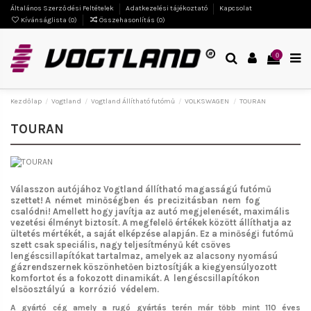
Általános Szerződési Feltételek
Adatkezelési tájékoztató
Kapcsolat
Kívánságlista (
0
)
Összehasonlítás (
0
)
0
Kezdőlap
Vogtland
Vogtland Állítható futómű
VOLKSWAGEN
TOURAN
TOURAN
Válasszon autójához Vogtland
állítható magasságú futómű
szettet!
A német minőségben és precizitásban nem fog
csalódni!
Amellett hogy javítja az autó megjelenését, maximális
vezetési élményt biztosít. A megfelelő értékek között állíthatja az
ültetés mértékét, a saját elképzése alapján. Ez a minőségi futómű
szett csak speciális, nagy teljesítményű két csöves
lengéscsillapítókat tartalmaz, amelyek az alacsony nyomású
gázrendszernek köszönhetően biztosítják a kiegyensúlyozott
komfortot és a fokozott dinamikát. A lengéscsillapítókon
elsőosztályú a korrózió védelem.
A gyártó cég amely a rugó gyártás terén már több mint 110 éves