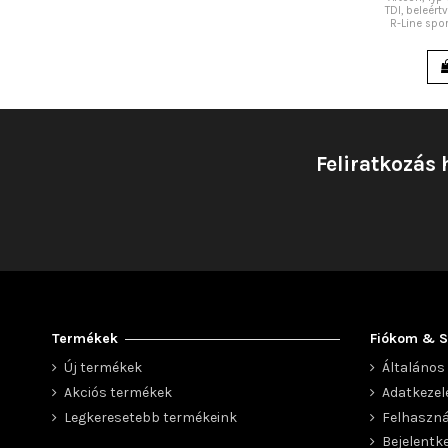
TDI, beleér
R-Line spo
Feliratkozás 
Termékek
Fiókom & S
Új termékek
Általános 
Akciós termékek
Adatkezel
Legkeresetebb termékeink
Felhaszná
Bejelentk