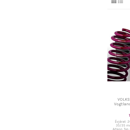
VOLKS
Vogtland
Évjárat: 2
35/35 mm
Arteon, Typ