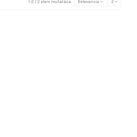
1-2 / 2 elem mutatása
Relevancia
2