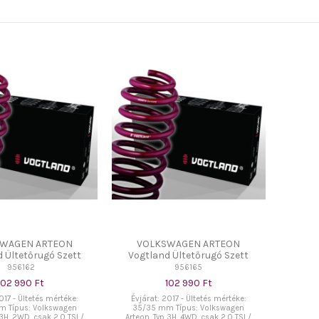
WAGEN ARTEON
VOLKSWAGEN ARTEON
 Ültetőrugó Szett
Vogtland Ültetőrugó Szett
956162
956165
102 990 Ft
102 990 Ft
017 - Ültetés mértéke:
Évjárat: 2017 - Ültetés mértéke:
 Típus: Volkswagen
35/35 mm Típus: Volkswagen
 3H, 2WD, csak 2,0 TSI /
Arteon, Typ 3H, 4WD, csak 2,0 TSI /