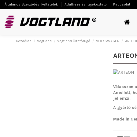
Általános Szerződési Feltételek
Adatkezelési tájékoztató
Kapcsolat
Kezdőlap
Vogtland
Vogtland Ültetőrugó
VOLKSWAGEN
ARTEO
ARTEO
Válasszon a
Amellett, h
jellemzi.
A gyártó cé
Made in Ge