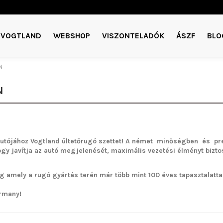
VOGTLAND
WEBSHOP
VISZONTELADÓK
ÁSZF
BLO
N
N
utójához Vogtland ültetőrugó szettet!
A német minőségben és pre
ogy javítja az autó megjelenését, maximális vezetési élményt bizto
g amely a rugó gyártás terén már több mint 100 éves tapasztalattal 
rmany!