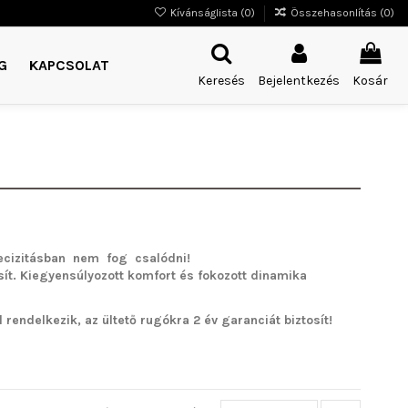
Kívánságlista (
0
)
Összehasonlítás (
0
)
G
KAPCSOLAT
Keresés
Bejelentkezés
Kosár
cizitásban nem fog csalódni!
sít. Kiegyensúlyozott komfort és fokozott dinamika
rendelkezik, az ültető rugókra 2 év garanciát biztosít!