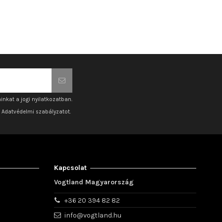
inkat a jogi nyilatkozatban.
z Adatvédelmi szabályzatot.
Kapcsolat
Vogtland Magyarország
+36 20 394 82 82
info@vogtland.hu