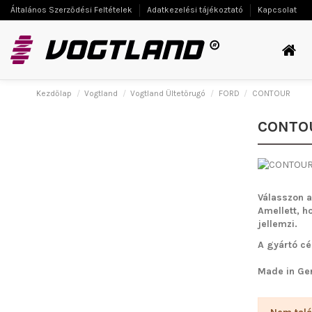
Általános Szerződési Feltételek
Adatkezelési tájékoztató
Kapcsolat
Kezdőlap
Vogtland
Vogtland Ültetőrugó
FORD
CONTOUR
CONTO
Válasszon a
Amellett, h
jellemzi.
A gyártó cé
Made in Ge