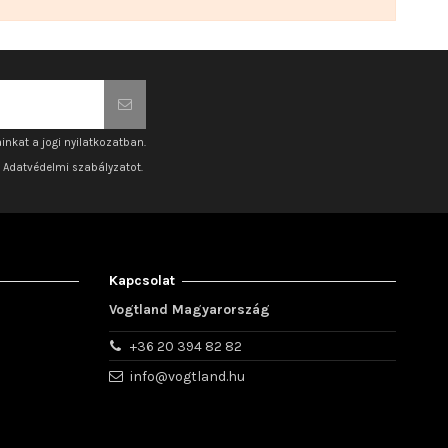
inkat a jogi nyilatkozatban.
z Adatvédelmi szabályzatot.
Kapcsolat
Vogtland Magyarország
+36 20 394 82 82
info@vogtland.hu