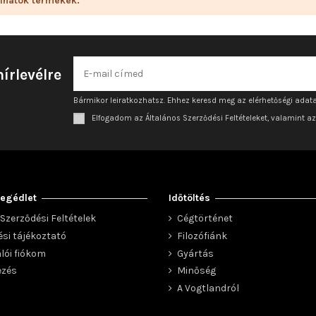
lhatók termékek.
hírlevélre
Bármikor leiratkozhatsz. Ehhez keresd meg az elérhetőségi adata
Elfogadom az Általános Szerződési Feltételeket, valamint a
egédlet
Időtöltés
Szerződési Feltételek
Cégtörténet
ési tájékoztató
Filozófiánk
lói fiókom
Gyártás
ezés
Minőség
A Vogtlandról