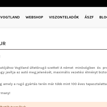
VOGTLAND
WEBSHOP
VISZONTELADÓK
ÁSZF
BLO
UR
utójához Vogtland ültetőrugó szettet!
A német minőségben és pre
ogy javítja az autó megjelenését, maximális vezetési élményt bizto
g amely a rugó gyártás terén már több mint 100 éves tapasztalattal 
rmany!