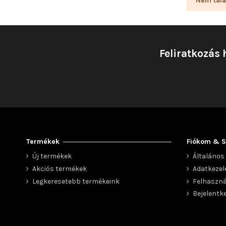
Nem talá
Feliratkozás 
Termékek
Fiókom & S
Új termékek
Általános 
Akciós termékek
Adatkezel
Legkeresetebb termékeink
Felhaszná
Bejelentk