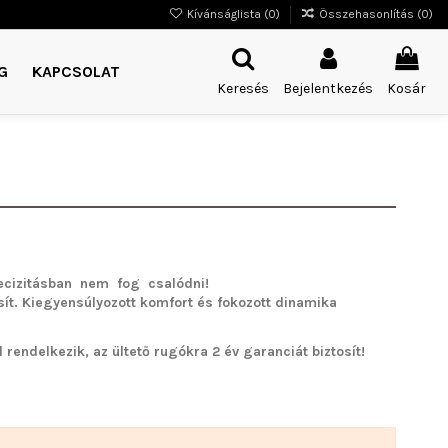
Kívánságlista (
0
)
Összehasonlítás (
0
)
G
KAPCSOLAT
Keresés
Bejelentkezés
Kosár
cizitásban nem fog csalódni!
sít. Kiegyensúlyozott komfort és fokozott dinamika
rendelkezik, az ültető rugókra 2 év garanciát biztosít!