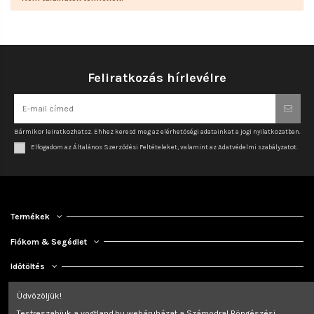
Feliratkozás hírlevélre
Bármikor leiratkozhatsz. Ehhez keresd meg az elérhetőségi adatainkat a jogi nyilatkozatban.
Elfogadom az Általános Szerződési Feltételeket, valamint az Adatvédelmi szabályzatot.
Termékek
Fiókom & Segédlet
Időtöltés
Kapcsolat
Üdvözöljük!
Testreszabjuk a vogtland.hu webáruházat a Számodra! Böngészési