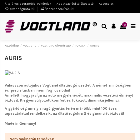
Általános Szerződési Feltételek
Adatkezelési tájékoztató
Kapcsolat
Kívánságlista (
0
)
Összehasonlítás (
0
)
0
Kezdőlap
Vogtland
Vogtland Ültetőrugó
TOYOTA
AURIS
AURIS
Válasszon autójához Vogtland ültetőrugó szettet!
A német minőségben
és precizitásban nem fog csalódni!
Amellett, hogy javítja az autó megjelenését, maximális vezetési élményt
biztosít. Kiegyensúlyozott komfort és fokozott dinamika jellemzi.
A gyártó cég amely a rugó gyártás terén már több mint 100 éves
tapasztalattal rendelkezik, az ültető rugókra 2 év garanciát biztosít!
Made in Germany!
Nem találhatók termékek.