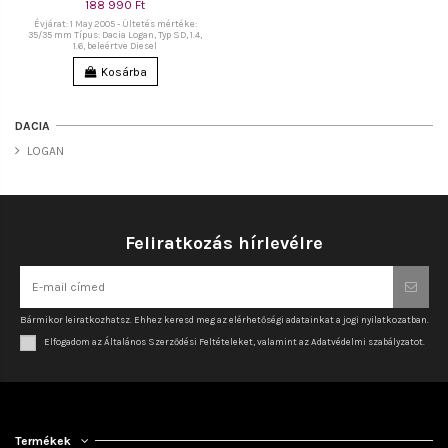
188 990 Ft
Évjárat: 1 May 2005 - Ültetés mértéke:
35/35 mm Típus: Dacia Logan, Typ SD, 1.4,
1.6, beleértve Diesel
Kosárba
DACIA
LOGAN
Feliratkozás hírlevélre
Bármikor leiratkozhatsz. Ehhez keresd meg az elérhetőségi adatainkat a jogi nyilatkozatban.
Elfogadom az Általános Szerződési Feltételeket, valamint az Adatvédelmi szabályzatot.
Termékek