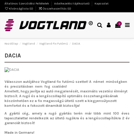
Általános Szerződési Feltételek
Adatkezelési tájékoztató
Kapcsolat
Kívánságlista (
0
)
Összehasonlítás (
0
)
0
Kezdőlap
Vogtland
Vogtland Fix Futómű
DACIA
DACIA
Válasszon autójához Vogtland fix futómű szettet!
A német minőségben
és precizitásban nem fog csalódni!
Amellett, hogy javítja az autó megjelenését, maximális vezetési élményt
biztosít. A rugó és a lengéscsillapító optimális összehangolásának
köszönhetően ez a fix magasságú ültető szett a kiegyensúlyozott
komfortot és a fokozott dinamikát biztosítja!
A gyártó cég, amely a rugó gyártás terén már több mint 100 éves
tapasztalattal rendelkezik az ültető rugókra és a lengéscsillapítókra 2 év
garanciát biztosít!
Made in Germany!