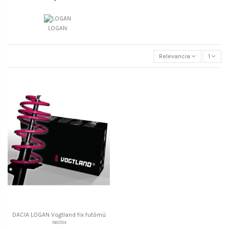
LOGAN
Relevancia
1
DACIA LOGAN Vogtland fix futómű
960184