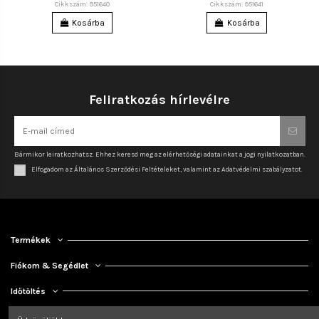
Cikkszám: 951640
Cikkszám: 951641
Kosárba
Kosárba
Feliratkozás hírlevélre
Bármikor leiratkozhatsz. Ehhez keresd meg az elérhetőségi adatainkat a jogi nyilatkozatban.
Elfogadom az Általános Szerződési Feltételeket, valamint az Adatvédelmi szabályzatot.
Termékek
Fiókom & Segédlet
Időtöltés
Kapcsolat