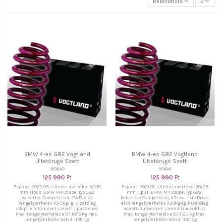
Relevancia
2
BMW 4-es G82 Vogtland
BMW 4-es G82 Vogtland
Ültetőrugó Szett
Ültetőrugó Szett
951640
951641
125 990 Ft
125 990 Ft
Évjárat: 2020.09- Ültetés mértéke: 30/30
Évjárat: 2021.07- Ültetés mértéke: 30/25
mm Típus: BMW M4 Coupe, Typ G82,
mm Típus: BMW M4 Coupe, Typ G82,
beleértve Competition, 2WD, első
beleértve Competition, xDrive + M xDrive,
tengelyterhelés 1075kg-ig, kizárólag
első tengelyterhelés 1120kg-ig, kizárólag
adaptív futóművel szerelt típusokhoz
adaptív futóművel szerelt típusokhoz
Max. tengelyterhelés elől: 1075 kg Max.
Max. tengelyterhelés elől: 1120 kg Max.
tengelyterhelés hátul: 1135 kg
tengelyterhelés hátul: 1150 kg