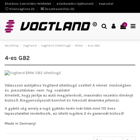
Általános Szerződési Feltételek
Adatkezelési tájékoztató
Kapcsolat
Kívánságlista (
0
)
Összehasonlítás (
0
)
0
Kezdőlap
Vogtland
Vogtland Ültetőrugó
BMW
4-es G82
4-es G82
Válasszon autójához Vogtland ültetőrugó szettet!
A német minőségben
és precizitásban nem fog csalódni!
Amellett, hogy javítja az autó megjelenését, maximális vezetési élményt
biztosít. Kiegyensúlyozott komfort és fokozott dinamika jellemzi.
A gyártó cég amely a rugó gyártás terén már több mint 110 éves
tapasztalattal rendelkezik, az ültető rugókra 2 év garanciát biztosít!
Made in Germany!