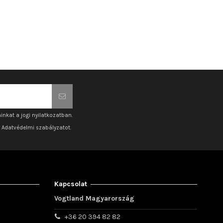
inkat a jogi nyilatkozatban.
z Adatvédelmi szabályzatot.
Kapcsolat
Vogtland Magyarország
+36 20 394 82 82