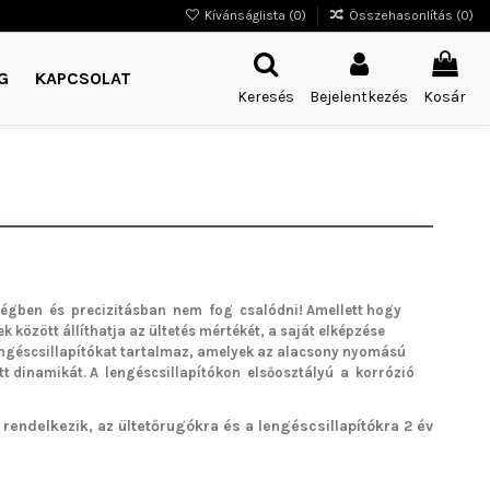
Kívánságlista (
0
)
Összehasonlítás (
0
)
G
KAPCSOLAT
Keresés
Bejelentkezés
Kosár
égben és precizitásban nem fog csalódni!
Amellett hogy
k között állíthatja az ültetés mértékét, a saját elképzése
lengéscsillapítókat tartalmaz, amelyek az alacsony nyomású
tt dinamikát. A lengéscsillapítókon elsőosztályú a korrózió
rendelkezik, az ültetőrugókra és a lengéscsillapítókra 2 év