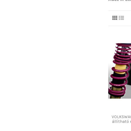
VOLKSWAG
állíthat