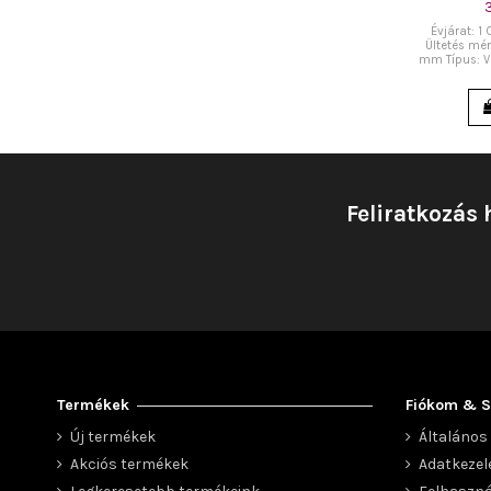
Évjárat: 1
Ültetés mér
mm Típus: V
Feliratkozás 
Termékek
Fiókom & S
Új termékek
Általános 
Akciós termékek
Adatkezel