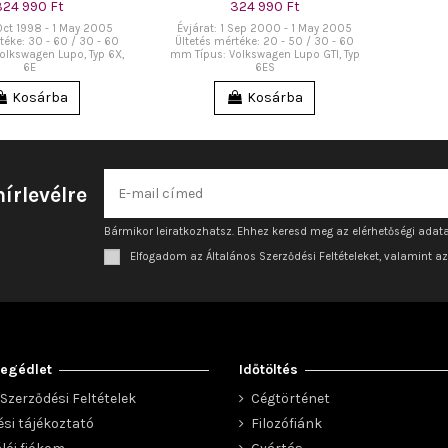
324 990 Ft
324 990 Ft
 Oct 1998 - 1 May 2005
Évjárat: 1 Sep 2000 - 1 May 2005
téke: 30 - 60 / 30 - 60
Ültetés mértéke: 20 - 50 / 30 - 60
olkswagen Lupo, Typ 6X,
mm Típus: Volkswagen Lupo GTI, Typ
6E
6ES
Kosárba
Kosárba
hírlevélre
Bármikor leiratkozhatsz. Ehhez keresd meg az elérhetőségi adata
Elfogadom az Általános Szerződési Feltételeket, valamint a
egédlet
Időtöltés
Szerződési Feltételek
Cégtörténet
ési tájékoztató
Filozófiánk