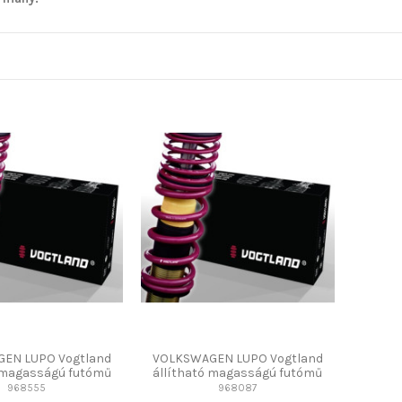
EN LUPO Vogtland
VOLKSWAGEN LUPO Vogtland
ó magasságú futómű
állítható magasságú futómű
968555
968087