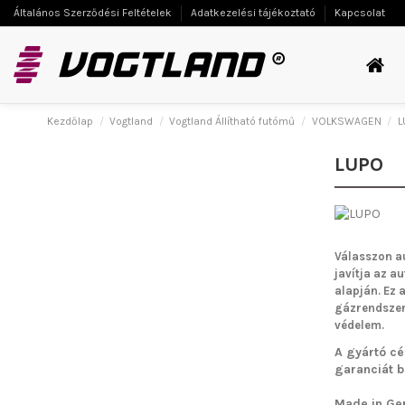
Általános Szerződési Feltételek
Adatkezelési tájékoztató
Kapcsolat
Kezdőlap
Vogtland
Vogtland Állítható futómű
VOLKSWAGEN
L
LUPO
Válasszon a
javítja az a
alapján. Ez 
gázrendszern
védelem.
A gyártó cé
garanciát bi
Made in Ge