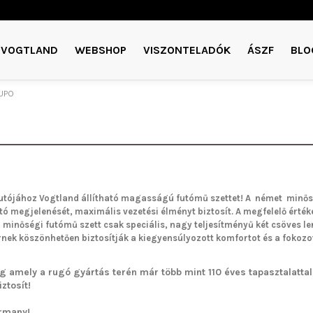
VOGTLAND
WEBSHOP
VISZONTELADÓK
ÁSZF
BLO
UPO
utójához Vogtland
állítható magasságú futómű
szettet!
A német minős
utó megjelenését, maximális vezetési élményt biztosít. A megfelelő értéke
a minőségi futómű szett csak speciális, nagy teljesítményű két csöves 
ek köszönhetően biztosítják a kiegyensúlyozott komfortot és a fokozo
g amely a rugó gyártás terén már több mint 110 éves tapasztalattal 
ztosít!
rmany!