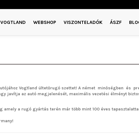
VOGTLAND
WEBSHOP
VISZONTELADÓK
ÁSZF
BLO
utójához Vogtland ültetőrugó szettet!
A német minőségben és pre
ogy javítja az autó megjelenését, maximális vezetési élményt bizto
g amely a rugó gyártás terén már több mint 100 éves tapasztalattal 
rmany!