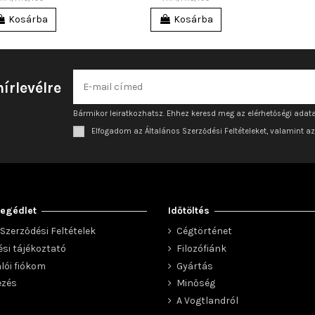
Kosárba
Kosárba
hírlevélre
Bármikor leiratkozhatsz. Ehhez keresd meg az elérhetőségi adata
Elfogadom az Általános Szerződési Feltételeket, valamint a
egédlet
Időtöltés
Szerződési Feltételek
Cégtörténet
ési tájékoztató
Filozófiánk
lói fiókom
Gyártás
ezés
Minőség
A Vogtlandról