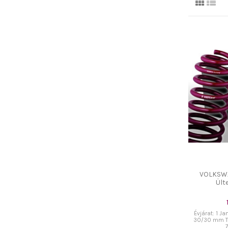
VOLKSWA
Ült
Évjárat: 1 Ja
30/30 mm Tí