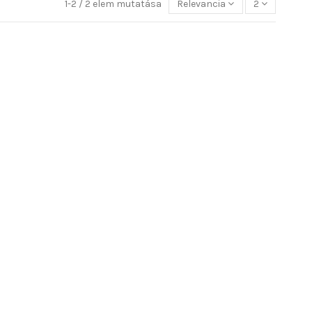
1-2 / 2 elem mutatása
Relevancia
2