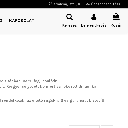
Kívánságlista (
0
)
Összehasonlítás (
0
)
G
KAPCSOLAT
Keresés
Bejelentkezés
Kosár
cizitásban nem fog csalódni!
sít. Kiegyensúlyozott komfort és fokozott dinamika
rendelkezik, az ültető rugókra 2 év garanciát biztosít!