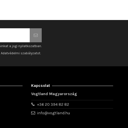
inkat a jogi nyilatkozatban.
z Adatvédelmi szabályzatot.
Kapcsolat
Vogtland Magyarország
+36 20 394 82 82
info@vogtland.hu