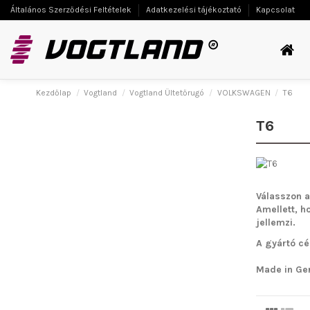
Általános Szerződési Feltételek
Adatkezelési tájékoztató
Kapcsolat
Kezdőlap
Vogtland
Vogtland Ültetőrugó
VOLKSWAGEN
T6
T6
Válasszon a
Amellett, h
jellemzi.
A gyártó cé
Made in Ge