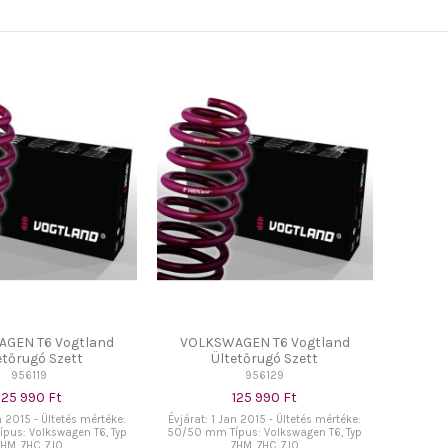
GEN T6 Vogtland
VOLKSWAGEN T6 Vogtland
etőrugó Szett
Ültetőrugó Szett
956119
956129
125 990 Ft
125 990 Ft
n 2015 - Ültetés mértéke:
Évjárat: 1 Jan 2015 - Ültetés mértéke:
pus: Volkswagen T6, Typ
50/50 mm Típus: Volkswagen T6, Typ
7HM, 7HC, 7JO
7HM, 7HC, 7JO