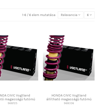
1-6 / 6 elem mutatása
Relevancia
6
NDA CIVIC Vogtland
HONDA CIVIC Vogtland
ható magasságú futómű
állítható magasságú futómű
968725
968336