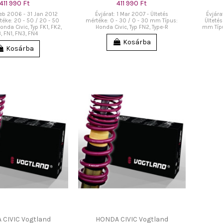
411 990 Ft
411 990 Ft
 Feb 2006 - 31 Jan 2012
Évjárat: 1 Mar 2007 - Ültetés
Évjára
téke: 20 - 50 / 20 - 50
mértéke: 0 - 30 / 0 - 30 mm Típus:
Ültetés
nda Civic, Typ FK1, FK2,
Honda Civic, Typ FN2, Type-R
mm Típus
, FN1, FN3, FN4
Kosárba
Kosárba
 CIVIC Vogtland
HONDA CIVIC Vogtland