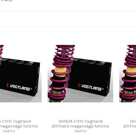
 CIVIC Vogtland
HONDA CIVIC Vogtland
HO
ó magasságú futómű
állítható magasságú futómű
állít
968723
968724