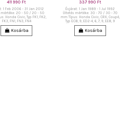
411 990 Ft
337 990 Ft
t: 1 Feb 2006 - 31 Jan 2012
Évjárat: 1 Jan 1989 - 1 Jul 1992
 mértéke: 20 - 50 / 20 - 50
Ültetés mértéke: 30 - 70 / 30 - 70
: Honda Civic, Typ FK1, FK2,
mm Típus: Honda Civic, CRX, Coupé,
FK3, FN1, FN3, FN4
Typ EC8, 9, ED2-4, 6, 7, 9, EE8, 9
Kosárba
Kosárba