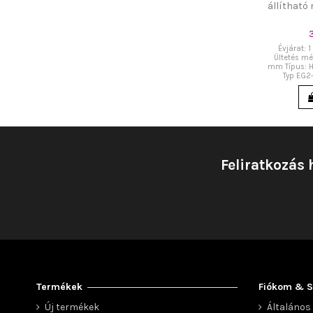
állíthat
Évjárat: 1
Ültetés mér
mm Típus: H
Typ EG2-6
Feliratkozás 
Termékek
Fiókom & S
Új termékek
Általános 