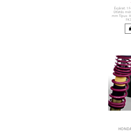
Évjárat: 1
Ültetés mér
mm Típus: Ho
FK3
HONDA