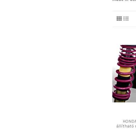
HONDA
állíthat