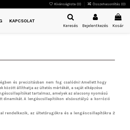
Kívánságlista (
0
)
Összehasonlítás (
0
)
G
KAPCSOLAT
Keresés
Bejelentkezés
Kosár
égben és precizitásban nem fog csalódni!
Amellett hogy
k között állíthatja az ültetés mértékét, a saját elképzése
lengéscsillapítókat tartalmaz, amelyek az alacsony nyomású
tt dinamikát. A lengéscsillapítókon elsőosztályú a korrózió
l rendelkezik, az ültetőrugókra és a lengéscsillapítókra 2