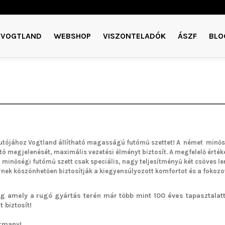
VOGTLAND
WEBSHOP
VISZONTELADÓK
ÁSZF
BLO
utójához Vogtland
állítható magasságú futómű
szettet!
A német minős
utó megjelenését, maximális vezetési élményt biztosít. A megfelelő értéke
a minőségi futómű szett csak speciális, nagy teljesítményű két csöves 
ek köszönhetően biztosítják a kiegyensúlyozott komfortot és a fokozo
g amely a rugó gyártás terén már több mint 100 éves tapasztalatta
 biztosít!
rmany!