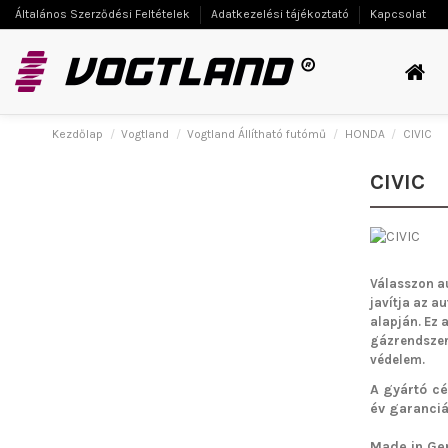
Általános Szerződési Feltételek
Adatkezelési tájékoztató
Kapcsolat
Kezdőlap
Vogtland
Vogtland Állítható futómű
HONDA
CIVIC
CIVIC
Válasszon a
javítja az a
alapján. Ez 
gázrendszern
védelem.
A gyártó cé
év garanciát
Made in Ge