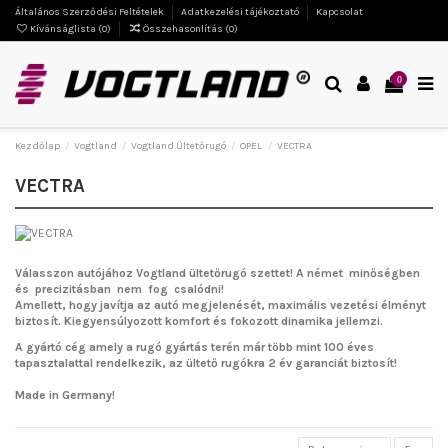
Általános Szerződési Feltételek
Adatkezelési tájékoztató
Kapcsolat
Kívánságlista (
0
)
Összehasonlítás (
0
)
0
Kezdőlap
Vogtland
Vogtland Ültetőrugó
OPEL
VECTRA
VECTRA
Válasszon autójához Vogtland ültetőrugó szettet!
A német minőségben
és precizitásban nem fog csalódni!
Amellett, hogy javítja az autó megjelenését, maximális vezetési élményt
biztosít. Kiegyensúlyozott komfort és fokozott dinamika jellemzi.
A gyártó cég amely a rugó gyártás terén már több mint 100 éves
tapasztalattal rendelkezik, az ültető rugókra 2 év garanciát biztosít!
Made in Germany!