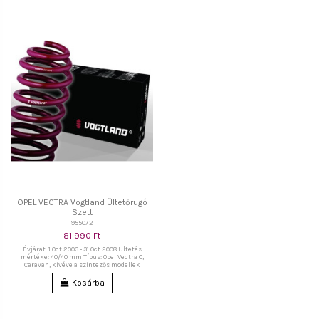
OPEL VECTRA Vogtland Ültetőrugó
Szett
955072
81 990 Ft
Évjárat: 1 Oct 2003 - 31 Oct 2008 Ültetés
mértéke: 40/40 mm Típus: Opel Vectra C,
Caravan, kivéve a szintezős modellek
Kosárba