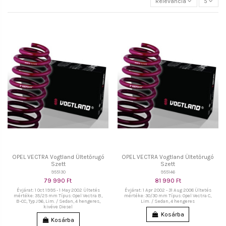
Relevancia
5
OPEL VECTRA Vogtland Ültetőrugó
OPEL VECTRA Vogtland Ültetőrugó
Szett
Szett
955130
955146
79 990 Ft
81 990 Ft
Évjárat: 1 Oct 1995 - 1 May 2002 Ültetés
Évjárat: 1 Apr 2002 - 31 Aug 2008 Ültetés
mértéke: 35/25 mm Típus: Opel Vectra B,
mértéke: 30/30 mm Típus: Opel Vectra C,
B-CC, Typ J96, Lim. / Sedan, 4 hengeres,
Lim. / Sedan, 4 hengeres
kivéve Diesel
Kosárba
Kosárba