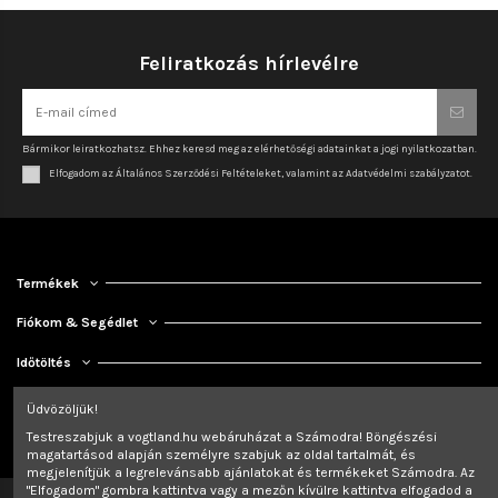
Feliratkozás hírlevélre
Bármikor leiratkozhatsz. Ehhez keresd meg az elérhetőségi adatainkat a jogi nyilatkozatban.
Elfogadom az Általános Szerződési Feltételeket, valamint az Adatvédelmi szabályzatot.
Termékek
Fiókom & Segédlet
Időtöltés
Kapcsolat
Üdvözöljük!
Testreszabjuk a vogtland.hu webáruházat a Számodra! Böngészési
magatartásod alapján személyre szabjuk az oldal tartalmát, és
megjelenítjük a legrelevánsabb ajánlatokat és termékeket Számodra. Az
"Elfogadom" gombra kattintva vagy a mezőn kívülre kattintva elfogadod a