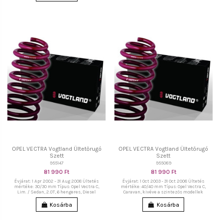
OPEL VECTRA Vogtland Ültetőrugó
OPEL VECTRA Vogtland Ültetőrugó
Szett
Szett
955147
955089
81 990 Ft
81 990 Ft
Évjárat: 1 Apr 2002 - 31 Aug 2008 Ültetés
Évjárat: 1 Oct 2003 - 31 Oct 2008 Ültetés
mértéke: 30/30 mm Típus: Opel Vectra C,
mértéke: 40/40 mm Típus: Opel Vectra C,
Lim. / Sedan, 2.0T, 6 hengeres, Diesel
Caravan, kivéve a szintezős modellek
Kosárba
Kosárba