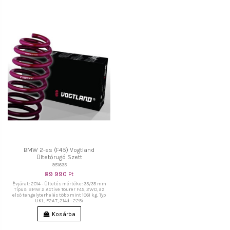
BMW 2-es (F45) Vogtland
Ültetőrugó Szett
951635
89 990 Ft
Évjárat: 2014 - Ültetés mértéke: 35/35 mm
Típus: BMW 2 Active Tourer F45, 2WD, az
első tengelyterhelés több mint 1061 kg, Typ
UKL, F2AT, 214d - 225i
Kosárba