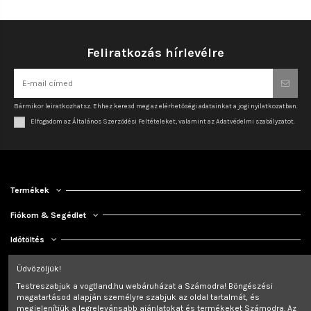
Feliratkozás hírlevélre
Bármikor leiratkozhatsz. Ehhez keresd meg az elérhetőségi adatainkat a jogi nyilatkozatban.
Elfogadom az Általános Szerződési Feltételeket, valamint az Adatvédelmi szabályzatot.
Termékek
Fiókom & Segédlet
Időtöltés
Kapcsolat
Üdvözöljük!
Testreszabjuk a vogtland.hu webáruházat a Számodra! Böngészési
magatartásod alapján személyre szabjuk az oldal tartalmát, és
megjelenítjük a legrelevánsabb ajánlatokat és termékeket Számodra. Az