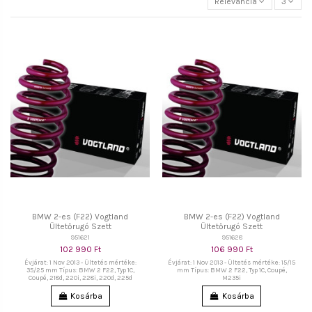
Relevancia
3
BMW 2-es (F22) Vogtland
BMW 2-es (F22) Vogtland
Ültetőrugó Szett
Ültetőrugó Szett
951621
951628
102 990 Ft
106 990 Ft
Évjárat: 1 Nov 2013 - Ültetés mértéke:
Évjárat: 1 Nov 2013 - Ültetés mértéke: 15/15
35/25 mm Típus: BMW 2 F22, Typ 1C,
mm Típus: BMW 2 F22, Typ 1C, Coupé,
Coupé, 218d, 220i, 228i, 220d, 225d
M235i
Kosárba
Kosárba