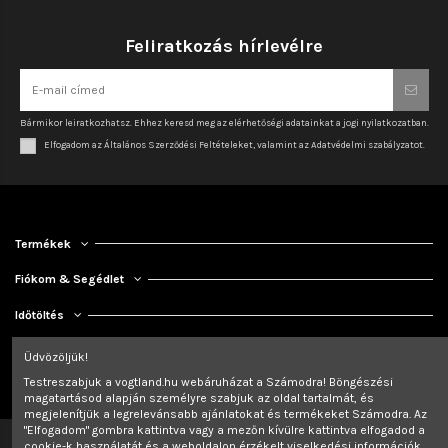
Feliratkozás hírlevélre
Bármikor leiratkozhatsz. Ehhez keresd meg az elérhetőségi adatainkat a jogi nyilatkozatban.
Elfogadom az Általános Szerződési Feltételeket, valamint az Adatvédelmi szabályzatot.
Termékek
Fiókom & Segédlet
Időtöltés
Kapcsolat
Üdvözöljük!
Testreszabjuk a vogtland.hu webáruházat a Számodra! Böngészési
magatartásod alapján személyre szabjuk az oldal tartalmát, és
megjelenítjük a legrelevánsabb ajánlatokat és termékeket Számodra. Az
"Elfogadom" gombra kattintva vagy a mezőn kívülre kattintva elfogadod a
cookie-k használatát és a weboldalon érzékelt viselkedési információk