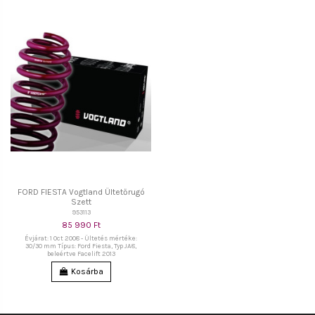
FORD FIESTA Vogtland Ültetőrugó
Szett
953113
85 990 Ft
Évjárat: 1 Oct 2008 - Ültetés mértéke:
30/30 mm Típus: Ford Fiesta, Typ JA8,
beleértve Facelift 2013
Kosárba