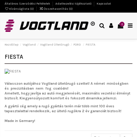
Általános Szerződési Feltételek
Adatkezelési tájékoztató
Kapcsolat
Kívánságlista (
0
)
Összehasonlítás (
0
)
0
Kezdőlap
Vogtland
Vogtland Ültetőrugó
FORD
FIESTA
FIESTA
Válasszon autójához Vogtland ültetőrugó szettet!
A német minőségben
és precizitásban nem fog csalódni!
Amellett, hogy javítja az autó megjelenését, maximális vezetési élményt
biztosít. Kiegyensúlyozott komfort és fokozott dinamika jellemzi.
A gyártó cég amely a rugó gyártás terén már több mint 100 éves
tapasztalattal rendelkezik, az ültető rugókra 2 év garanciát biztosít!
Made in Germany!