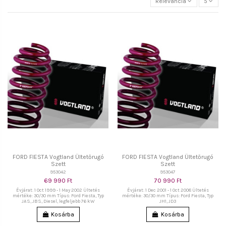
Relevancia
5
FORD FIESTA Vogtland Ültetőrugó
FORD FIESTA Vogtland Ültetőrugó
Szett
Szett
953042
953047
69 990 Ft
70 990 Ft
Évjárat: 1 Oct 1999 - 1 May 2002 Ültetés
Évjárat: 1 Dec 2001 - 1 Oct 2008 Ültetés
mértéke: 30/30 mm Típus: Ford Fiesta, Typ
mértéke: 30/30 mm Típus: Ford Fiesta, Typ
JAS, JBS, Diesel, legfeljebb 76 kW
JH1, JD3
Kosárba
Kosárba