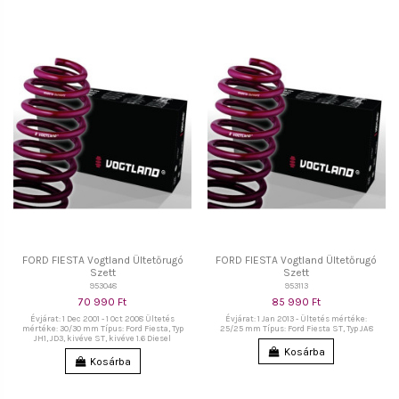
FORD FIESTA Vogtland Ültetőrugó
FORD FIESTA Vogtland Ültetőrugó
Szett
Szett
953048
953113
70 990 Ft
85 990 Ft
Évjárat: 1 Dec 2001 - 1 Oct 2008 Ültetés
Évjárat: 1 Jan 2013 - Ültetés mértéke:
mértéke: 30/30 mm Típus: Ford Fiesta, Typ
25/25 mm Típus: Ford Fiesta ST, Typ JA8
JH1, JD3, kivéve ST, kivéve 1.6 Diesel
Kosárba
Kosárba