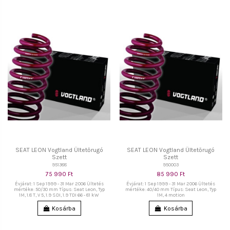
SEAT LEON Vogtland Ültetőrugó
SEAT LEON Vogtland Ültetőrugó
Szett
Szett
951388
950003
75 990 Ft
85 990 Ft
Évjárat: 1 Sep 1999 - 31 Mar 2006 Ültetés
Évjárat: 1 Sep 1999 - 31 Mar 2006 Ültetés
mértéke: 50/30 mm Típus: Seat Leon, Typ
mértéke: 40/40 mm Típus: Seat Leon, Typ
1M, 1.8 T, V 5, 1.9 SDI, 1.9 TDI 66 - 81 kW
1M, 4 motion
Kosárba
Kosárba