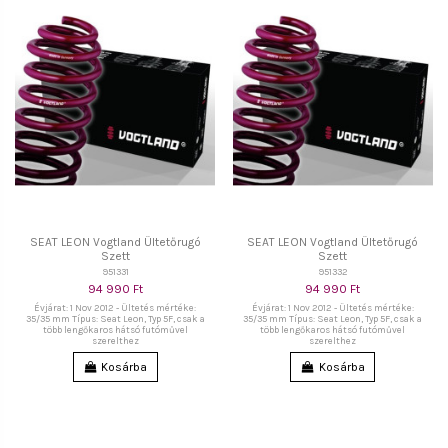
SEAT LEON Vogtland Ültetőrugó
SEAT LEON Vogtland Ültetőrugó
Szett
Szett
951331
951332
94 990 Ft
94 990 Ft
Évjárat: 1 Nov 2012 - Ültetés mértéke:
Évjárat: 1 Nov 2012 - Ültetés mértéke:
35/35 mm Típus: Seat Leon, Typ 5F, csak a
35/35 mm Típus: Seat Leon, Typ 5F, csak a
több lengőkaros hátsó futóművel
több lengőkaros hátsó futóművel
szerelthez
szerelthez
Kosárba
Kosárba