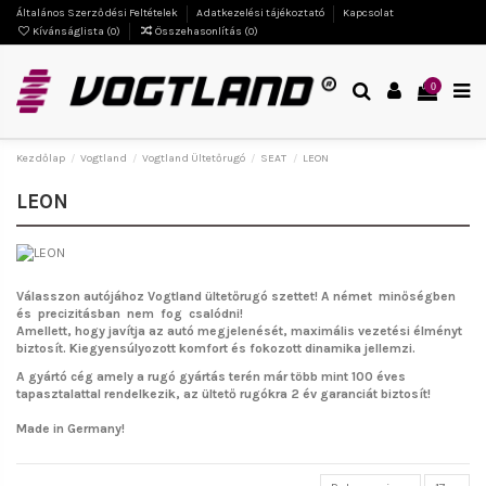
Általános Szerződési Feltételek
Adatkezelési tájékoztató
Kapcsolat
Kívánságlista (
0
)
Összehasonlítás (
0
)
0
Kezdőlap
Vogtland
Vogtland Ültetőrugó
SEAT
LEON
LEON
Válasszon autójához Vogtland ültetőrugó szettet!
A német minőségben
és precizitásban nem fog csalódni!
Amellett, hogy javítja az autó megjelenését, maximális vezetési élményt
biztosít. Kiegyensúlyozott komfort és fokozott dinamika jellemzi.
A gyártó cég amely a rugó gyártás terén már több mint 100 éves
tapasztalattal rendelkezik, az ültető rugókra 2 év garanciát biztosít!
Made in Germany!