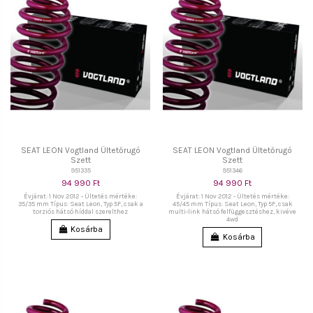
SEAT LEON Vogtland Ültetőrugó
SEAT LEON Vogtland Ültetőrugó
Szett
Szett
951335
951346
94 990 Ft
94 990 Ft
Évjárat: 1 Nov 2012 - Ültetés mértéke:
Évjárat: 1 Nov 2012 - Ültetés mértéke:
35/35 mm Típus: Seat Leon, Typ 5F, csak a
45/45 mm Típus: Seat Leon, Typ 5F, csak
torziós hátsó híddal szerelthez
multi-link hátsó felfüggesztéshez, kivéve
4wd
Kosárba
Kosárba