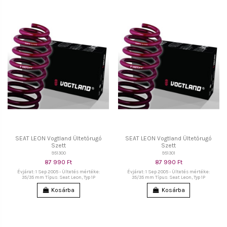
SEAT LEON Vogtland Ültetőrugó
SEAT LEON Vogtland Ültetőrugó
Szett
Szett
951300
951301
87 990 Ft
87 990 Ft
Évjárat: 1 Sep 2005 - Ültetés mértéke:
Évjárat: 1 Sep 2005 - Ültetés mértéke:
35/35 mm Típus: Seat Leon, Typ 1P
35/35 mm Típus: Seat Leon, Typ 1P
Kosárba
Kosárba