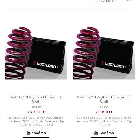
Relevancia
17
SEAT LEON Vogtland Ültetőrugó
SEAT LEON Vogtland Ültetőrugó
Szett
Szett
951395
951387
75 990 Ft
75 990 Ft
Évjárat: 1 Sep 1999 - 31 Mar 2006 Ültetés
Évjárat: 1 Sep 1999 - 31 Mar 2006 Ültetés
mértéke: 35/35 mm Típus: Seat Leon, Typ
mértéke: 50/30 mm Típus: Seat Leon, Typ
1M, 1.8, 1.8 T, 1.9 SDI, 1.9 TDI
1M, 1.4, 1.6
Kosárba
Kosárba