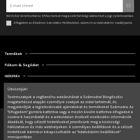
Bármikor leiratkozhatsz. Ehhez keresd meg az elérhetőségi adatainkat a jogi nyilatkozatban.
Elfogadom az Általános Szerződési Feltételeket, valamint az Adatvédelmi szabályzatot.
Termékek
Fiókom & Segédlet
Időtöltés
Kapcsolat
Üdvözöljük!
Testreszabjuk a vogtland.hu webáruházat a Számodra! Böngészési
magatartásod alapján személyre szabjuk az oldal tartalmát, és
megjelenítjük a legrelevánsabb ajánlatokat és termékeket Számodra. Az
"Elfogadom" gombra kattintva vagy a mezőn kívülre kattintva elfogadod a
cookie-k használatát és a weboldalon érzékelt viselkedési információk
átadását, hogy célzott hirdetéseket jelenítsünk meg a közösségi
hálózatokon és más webhelyeken. A személyes beállítások és a célzott
hirdetések bármikor kikapcsolhatók az "Adatvédelmi beállítások"
menüpontban.