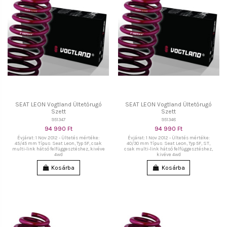
SEAT LEON Vogtland Ültetőrugó
SEAT LEON Vogtland Ültetőrugó
Szett
Szett
951347
951348
94 990 Ft
94 990 Ft
Évjárat: 1 Nov 2012 - Ültetés mértéke:
Évjárat: 1 Nov 2012 - Ültetés mértéke:
45/45 mm Típus: Seat Leon, Typ 5F, csak
40/30 mm Típus: Seat Leon, Typ 5F, ST,
multi-link hátsó felfüggesztéshez, kivéve
csak multi-link hátsó felfüggesztéshez,
4wd
kivéve 4wd
Kosárba
Kosárba