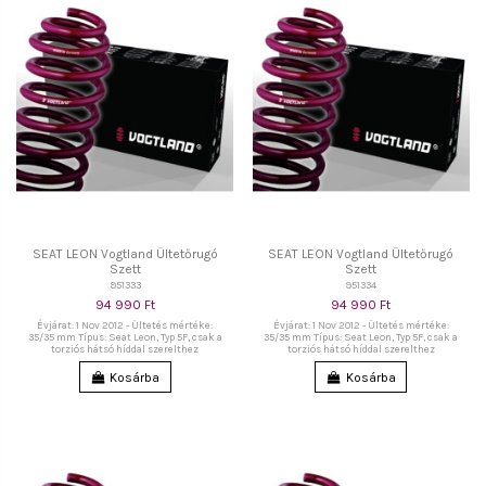
SEAT LEON Vogtland Ültetőrugó
SEAT LEON Vogtland Ültetőrugó
Szett
Szett
951333
951334
94 990 Ft
94 990 Ft
Évjárat: 1 Nov 2012 - Ültetés mértéke:
Évjárat: 1 Nov 2012 - Ültetés mértéke:
35/35 mm Típus: Seat Leon, Typ 5F, csak a
35/35 mm Típus: Seat Leon, Typ 5F, csak a
torziós hátsó híddal szerelthez
torziós hátsó híddal szerelthez
Kosárba
Kosárba