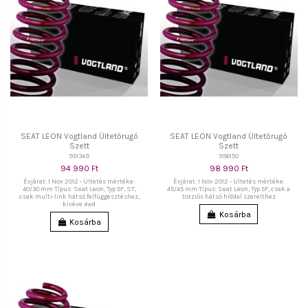
SEAT LEON Vogtland Ültetőrugó
SEAT LEON Vogtland Ültetőrugó
Szett
Szett
951349
956150
94 990 Ft
98 990 Ft
Évjárat: 1 Nov 2012 - Ültetés mértéke:
Évjárat: 1 Nov 2012 - Ültetés mértéke:
40/30 mm Típus: Seat Leon, Typ 5F, ST,
45/45 mm Típus: Seat Leon, Typ 5F, csak a
csak multi-link hátsó felfüggesztéshez,
torziós hátsó híddal szerelthez
kivéve 4wd
Kosárba
Kosárba