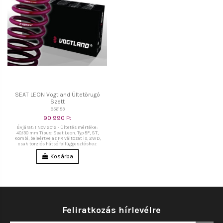
SEAT LEON Vogtland Ültetőrugó
Szett
956153
90 990 Ft
Évjárat: 1 Nov 2012 - Ültetés mértéke:
40/30 mm Típus: Seat Leon, Typ 5F, ST,
Kombi, beleértve az FR változat is, 2WD,
csak torziós hátsó felfüggesztéshez
Kosárba
Feliratkozás hírlevélre