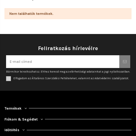
Nem találhatók termékek.
Feliratkozás hírlevélre
Bármikor leiratkozhatsz. Ehhez keresd meg az elérhetőségi adatainkat a jogi nyilatkozatban.
Elfogadom az Általános Szerződési Feltételeket, valamint az Adatvédelmi szabályzatot.
Termékek
Fiókom & Segédlet
Időtöltés