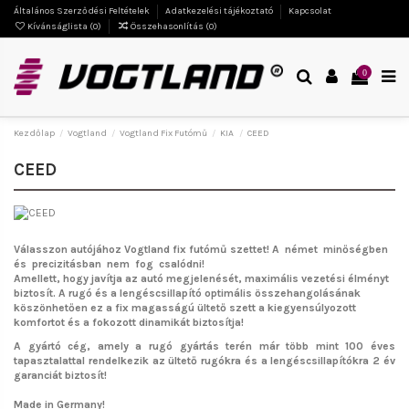
Általános Szerződési Feltételek
Adatkezelési tájékoztató
Kapcsolat
Kívánságlista (
0
)
Összehasonlítás (
0
)
0
Kezdőlap
Vogtland
Vogtland Fix Futómű
KIA
CEED
CEED
Válasszon autójához Vogtland fix futómű szettet!
A német minőségben
és precizitásban nem fog csalódni!
Amellett, hogy javítja az autó megjelenését, maximális vezetési élményt
biztosít. A rugó és a lengéscsillapító optimális összehangolásának
köszönhetően ez a fix magasságú ültető szett a kiegyensúlyozott
komfortot és a fokozott dinamikát biztosítja!
A gyártó cég, amely a rugó gyártás terén már több mint 100 éves
tapasztalattal rendelkezik az ültető rugókra és a lengéscsillapítókra 2 év
garanciát biztosít!
Made in Germany!