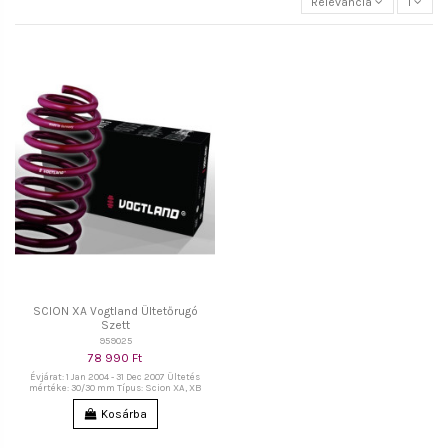
Relevancia
1
SCION XA Vogtland Ültetőrugó
Szett
959025
78 990 Ft
Évjárat: 1 Jan 2004 - 31 Dec 2007 Ültetés
mértéke: 30/30 mm Típus: Scion XA, XB
Kosárba