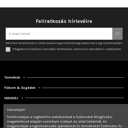
Feliratkozás hírlevélre
Bármikor leiratkozhatsz. Ehhez keresd meg az elérhetőségi adatainkat a jogi nyilatkozatban.
Elfogadom az Általános Szerződési Feltételeket, valamint az Adatvédelmi szabályzatot.
Termékek
Fiókom & Segédlet
Időtöltés
Kapcsolat
Üdvözöljük!
Testreszabjuk a vogtland.hu webáruházat a Számodra! Böngészési
magatartásod alapján személyre szabjuk az oldal tartalmát, és
megjelenítjük a legrelevánsabb ajánlatokat és termékeket Számodra. Az