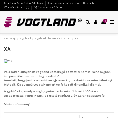
Általános Szerződési Feltételek
Adatkezelési tájékoztató
Kapcsolat
Kívánságlista (
0
)
Összehasonlítás (
0
)
0
Kezdőlap
Vogtland
Vogtland Ültetőrugó
SCION
XA
XA
Válasszon autójához Vogtland ültetőrugó szettet!
A német minőségben
és precizitásban nem fog csalódni!
Amellett, hogy javítja az autó megjelenését, maximális vezetési élményt
biztosít. Kiegyensúlyozott komfort és fokozott dinamika jellemzi.
A gyártó cég amely a rugó gyártás terén már több mint 100 éves
tapasztalattal rendelkezik, az ültető rugókra 2 év garanciát biztosít!
Made in Germany!