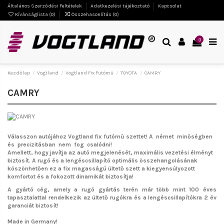
Általános Szerződési Feltételek
Adatkezelési tájékoztató
Kapcsolat
Kívánságlista (
0
)
Összehasonlítás (
0
)
0
Kezdőlap
Vogtland
Vogtland Fix Futómű
TOYOTA
CAMRY
CAMRY
Válasszon autójához Vogtland fix futómű szettet!
A német minőségben
és precizitásban nem fog csalódni!
Amellett, hogy javítja az autó megjelenését, maximális vezetési élményt
biztosít. A rugó és a lengéscsillapító optimális összehangolásának
köszönhetően ez a fix magasságú ültető szett a kiegyensúlyozott
komfortot és a fokozott dinamikát biztosítja!
A gyártó cég, amely a rugó gyártás terén már több mint 100 éves
tapasztalattal rendelkezik az ültető rugókra és a lengéscsillapítókra 2 év
garanciát biztosít!
Made in Germany!