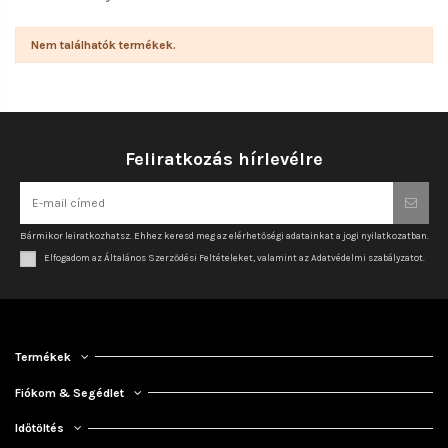
Nem találhatók termékek.
Feliratkozás hírlevélre
Bármikor leiratkozhatsz. Ehhez keresd meg az elérhetőségi adatainkat a jogi nyilatkozatban.
Elfogadom az Általános Szerződési Feltételeket, valamint az Adatvédelmi szabályzatot.
Termékek
Fiókom & Segédlet
Időtöltés