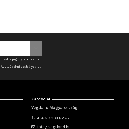
inkat a jogi nyilatkozatban.
z Adatvédelmi szabályzatot.
Kapcsolat
Vogtland Magyarország
+36 20 394 82 82
info@vogtland.hu