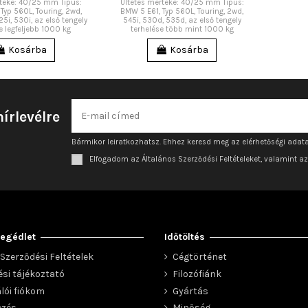
rtéke: 40/25 mm Típus:
Ültetés mértéke: 40/25 mm Típus:
Typ 560L, Touring, 2wd,
BMW 5 E61, Typ 560L, Touring, 2wd,
25i, 530i, az első tengely
545i, 530d, 535d, az első tengely
e legfeljebb 1000 kg
terhelése több mint 1000 kg
Kosárba
Kosárba
hírlevélre
Bármikor leiratkozhatsz. Ehhez keresd meg az elérhetőségi adata
Elfogadom az Általános Szerződési Feltételeket, valamint a
egédlet
Időtöltés
Szerződési Feltételek
Cégtörténet
ési tájékoztató
Filozófiánk
lói fiókom
Gyártás
ezés
Minőség