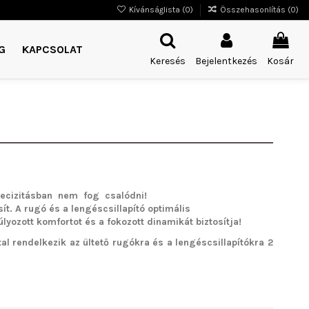
Kívánságlista (
0
)
Összehasonlítás (
0
)
G
KAPCSOLAT
Keresés
Bejelentkezés
Kosár
cizitásban nem fog csalódni!
ít. A rugó és a lengéscsillapító optimális
ozott komfortot és a fokozott dinamikát biztosítja!
l rendelkezik az ültető rugókra és a lengéscsillapítókra 2