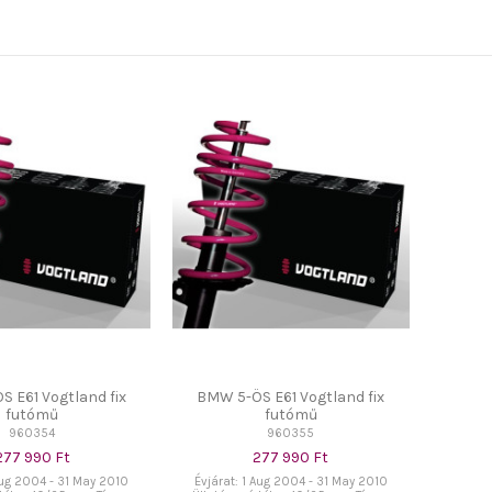
 E61 Vogtland fix
BMW 5-ÖS E61 Vogtland fix
futómű
futómű
960354
960355
277 990 Ft
277 990 Ft
Aug 2004 - 31 May 2010
Évjárat: 1 Aug 2004 - 31 May 2010