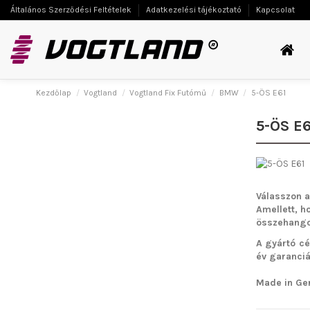
Általános Szerződési Feltételek
Adatkezelési tájékoztató
Kapcsolat
Kezdőlap
Vogtland
Vogtland Fix Futómű
BMW
5-ÖS E61
5-ÖS E6
Válasszon a
Amellett, h
összehangol
A gyártó cé
év garanciát
Made in Ge