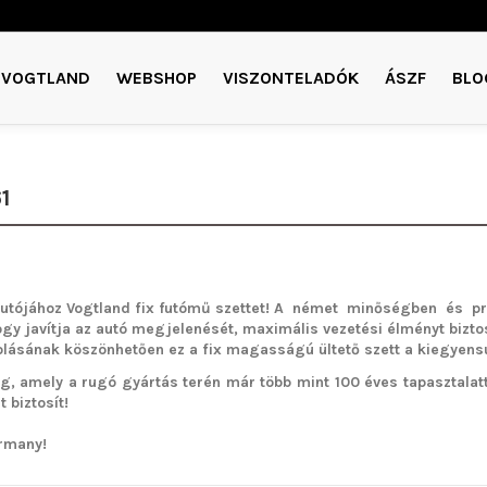
VOGTLAND
WEBSHOP
VISZONTELADÓK
ÁSZF
BLO
1
utójához Vogtland fix futómű szettet!
A német minőségben és pre
ogy javítja az autó megjelenését, maximális vezetési élményt biztos
ásának köszönhetően ez a fix magasságú ültető szett a kiegyensúly
g, amely a rugó gyártás terén már több mint 100 éves tapasztalatta
 biztosít!
rmany!