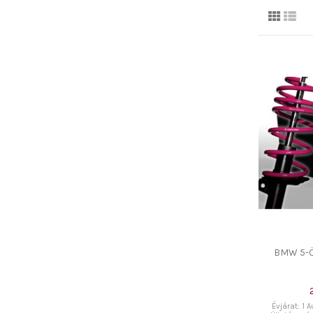
BMW 5-ÖS
Évjárat: 1 