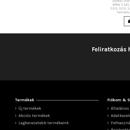
Ültetés mé
BMW 5 E61, 
520i, 523i, 5
terhelés
Feliratkozás 
Termékek
Fiókom & S
Új termékek
Általános 
Akciós termékek
Adatkezel
Legkeresetebb termékeink
Felhaszná
Bejelentk