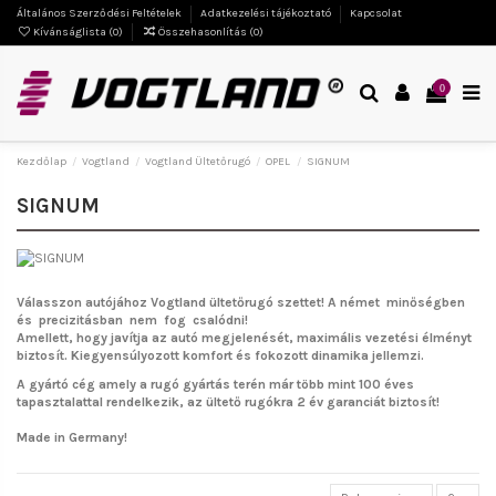
Általános Szerződési Feltételek
Adatkezelési tájékoztató
Kapcsolat
Kívánságlista (
0
)
Összehasonlítás (
0
)
0
Kezdőlap
Vogtland
Vogtland Ültetőrugó
OPEL
SIGNUM
SIGNUM
Válasszon autójához Vogtland ültetőrugó szettet!
A német minőségben
és precizitásban nem fog csalódni!
Amellett, hogy javítja az autó megjelenését, maximális vezetési élményt
biztosít. Kiegyensúlyozott komfort és fokozott dinamika jellemzi.
A gyártó cég amely a rugó gyártás terén már több mint 100 éves
tapasztalattal rendelkezik, az ültető rugókra 2 év garanciát biztosít!
Made in Germany!