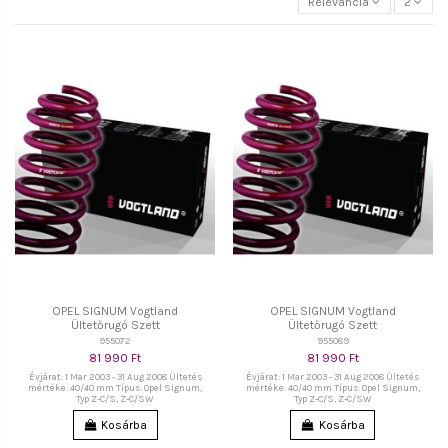
Relevancia
2
OPEL SIGNUM Vogtland
OPEL SIGNUM Vogtland
Ültetőrugó Szett
Ültetőrugó Szett
955072
955089
81 990 Ft
81 990 Ft
Évjárat: 1 Mar 2003 - 31 Aug 2008 Ültetés
Évjárat: 1 Mar 2003 - 31 Aug 2008 Ültetés
mértéke: 40/40 mm Típus: Opel Signum,
mértéke: 40/40 mm Típus: Opel Signum,
Typ Z-C/S, Z-C/SW
Typ Z-C/S, Z-C/SW
Kosárba
Kosárba