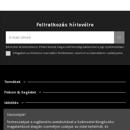
Feliratkozás hírlevélre
Bármikor leiratkozhatsz. Ehhez keresd meg az elérhetőségi adatainkat a jogi nyilatkozatban.
Elfogadom az Általános Szerződési Feltételeket, valamint az Adatvédelmi szabályzatot.
Termékek
Fiókom & Segédlet
Időtöltés
Kapcsolat
Üdvözöljük!
Testreszabjuk a vogtland.hu webáruházat a Számodra! Böngészési
magatartásod alapján személyre szabjuk az oldal tartalmát, és