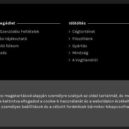
egédlet
Időtöltés
Szerződési Feltételek
Cégtörténet
ési tájékoztató
Filozófiánk
lói fiókom
Gyártás
ezés
Minőség
A Vogtlandról
i magatartásod alapján személyre szabjuk az oldal tartalmát, és me
kattintva elfogadod a cookie-k használatát és a weboldalon érzékelt
 személyes beállítások és a célzott hirdetések bármikor kikapcsolh