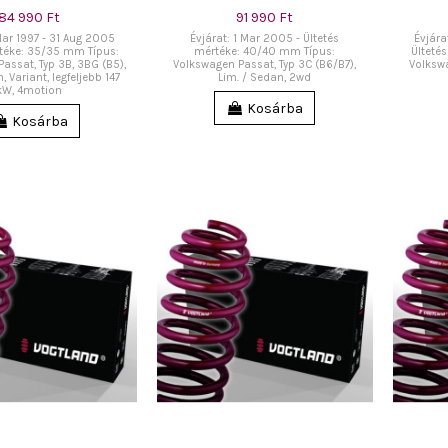
84 990 Ft
91 990 Ft
 Mar 1997 - 31 Aug 2005
Évjárat: 1 Mar 2005 - Ültetés
Évjára
rtéke: 35/35 mm Típus:
mértéke: 40/40 mm Típus:
Ülteté
assat, Typ 3B, 3BG (B5),
Volkswagen Passat, Typ 3C (B6/B7),
Volkswa
, Variant, legfeljebb 147
Lim. / Sedan, 2wd
kW, 4motion
Kosárba
Kosárba