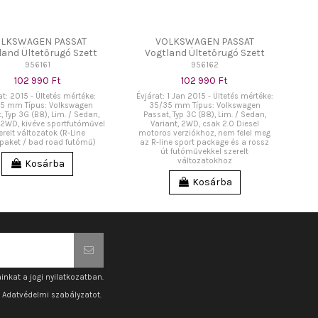
LKSWAGEN PASSAT
VOLKSWAGEN PASSAT
land Ültetőrugó Szett
Vogtland Ültetőrugó Szett
956161
956162
102 990 Ft
102 990 Ft
at: 2015 - Ültetés mértéke:
Évjárat: 1 Jan 2015 - Ültetés mértéke:
5 mm Típus: Volkswagen
35/35 mm Típus: Volkswagen
, Typ 3G (B8), Lim. / Sedan,
Passat, Typ 3C (B8), Lim. / Sedan,
, 2WD, kivéve sportfutóművel
Variant, 2WD, csak 2.0 Diesel
erelt változatok (R-Line
motoros verziókhoz, nem felel meg
paket / bad road futómű)
az R-line sport package és a rossz
út futóművekkel szerelt
változatokhoz
Kosárba
Kosárba
inkat a jogi nyilatkozatban.
z Adatvédelmi szabályzatot.