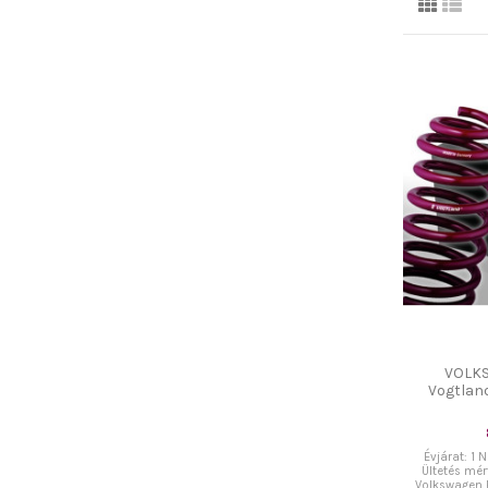
VOLK
Vogtland
Évjárat: 1 
Ültetés mé
Volkswagen P