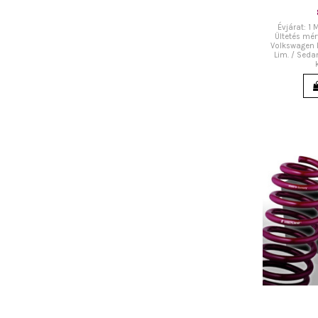
Évjárat: 1
Ültetés mé
Volkswagen P
Lim. / Sedan