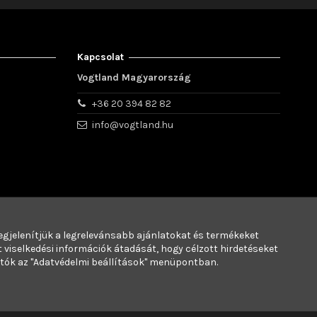
Kapcsolat
Vogtland Magyarország
+36 20 394 82 82
info@vogtland.hu
gjelenítjük a legrelevánsabb ajánlatokat és termékeket
 viselkedési információk átadását, hogy célzott hirdetéseket
atók az "Adatvédelmi beállítások" menüpontban.