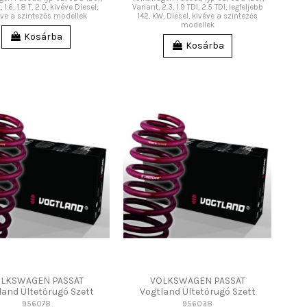
 1.6, 1.8 T, 2.0, kivéve Diesel,
Variant, 2.3, 1.9 TDI, 2.5 TDI, legfeljebb
éve a szintezős modellek
142, kW, Diesel, kivéve a szintezős
modellek
Kosárba
Kosárba
LKSWAGEN PASSAT
VOLKSWAGEN PASSAT
land Ültetőrugó Szett
Vogtland Ültetőrugó Szett
956078
956038