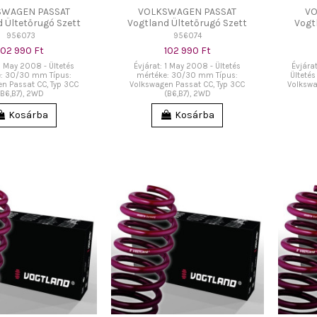
SWAGEN PASSAT
VOLKSWAGEN PASSAT
VO
 Ültetőrugó Szett
Vogtland Ültetőrugó Szett
Vogt
956073
956074
102 990 Ft
102 990 Ft
 1 May 2008 - Ültetés
Évjárat: 1 May 2008 - Ültetés
Évjára
: 30/30 mm Típus:
mértéke: 30/30 mm Típus:
Ülteté
n Passat CC, Typ 3CC
Volkswagen Passat CC, Typ 3CC
Volkswa
(B6,B7), 2WD
(B6,B7), 2WD
Kosárba
Kosárba