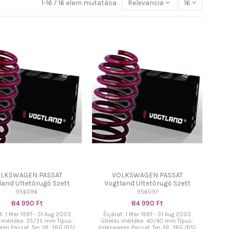
1-16 / 16 elem mutatása
Relevancia
16
LKSWAGEN PASSAT
VOLKSWAGEN PASSAT
land Ültetőrugó Szett
Vogtland Ültetőrugó Szett
956096
956097
84 990 Ft
84 990 Ft
t: 1 Mar 1997 - 31 Aug 2005
Évjárat: 1 Mar 1997 - 31 Aug 2005
s mértéke: 35/35 mm Típus:
Ültetés mértéke: 40/40 mm Típus:
en Passat, Typ 3B, 3BG (B5),
Volkswagen Passat, Typ 3B, 3BG (B5),