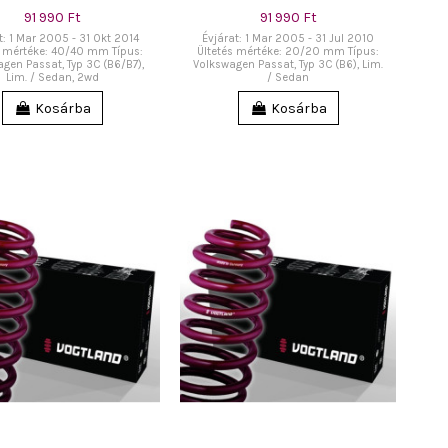
91 990 Ft
91 990 Ft
t: 1 Mar 2005 - 31 Okt 2014
Évjárat: 1 Mar 2005 - 31 Jul 2010
s mértéke: 40/40 mm Típus:
Ültetés mértéke: 20/20 mm Típus:
gen Passat, Typ 3C (B6/B7),
Volkswagen Passat, Typ 3C (B6), Lim.
Lim. / Sedan, 2wd
/ Sedan
Kosárba
Kosárba