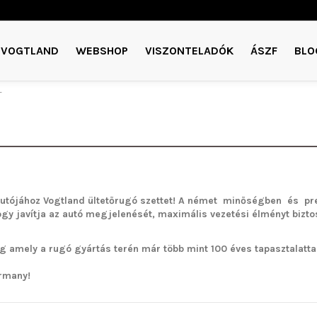
VOGTLAND
WEBSHOP
VISZONTELADÓK
ÁSZF
BLO
T
utójához Vogtland ültetőrugó szettet!
A német minőségben és pre
ogy javítja az autó megjelenését, maximális vezetési élményt bizto
g amely a rugó gyártás terén már több mint 100 éves tapasztalattal 
rmany!