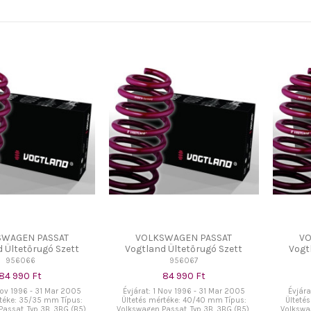
SWAGEN PASSAT
VOLKSWAGEN PASSAT
VO
 Ültetőrugó Szett
Vogtland Ültetőrugó Szett
Vogt
956066
956067
84 990 Ft
84 990 Ft
Nov 1996 - 31 Mar 2005
Évjárat: 1 Nov 1996 - 31 Mar 2005
Évjára
rtéke: 35/35 mm Típus:
Ültetés mértéke: 40/40 mm Típus:
Ülteté
assat, Typ 3B, 3BG (B5),
Volkswagen Passat, Typ 3B, 3BG (B5),
Volkswag