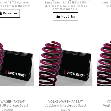
, 1.6, 1.8 T, 2.0, kivéve
Lim. / Sedan, 2.3, 1.9 TDI, 2.5 TDI,
Variant,
éve a szintezős modellek
legfeljebb 142, kW, Diesel, kivéve a
kiv
szintezős modellek
Kosárba
Kosárba
SWAGEN PASSAT
VOLKSWAGEN PASSAT
VO
 Ültetőrugó Szett
Vogtland Ültetőrugó Szett
Vogt
956088
956076