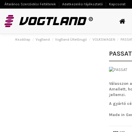
Általános Szerződési Feltételek
Adatkezelési tájékoztató
Kapcsolat
Kezdőlap
Vogtland
Vogtland Ültetőrugó
VOLKSWAGEN
PASSA
PASSAT
Válasszon a
Amellett, h
jellemzi.
A gyártó cé
Made in Ge