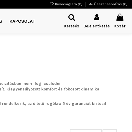
Kívánságlista (
0
)
Összehasonlítás (
0
)
G
KAPCSOLAT
Keresés
Bejelentkezés
Kosár
cizitásban nem fog csalódni!
sít. Kiegyensúlyozott komfort és fokozott dinamika
rendelkezik, az ültető rugókra 2 év garanciát biztosít!