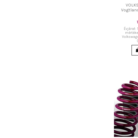
VOLK
Vogtland
Évjárat:
mértéke
Volkswage