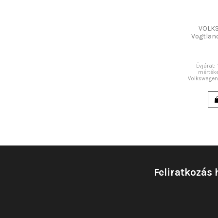
VOLK
Vogtland
Évjárat:
mértéke
Volkswagen 
Feliratkozás 