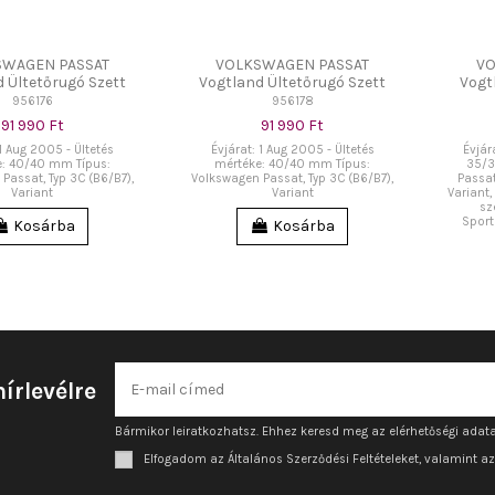
SWAGEN PASSAT
VOLKSWAGEN PASSAT
VO
 Ültetőrugó Szett
Vogtland Ültetőrugó Szett
Vogt
956176
956178
91 990 Ft
91 990 Ft
 1 Aug 2005 - Ültetés
Évjárat: 1 Aug 2005 - Ültetés
Évjár
: 40/40 mm Típus:
mértéke: 40/40 mm Típus:
35/3
Passat, Typ 3C (B6/B7),
Volkswagen Passat, Typ 3C (B6/B7),
Passat
Variant
Variant
Variant
sz
Sport
Kosárba
Kosárba
hírlevélre
Bármikor leiratkozhatsz. Ehhez keresd meg az elérhetőségi adata
Elfogadom az Általános Szerződési Feltételeket, valamint a