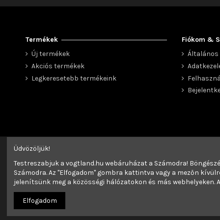
Termékek
Fiókom & S
Új termékek
Általános 
Akciós termékek
Adatkezel
Legkeresetebb termékeink
Felhaszná
Bejelentk
Üdvözöljük!
Testreszabjuk a vogtland.hu webáruházat a Számodra! Böngészés
Számodra. Az "Elfogadom" gombra kattintva vagy a mezőn kívülre 
jelenítsünk meg a közösségi hálózatokon és más webhelyeken. A
Elfogadom