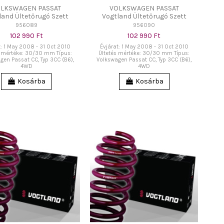
LKSWAGEN PASSAT
VOLKSWAGEN PASSAT
land Ültetőrugó Szett
Vogtland Ültetőrugó Szett
956089
956090
102 990 Ft
102 990 Ft
t: 1 May 2008 - 31 Oct 2010
Évjárat: 1 May 2008 - 31 Oct 2010
s mértéke: 30/30 mm Típus:
Ültetés mértéke: 30/30 mm Típus:
gen Passat CC, Typ 3CC (B6),
Volkswagen Passat CC, Typ 3CC (B6),
4WD
4WD
Kosárba
Kosárba