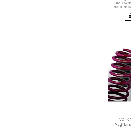
Lim. / Sedan
Diesel, kiv
VOLK
Vogtland