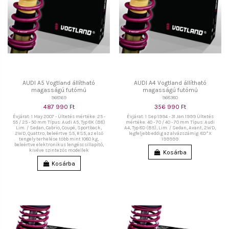
AUDI A5 Vogtland állítható
AUDI A4 Vogtland állítható
magasságú futómű
magasságú futómű
968169
968380
487 990 Ft
356 990 Ft
Évjárat: 1 May 2007 - Ültetés mértéke: 25 -
Évjárat: 1 Sep 1994 - 31 Jan 1999 Ültetés
55 / 25 - 50 mm Típus: Audi A5, Typ 8K (B8)
mértéke: 40 - 70 / 40 - 70 mm Típus: Audi
Lim. / Sedan, Cabrio, Coupé, Sportback,
A4, Typ 8D (B5), Lim. / Sedan, Avant, 2WD,
2WD, Quattro, beleértve S5, RS5, az első
legfeljebb eddig az alvázszámig: 8D*X
tengely terhelése több mint 1080 kg,
199999
beleértve elektronikus lengéscsillapító,
kivéve szintezős modellek
Kosárba
Kosárba