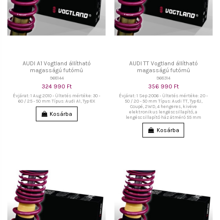
AUDI A1 Vogtland állítható
AUDI TT Vogtland állítható
magasságú futómű
magasságú futómű
968144
968314
324 990 Ft
356 990 Ft
Évjárat: 1 Aug 2010 - Ültetés mértéke: 30 -
Évjárat: 1 Sep 2006 - Ültetés mértéke: 20 -
60 / 25 - 50 mm Típus: Audi A1, Typ 8X
50 / 20 - 50 mm Típus: Audi TT, Typ 8J,
Coupé, 2WD, 4 hengeres, kivéve
elektronikus lengéscsillapító, a
Kosárba
lengéscsillapító ház átmérő 55 mm
Kosárba