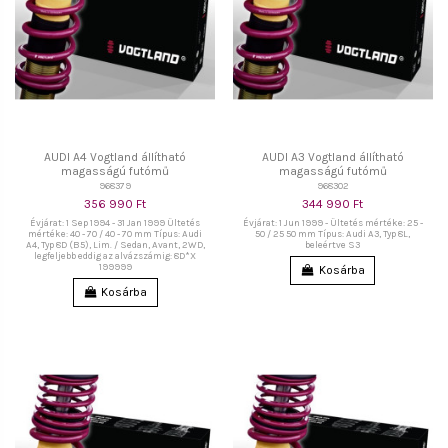
AUDI A4 Vogtland állítható
AUDI A3 Vogtland állítható
magasságú futómű
magasságú futómű
968379
968302
356 990 Ft
344 990 Ft
Évjárat: 1 Sep 1994 - 31 Jan 1999 Ültetés
Évjárat: 1 Jun 1999 - Ültetés mértéke: 25 -
mértéke: 40 - 70 / 40 - 70 mm Típus: Audi
50 / 25 50 mm Típus: Audi A3, Typ 8L,
A4, Typ 8D (B5), Lim. / Sedan, Avant, 2WD,
beleértve S3
legfeljebb eddig az alvázszámig: 8D*X
199999
Kosárba
Kosárba