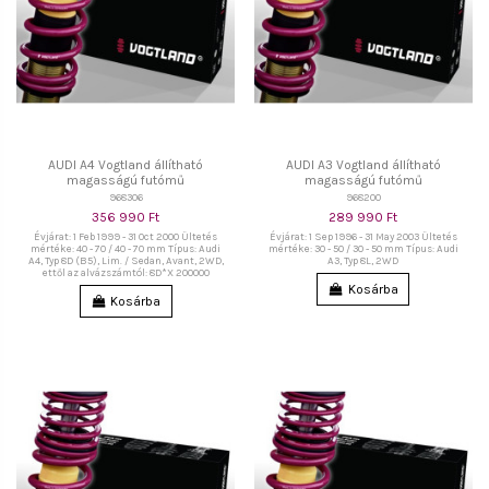
AUDI A4 Vogtland állítható
AUDI A3 Vogtland állítható
magasságú futómű
magasságú futómű
968306
968200
356 990 Ft
289 990 Ft
Évjárat: 1 Feb 1999 - 31 Oct 2000 Ültetés
Évjárat: 1 Sep 1996 - 31 May 2003 Ültetés
mértéke: 40 - 70 / 40 - 70 mm Típus: Audi
mértéke: 30 - 50 / 30 - 50 mm Típus: Audi
A4, Typ 8D (B5), Lim. / Sedan, Avant, 2WD,
A3, Typ 8L, 2WD
ettől az alvázszámtól: 8D*X 200000
Kosárba
Kosárba