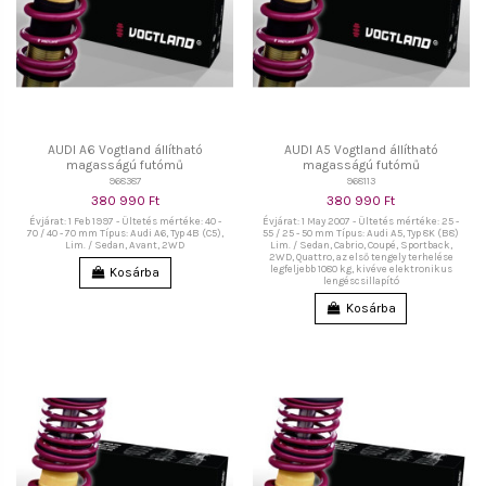
AUDI A6 Vogtland állítható
AUDI A5 Vogtland állítható
magasságú futómű
magasságú futómű
968387
968113
380 990 Ft
380 990 Ft
Évjárat: 1 Feb 1997 - Ültetés mértéke: 40 -
Évjárat: 1 May 2007 - Ültetés mértéke: 25 -
70 / 40 - 70 mm Típus: Audi A6, Typ 4B (C5),
55 / 25 - 50 mm Típus: Audi A5, Typ 8K (B8)
Lim. / Sedan, Avant, 2WD
Lim. / Sedan, Cabrio, Coupé, Sportback,
2WD, Quattro, az első tengely terhelése
legfeljebb 1080 kg, kivéve elektronikus
Kosárba
lengéscsillapító
Kosárba