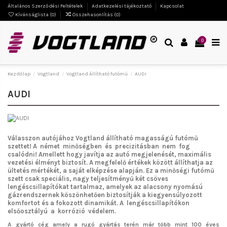
Általános Szerződési Feltételek
Adatkezelési tájékoztató
Kapcsolat
Kívánságlista (
0
)
Összehasonlítás (
0
)
0
Kezdőlap
Vogtland
Vogtland Állítható futómű
AUDI
AUDI
Válasszon autójához Vogtland
állítható magasságú futómű
szettet!
A német minőségben és precizitásban nem fog
csalódni!
Amellett hogy javítja az autó megjelenését, maximális
vezetési élményt biztosít. A megfelelő értékek között állíthatja az
ültetés mértékét, a saját elképzése alapján. Ez a minőségi futómű
szett csak speciális, nagy teljesítményű két csöves
lengéscsillapítókat tartalmaz, amelyek az alacsony nyomású
gázrendszernek köszönhetően biztosítják a kiegyensúlyozott
komfortot és a fokozott dinamikát. A lengéscsillapítókon
elsőosztályú a korrózió védelem.
A gyártó cég amely a rugó gyártás terén már több mint 100 éves