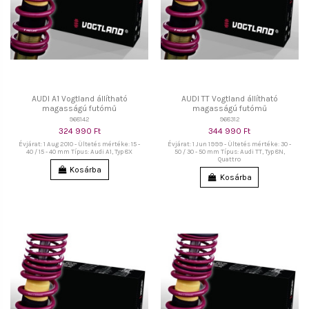
AUDI A1 Vogtland állítható
AUDI TT Vogtland állítható
magasságú futómű
magasságú futómű
968142
968312
324 990 Ft
344 990 Ft
Évjárat: 1 Aug 2010 - Ültetés mértéke: 15 -
Évjárat: 1 Jun 1999 - Ültetés mértéke: 30 -
40 / 15 - 40 mm Típus: Audi A1, Typ 8X
50 / 30 - 50 mm Típus: Audi TT, Typ 8N,
Quattro
Kosárba
Kosárba