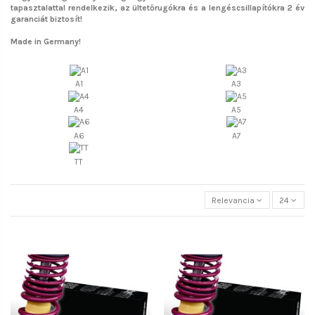
tapasztalattal rendelkezik, az ültetőrugókra és a lengéscsillapítókra 2 év
garanciát biztosít!
Made in Germany!
A1
A3
A4
A5
A6
A7
TT
Relevancia
24