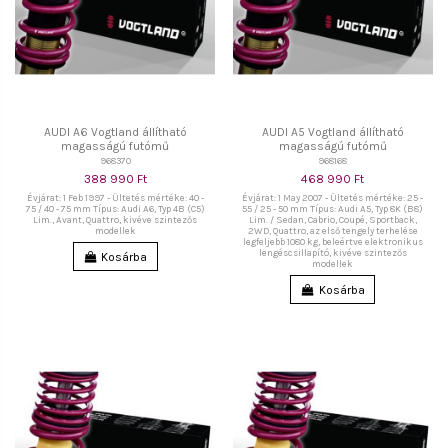
AUDI A6 Vogtland állítható
AUDI A5 Vogtland állítható
magasságú futómű
magasságú futómű
968370
968168
388 990 Ft
468 990 Ft
Évjárat: 1 Feb 1997 - Ültetés mértéke: 40 -
Évjárat: 1 May 2007 - Ültetés mértéke: 25 -
75 / 40 - 75 mm Típus: Audi A6, Typ 4B (C5)
55 / 25 - 50 mm Típus: Audi A5, Typ 8K (B8)
Lim., Avant, Quattro, kivéve szintezős
Lim. / Sedan, Cabrio, Coupé, Sportback,
modellek
2WD, Quattro, az első tengely terhelése
legfeljebb 1080 kg, beleértve elektronikus
lengéscsillapító, kivéve szintezős
Kosárba
modellek
Kosárba