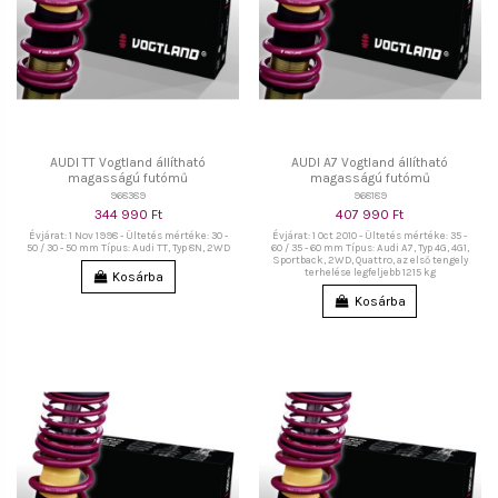
AUDI TT Vogtland állítható
AUDI A7 Vogtland állítható
magasságú futómű
magasságú futómű
968389
968189
344 990 Ft
407 990 Ft
Évjárat: 1 Nov 1998 - Ültetés mértéke: 30 -
Évjárat: 1 Oct 2010 - Ültetés mértéke: 35 -
50 / 30 - 50 mm Típus: Audi TT, Typ 8N, 2WD
60 / 35 - 60 mm Típus: Audi A7, Typ 4G, 4G1,
Sportback, 2WD, Quattro, az első tengely
terhelése legfeljebb 1215 kg
Kosárba
Kosárba