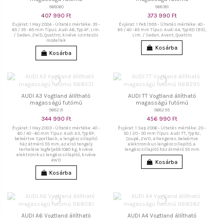
968060
968381
407 990 Ft
373 990 Ft
Évjárat: 1 May 2004 - Ültetés mértéke: 35 -
Évjárat: 1 Feb 1995 - Ültetés mértéke: 40 -
65 / 35 - 65 mm Típus: Audi A6, Typ 4F, Lim.
65 / 40 - 65 mm Típus: Audi A4, Typ 8D (B5),
/ Sedan, 2WD, Quattro, kivéve szintezős
Lim. / Sedan, Avant, Quattro
modellek
Kosárba
Kosárba
AUDI A3 Vogtland állítható
AUDI TT Vogtland állítható
magasságú futómű
magasságú futómű
968231
968295
344 990 Ft
456 990 Ft
Évjárat: 1 May 2003 - Ültetés mértéke: 40 -
Évjárat: 1 Sep 2006 - Ültetés mértéke: 20 -
60 / 40 - 60 mm Típus: Audi A3, Typ 8P,
50 / 20 - 50 mm Típus: Audi TT, Typ 8J,
beleértve Sportback, a lengéscsillapító
Coupé, 2WD, 4 hengeres, beleértve
ház átmérő 55 mm, az első tengely
elektronikus lengéscsillapító, a
terhelése legfeljebb 1060 kg, kivéve
lengéscsillapító ház átmérő 55 mm
elektronikus lengéscsillapító, kivéve
4WD
Kosárba
Kosárba
AUDI A6 Vogtland állítható
AUDI A4 Vogtland állítható