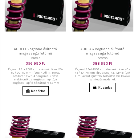
AUDI TT Vogtland állítható
AUDI A6 Vogtland állítható
magasságú futómű
magasságú futómű
968315
968059
356 990 Ft
388 990 Ft
Évjárat: 1 Apr 2007 - Ültetés mértéke: 20 -
Évjárat: 1 Feb 1997 - Ültetés mértéke: 40 -
50 / 20 - 50 mm Típus: Audi TT, Typ 8J,
75 / 40 - 75 mm Típus: Audi A6, Typ 4B (C5)
Roadster, 2WD, 4 hengeres, kivéve
Lim., Avant, Quattro, beleértve S6, kivéve
elektronikus lengéscsillapító, a
szintezős modellek
lengéscsillapító ház átmérő 55 mm
Kosárba
Kosárba