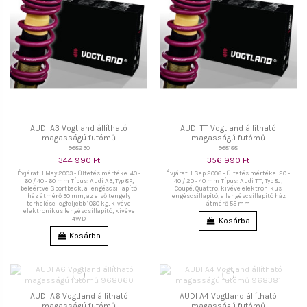
AUDI A3 Vogtland állítható
AUDI TT Vogtland állítható
magasságú futómű
magasságú futómű
968230
968188
344 990 Ft
356 990 Ft
Évjárat: 1 May 2003 - Ültetés mértéke: 40 -
Évjárat: 1 Sep 2006 - Ültetés mértéke: 20 -
60 / 40 - 60 mm Típus: Audi A3, Typ 8P,
40 / 20 - 40 mm Típus: Audi TT, Typ 8J,
beleértve Sportback, a lengéscsillapító
Coupé, Quattro, kivéve elektronikus
ház átmérő 50 mm, az első tengely
lengéscsillapító, a lengéscsillapító ház
terhelése legfeljebb 1060 kg, kivéve
átmérő 55 mm
elektronikus lengéscsillapító, kivéve
4WD
Kosárba
Kosárba
AUDI A6 Vogtland állítható
AUDI A4 Vogtland állítható
magasságú futómű
magasságú futómű