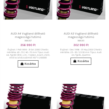
AUDI A4 Vogtland állítható
AUDI A3 Vogtland állítható
magasságú futómű
magasságú futómű
968307
968301
356 990 Ft
302 990 Ft
Évjárat: 1 Feb 1999 - 31 Oct 2000 Ültetés
Évjárat: 1 Dec 1996 - 31 May 2003 Ültetés
mértéke: 40 - 70 / 40 - 70 mm Típus: Audi
mértéke: 25 - 50 / 25 50 mm Típus: Audi
A4, Typ 8D (B5), Lim. / Sedan, Avant, 2WD,
A3, Typ 8L, Quattro
ettől az alvázszámtól: 8D*X 200000
Kosárba
Kosárba