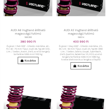
AUDI A6 Vogtland állítható
AUDI A5 Vogtland állítható
magasságú futómű
magasságú futómű
968388
968114
380 990 Ft
400 990 Ft
Évjárat: 1 Feb 1997 - Ültetés mértéke: 40 -
Évjárat: 1 May 2007 - Ültetés mértéke: 25 -
70 / 40 - 70 mm Típus: Audi A6, Typ 4B (C5),
55 / 25 - 50 mm Típus: Audi A5, Typ 8K (B8)
Lim. / Sedan, Avant, 2WD, az első tengely
Lim. / Sedan, Cabrio, Coupé, Sportback,
terhelése több mint 1100 kg
2WD, Quattro, beleértve S5, RS5, az első
tengely terhelése több mint 1080 kg,
kivéve elektronikus lengéscsillapító
Kosárba
Kosárba