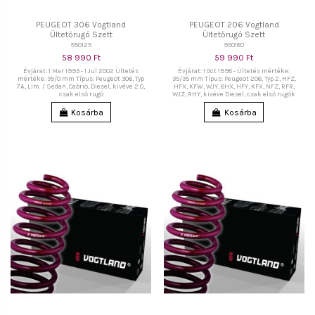
PEUGEOT 306 Vogtland
PEUGEOT 206 Vogtland
Ültetőrugó Szett
Ültetőrugó Szett
950125
950180
58 990 Ft
59 990 Ft
Évjárat: 1 Mar 1993 - 1 Jul 2002 Ültetés
Évjárat: 1 Oct 1998 - Ültetés mértéke:
mértéke: 35/0 mm Típus: Peugeot 306, Typ
35/35 mm Típus: Peugeot 206, Typ 2, HFZ,
7A, Lim. / Sedan, Cabrio, Diesel, kivéve 2.0,
HFX, KFW, WJY, 8HX, HFY, KFX, NFZ, RFR,
csak első rugó
WJZ, RHY, kivéve Diesel, csak első rugók
Kosárba
Kosárba