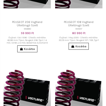
PEUGEOT 206 Vogtland
PEUGEOT 108 Vogtland
Ültetőrugó Szett
Ültetőrugó Szett
950680
959017
59 990 Ft
80 990 Ft
Évjárat: 1 Oct 1998 - Ültetés mértéke:
Évjárat: 1 May 2005 - Ültetés mértéke:
60/60 mm Típus: Peugeot 206, Typ 2, 1.4
35/35 mm Típus: Peugeot 107 / 108, Typ P
HDI, 1.6 16V, 2.0 HDI, beleértve Automatik
Kosárba
Kosárba