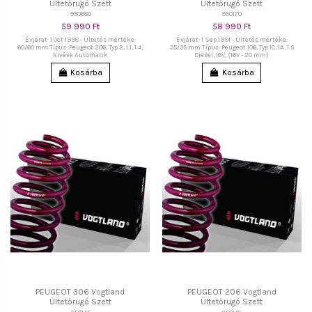
Ültetőrugó Szett
Ültetőrugó Szett
950680
950170
59 990 Ft
58 990 Ft
Évjárat: 1 Oct 1998 - Ültetés mértéke:
Évjárat: 1 Sep 1991 - Ültetés mértéke:
60/60 mm Típus: Peugeot 206, Typ 2, 1.1, 1.4,
35/35 mm Típus: Peugeot 106, Typ 1C, 1A, 1.5
kivéve Automatik
Diesel, 16V, (16V - 20 mm)
Kosárba
Kosárba
PEUGEOT 306 Vogtland
PEUGEOT 206 Vogtland
Ültetőrugó Szett
Ültetőrugó Szett