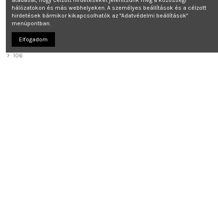
átadását, hogy célzott hirdetéseket jelenítsünk meg a közösségi
35/35 mm Típus: Peugeot 206, SW, Diesel
hálózatokon és más webhelyeken. A személyes beállítások és a célzott
hirdetések bármikor kikapcsolhatók az "Adatvédelmi beállítások"
Kosárba
menüpontban.
Elfogadom
PEUGEOT
106
107
1007
108
205
206
207
208
306
307
308
309
405
406
407
Feliratkozás hírlevélre