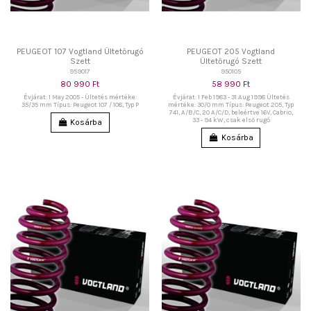
PEUGEOT 107 Vogtland Ültetőrugó
PEUGEOT 205 Vogtland
Szett
Ültetőrugó Szett
959017
950105
80 990 Ft
58 990 Ft
Évjárat: 1 May 2005 - Ültetés mértéke:
Évjárat: 1 Feb 1983 - 31 Aug 1998 Ültetés
35/35 mm Típus: Peugeot 107 / 108, Typ P
mértéke: 30/0 mm Típus: Peugeot 205, Typ
741, A/B/C, 20 A/C/D, beleértve 16V, Cabrio,
33 - 94 kW, csak első rugó
Kosárba
Kosárba