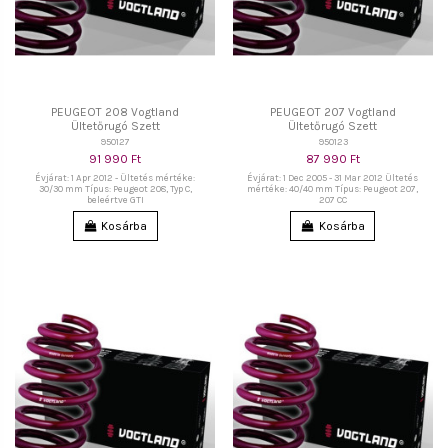
PEUGEOT 208 Vogtland
PEUGEOT 207 Vogtland
Ültetőrugó Szett
Ültetőrugó Szett
950127
950123
91 990 Ft
87 990 Ft
Évjárat: 1 Apr 2012 - Ültetés mértéke:
Évjárat: 1 Dec 2005 - 31 Mar 2012 Ültetés
30/30 mm Típus: Peugeot 208, Typ C,
mértéke: 40/40 mm Típus: Peugeot 207,
beleértve GTI
207 CC
Kosárba
Kosárba