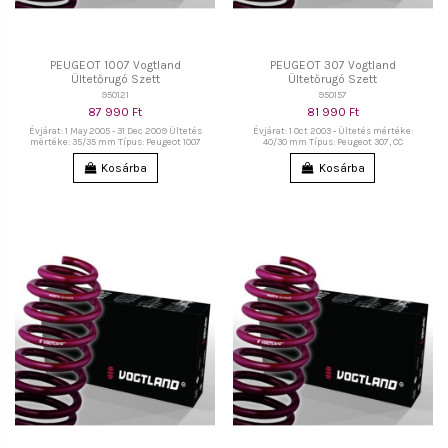
PEUGEOT 1007 Vogtland
PEUGEOT 307 Vogtland
Ültetőrugó Szett
Ültetőrugó Szett
950121
950157
87 990 Ft
81 990 Ft
Évjárat: 1 May 2005 - 31 Dec 2009 Ültetés
Évjárat: 1 Oct 2003 - Ültetés mértéke:
mértéke: 35/35 mm Típus: Peugeot 1007
40/30 mm Típus: Peugeot 307, CC
Kosárba
Kosárba