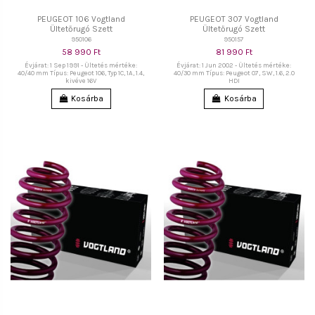
PEUGEOT 106 Vogtland
PEUGEOT 307 Vogtland
Ültetőrugó Szett
Ültetőrugó Szett
950106
950157
58 990 Ft
81 990 Ft
Évjárat: 1 Sep 1991 - Ültetés mértéke:
Évjárat: 1 Jun 2002 - Ültetés mértéke:
40/40 mm Típus: Peugeot 106, Typ 1C, 1A, 1.4,
40/30 mm Típus: Peugeot 07, SW, 1.6, 2.0
kivéve 16V
HDI
Kosárba
Kosárba