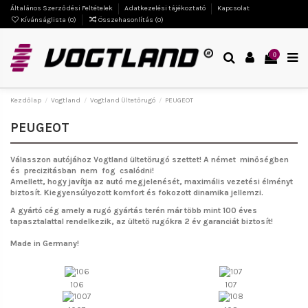
Általános Szerződési Feltételek
Adatkezelési tájékoztató
Kapcsolat
Kívánságlista (
0
)
Összehasonlítás (
0
)
0
Kezdőlap
Vogtland
Vogtland Ültetőrugó
PEUGEOT
PEUGEOT
Válasszon autójához Vogtland ültetőrugó szettet!
A német minőségben
és precizitásban nem fog csalódni!
Amellett, hogy javítja az autó megjelenését, maximális vezetési élményt
biztosít. Kiegyensúlyozott komfort és fokozott dinamika jellemzi.
A gyártó cég amely a rugó gyártás terén már több mint 100 éves
tapasztalattal rendelkezik, az ültető rugókra 2 év garanciát biztosít!
Made in Germany!
106
107