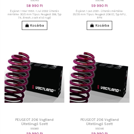
950145
950146
58 990 Ft
59 990 Ft
Évjárat: 1 Mar 1993 - 1 Jul 2002 Ültetés
Évjárat: 1 Jan 2001 - Ültetés mértéke:
mértéke: 30/0 mm Típus: Peugeot 306, Typ
35/35 mm Típus: Peugeot 206 CC, Typ NFU,
7A, Break, csak első rugó
RFN
Kosárba
Kosárba
PEUGEOT 206 Vogtland
PEUGEOT 206 Vogtland
Ültetőrugó Szett
Ültetőrugó Szett
950681
950148
59 990 Ft
59 990 Ft