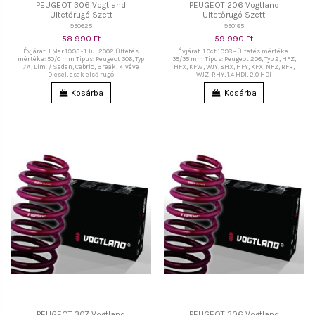
PEUGEOT 306 Vogtland
PEUGEOT 206 Vogtland
Ültetőrugó Szett
Ültetőrugó Szett
950625
950185
58 990 Ft
59 990 Ft
Évjárat: 1 Mar 1993 - 1 Jul 2002 Ültetés
Évjárat: 1 Oct 1998 - Ültetés mértéke:
mértéke: 50/0 mm Típus: Peugeot 306, Typ
35/35 mm Típus: Peugeot 206, Typ 2, HFZ,
7A, Lim. / Sedan, Cabrio, Break, kivéve
HFX, KFW, WJY, 8HX, HFY, KFX, NFZ, RFR,
Diesel, csak első rugó
WJZ, RHY, 1.4 HDI, 2.0 HDI
Kosárba
Kosárba
PEUGEOT 307 Vogtland
PEUGEOT 306 Vogtland