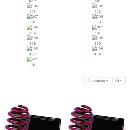
1007
108
205
206
207
208
306
307
308
309
405
406
407
Relevancia
24