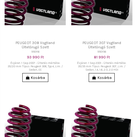
PEUGEOT 308 Vogtland
PEUGEOT 307 Vogtland
Ültetőrugó Szett
Ültetőrugó Szett
950116
950156
93 990 Ft
81 990 Ft
Évjárat: 1 Sep 2007 - Ültetés mértéke:
Évjárat: 1 Sep 2001 - Ültetés mértéke:
35/20 mm Típus: Peugeot 308, Typ 4, Lim. /
35/35 mm Típus: Peugeot 307, Lim. /
Sedan, CC
Sedan, 1.4, 1.6, 2.0, 2.0 HDI
Kosárba
Kosárba