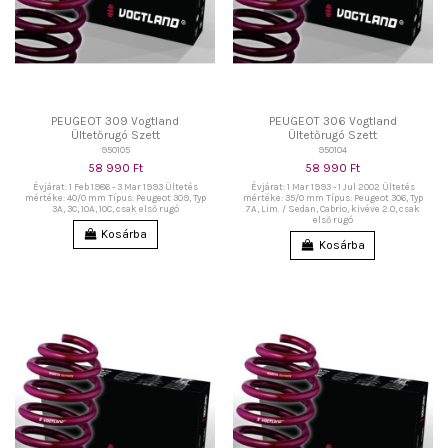
PEUGEOT 309 Vogtland
PEUGEOT 306 Vogtland
Ültetőrugó Szett
Ültetőrugó Szett
950105
950104
58 990 Ft
58 990 Ft
Évjárat: 1 Feb 1986 - 3 Mar 1993 Ültetés
Évjárat: 1 Mar 1993 - 1 Jul 2002 Ültetés
mértéke: 40/0 mm Típus: Peugeot 309, Typ
mértéke: 35/0 mm Típus: Peugeot 306, Typ
3A, 3C, 10A, 10C, csak első rugó
7A, Lim. / Sedan, Cabrio, kivéve 2.0, csak
első rugó
Kosárba
Kosárba