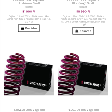
Ültetőrugó Szett
Ültetőrugó Szett
950158
950625
81 990 Ft
58 990 Ft
Évjárat: 1 Jun 2002 - Ültetés mértéke:
Évjárat: 1 Mar 1993 - 1 Jul 2002 Ültetés
40/30 mm Típus: Peugeot 307, Break, 1.6,
mértéke: 50/0 mm Típus: Peugeot 306, Typ
2.0 HDI
7A, Lim. / Sedan, Cabrio, Diesel, csak első
rugó
Kosárba
Kosárba
PEUGEOT 206 Vogtland
PEUGEOT 106 Vogtland