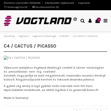
Általános Szerződési Feltételek
Adatkezelési tájékoztató
Kapcsolat
Kívánságlista (
0
)
Összehasonlítás (
0
)
0
Kezdőlap
Vogtland
Vogtland Ültetőrugó
CITROEN
C4 / CACTUS / PICASSO
C4 / CACTUS / PICASSO
Válasszon autójához Vogtland ültetőrugó szettet!
A német minőségben
és precizitásban nem fog csalódni!
Amellett, hogy javítja az autó megjelenését, maximális vezetési élményt
biztosít. Kiegyensúlyozott komfort és fokozott dinamika jellemzi.
A gyártó cég amely a rugó gyártás terén már több mint 100 éves
tapasztalattal rendelkezik, az ültető rugókra 2 év garanciát biztosít!
Made in Germany!