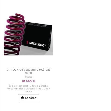
CITROEN C4 Vogtland Ültetőrugó
Szett
950156
81 990 Ft
Évjárat: 1 Oct 2004 - Ültetés mértéke:
40/20 mm Típus: Citroen C4, Typ L, Lim. /
Sedan
Kosárba