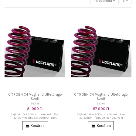
Relevancia
3
CITROEN C4 Vogtland Ültetőrugó
CITROEN C4 Vogtland Ültetőrugó
Szett
Szett
950158
950162
81 990 Ft
87 990 Ft
Évjárat: 1 Oct 2004 - Ültetés mértéke:
Évjárat: 1 Nov 2010 - Ültetés mértéke:
40/20 mm Típus: Citroen C4, Typ L
30/30 mm Típus: Citroen C4, Typ N
Kosárba
Kosárba