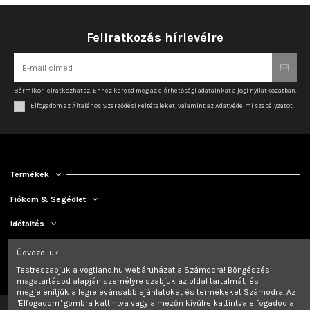
Feliratkozás hírlevélre
Bármikor leiratkozhatsz. Ehhez keresd meg az elérhetőségi adatainkat a jogi nyilatkozatban.
Elfogadom az Általános Szerződési Feltételeket, valamint az Adatvédelmi szabályzatot.
Termékek
Fiókom & Segédlet
Időtöltés
Kapcsolat
Üdvözöljük!
Testreszabjuk a vogtland.hu webáruházat a Számodra! Böngészési
magatartásod alapján személyre szabjuk az oldal tartalmát, és
megjelenítjük a legrelevánsabb ajánlatokat és termékeket Számodra. Az
"Elfogadom" gombra kattintva vagy a mezőn kívülre kattintva elfogadod a