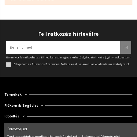
Feliratkozás hírlevélre
Bármikor leiratkozhatsz. Ehhez keresd meg az elérhetőségi adatainkat a jogi nyilatkozatban.
Elfogadom az Általános Szerződési Feltételeket, valamint az Adatvédelmi szabályzatot.
Termékek
Fiókom & Segédlet
Időtöltés
Kapcsolat
Üdvözöljük!
Testreszabjuk a vogtland.hu webáruházat a Számodra! Böngészési