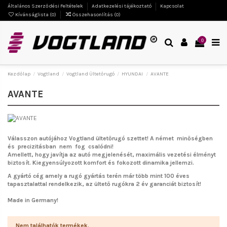
Általános Szerződési Feltételek
Adatkezelési tájékoztató
Kapcsolat
Kívánságlista (
0
)
Összehasonlítás (
0
)
0
Kezdőlap
Vogtland
Vogtland Ültetőrugó
HYUNDAI
AVANTE
AVANTE
Válasszon autójához Vogtland ültetőrugó szettet!
A német minőségben
és precizitásban nem fog csalódni!
Amellett, hogy javítja az autó megjelenését, maximális vezetési élményt
biztosít. Kiegyensúlyozott komfort és fokozott dinamika jellemzi.
A gyártó cég amely a rugó gyártás terén már több mint 100 éves
tapasztalattal rendelkezik, az ültető rugókra 2 év garanciát biztosít!
Made in Germany!
Nem találhatók termékek.