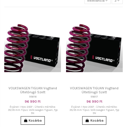
Relevancia
3
VOLKSWAGEN TIGUAN Vogtland
VOLKSWAGEN TIGUAN Vogtland
Ültetőrugó Szett
Ültetőrugó Szett
956116
956117
96 990 Ft
96 990 Ft
Évjárat: 1 Nov 2007 - Ültetés mértéke:
Évjárat: 1 Nov 2007 - Ültetés mértéke:
35/35 mm Típus: Volkswagen Tiguan, Typ
35/35 mm Típus: Volkswagen Tiguan, Typ
5N
5N
Kosárba
Kosárba