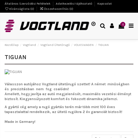
Általános Szerződési Feltételek
Adatkezelési tájékoztató
Kapcsolat
Kívánságlista (
0
)
Összehasonlítás (
0
)
0
Kezdőlap
Vogtland
Vogtland Ültetőrugó
VOLKSWAGEN
TIGUAN
TIGUAN
Válasszon autójához Vogtland ültetőrugó szettet!
A német minőségben
és precizitásban nem fog csalódni!
Amellett, hogy javítja az autó megjelenését, maximális vezetési élményt
biztosít. Kiegyensúlyozott komfort és fokozott dinamika jellemzi.
A gyártó cég amely a rugó gyártás terén már több mint 100 éves
tapasztalattal rendelkezik, az ültető rugókra 2 év garanciát biztosít!
Made in Germany!