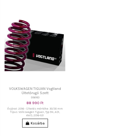
VOLKSWAGEN TIGUAN Vogtland
Ültetőrugó Szett
956180
88 990 Ft
Évjárat: 2016 - Ültetés mértéke: 30/30 mm
Típus: Volkswagen Tiguan, Typ 5N, AD1,
4WD, 2016-tól
Kosárba