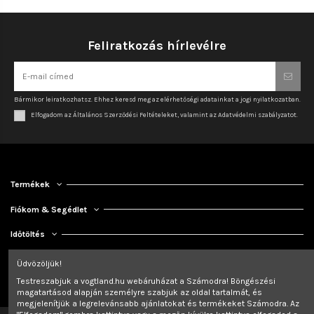
Feliratkozás hírlevélre
Bármikor leiratkozhatsz. Ehhez keresd meg az elérhetőségi adatainkat a jogi nyilatkozatban.
Elfogadom az Általános Szerződési Feltételeket, valamint az Adatvédelmi szabályzatot.
Termékek
Fiókom & Segédlet
Időtöltés
Kapcsolat
Üdvözöljük!
Testreszabjuk a vogtland.hu webáruházat a Számodra! Böngészési
magatartásod alapján személyre szabjuk az oldal tartalmát, és
megjelenítjük a legrelevánsabb ajánlatokat és termékeket Számodra. Az