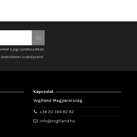
inkat a jogi nyilatkozatban.
z Adatvédelmi szabályzatot.
Kapcsolat
Vogtland Magyarország
+36 20 394 82 82
info@vogtland.hu