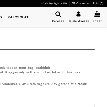
Kívánságlista (
0
)
Összehasonlítás (
0
)
G
KAPCSOLAT
Keresés
Bejelentkezés
Kosár
cizitásban nem fog csalódni!
sít. Kiegyensúlyozott komfort és fokozott dinamika
rendelkezik, az ültető rugókra 2 év garanciát biztosít!