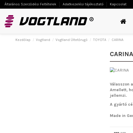
Általános Szerződési Feltételek
Adatkezelési tájékoztató
Kapcsolat
Kezdőlap
Vogtland
Vogtland Ültetőrugó
TOYOTA
CARINA
CARIN
Válasszon a
Amellett, h
jellemzi.
A gyártó cé
Made in Ge