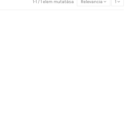
1-1 / 1 elem mutatása
Relevancia
1