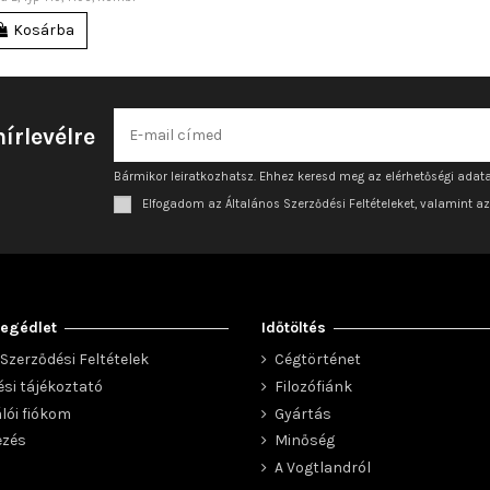
Kosárba
hírlevélre
Bármikor leiratkozhatsz. Ehhez keresd meg az elérhetőségi adata
Elfogadom az Általános Szerződési Feltételeket, valamint a
egédlet
Időtöltés
Szerződési Feltételek
Cégtörténet
ési tájékoztató
Filozófiánk
lói fiókom
Gyártás
ezés
Minőség
A Vogtlandról