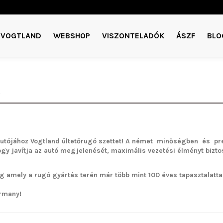
VOGTLAND
WEBSHOP
VISZONTELADÓK
ÁSZF
BLO
A
utójához Vogtland ültetőrugó szettet!
A német minőségben és pre
ogy javítja az autó megjelenését, maximális vezetési élményt bizto
g amely a rugó gyártás terén már több mint 100 éves tapasztalattal 
rmany!