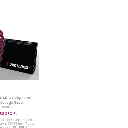
 CARINA Vogtland
etőrugó Szett
959020
85 990 Ft
 Feb 1996 - 3 Mar 1998
rtéke: 35/35 mm Típus:
a E, Typ T19, T19U, Kombi