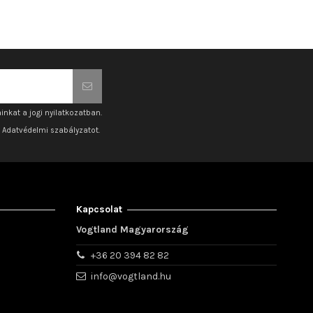
inkat a jogi nyilatkozatban.
z Adatvédelmi szabályzatot.
Kapcsolat
Vogtland Magyarország
+36 20 394 82 82
info@vogtland.hu