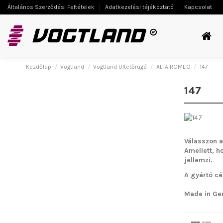
Általános Szerződési Feltételek
Adatkezelési tájékoztató
Kapcsolat
Kezdőlap
Vogtland
Vogtland Ültetőrugó
ALFA ROMEO
147
147
Válasszon a
Amellett, h
jellemzi.
A gyártó cé
Made in Ge