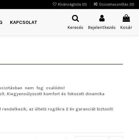
Kívánságlista (
0
)
Összehasonlítás (
0
)
G
KAPCSOLAT
Keresés
Bejelentkezés
Kosár
cizitásban nem fog csalódni!
sít. Kiegyensúlyozott komfort és fokozott dinamika
rendelkezik, az ültető rugókra 2 év garanciát biztosít!