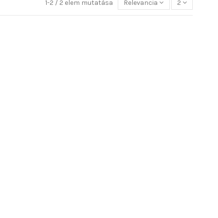
1-2 / 2 elem mutatása
Relevancia
2