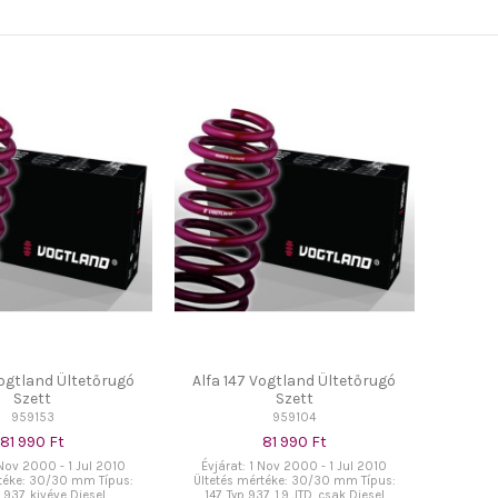
Vogtland Ültetőrugó
Alfa 147 Vogtland Ültetőrugó
Szett
Szett
959153
959104
81 990 Ft
81 990 Ft
 Nov 2000 - 1 Jul 2010
Évjárat: 1 Nov 2000 - 1 Jul 2010
rtéke: 30/30 mm Típus:
Ültetés mértéke: 30/30 mm Típus:
p 937, kivéve Diesel
147, Typ 937, 1.9 JTD, csak Diesel