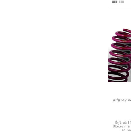
Alfa 147 
Évjárat: 1
Ültetés mé
147, Ty