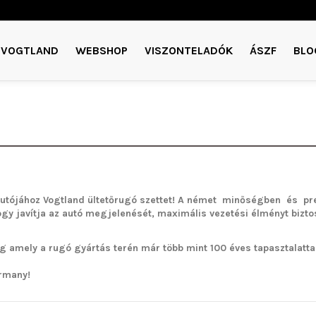
VOGTLAND
WEBSHOP
VISZONTELADÓK
ÁSZF
BLO
utójához Vogtland ültetőrugó szettet!
A német minőségben és pre
ogy javítja az autó megjelenését, maximális vezetési élményt bizto
g amely a rugó gyártás terén már több mint 100 éves tapasztalattal 
rmany!