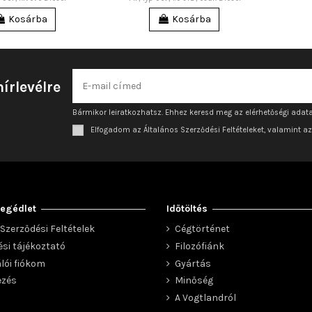
Kosárba
Kosárba
hírlevélre
Bármikor leiratkozhatsz. Ehhez keresd meg az elérhetőségi adata
Elfogadom az Általános Szerződési Feltételeket, valamint a
egédlet
Időtöltés
Szerződési Feltételek
Cégtörténet
ési tájékoztató
Filozófiánk
lói fiókom
Gyártás
ezés
Minőség
A Vogtlandról