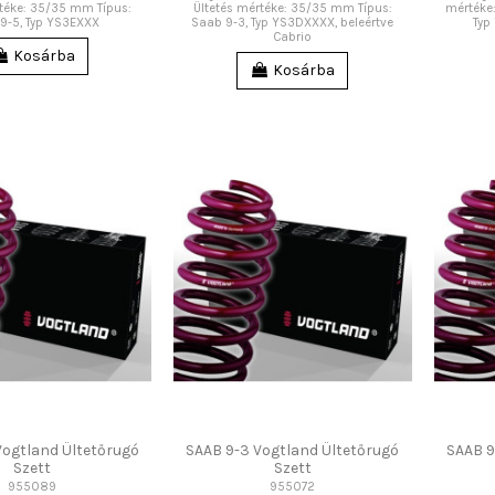
rtéke: 35/35 mm Típus:
Ültetés mértéke: 35/35 mm Típus:
mértéke
9-5, Typ YS3EXXX
Saab 9-3, Typ YS3DXXXX, beleértve
Typ
Cabrio
Kosárba
Kosárba
Vogtland Ültetőrugó
SAAB 9-3 Vogtland Ültetőrugó
SAAB 9
Szett
Szett
955089
955072