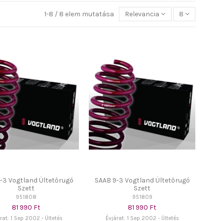
1-8 / 8 elem mutatása
Relevancia
8
-3 Vogtland Ültetőrugó
SAAB 9-3 Vogtland Ültetőrugó
Szett
Szett
951808
951809
81 990 Ft
81 990 Ft
rat: 1 Sep 2002 - Ültetés
Évjárat: 1 Sep 2002 - Ültetés