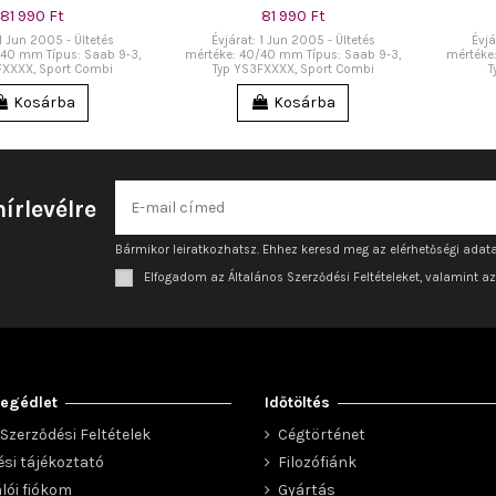
81 990 Ft
81 990 Ft
 1 Jun 2005 - Ültetés
Évjárat: 1 Jun 2005 - Ültetés
Évjá
/40 mm Típus: Saab 9-3,
mértéke: 40/40 mm Típus: Saab 9-3,
mértéke
FXXXX, Sport Combi
Typ YS3FXXXX, Sport Combi
T
Kosárba
Kosárba
hírlevélre
Bármikor leiratkozhatsz. Ehhez keresd meg az elérhetőségi adata
Elfogadom az Általános Szerződési Feltételeket, valamint a
egédlet
Időtöltés
Szerződési Feltételek
Cégtörténet
ési tájékoztató
Filozófiánk
lói fiókom
Gyártás