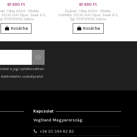
81 990 Ft
81 990 Ft
rat: 1 May 2003 - Ültetés
Évjárat: 1 May 2003 - Ültetés
: 35/35 mm Típus: Saab 9-3,
mértéke: 35/35 mm Típus: Saab 9-3,
yp YS3FX7XXX, Cabrio
Typ YS3FX7XXX, Cabrio
Kosárba
Kosárba
inkat a jogi nyilatkozatban.
z Adatvédelmi szabályzatot.
Kapcsolat
Vogtland Magyarország
+36 20 394 82 82