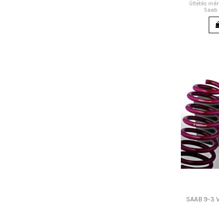
Ültetés mé
Saab 
SAAB 9-3 