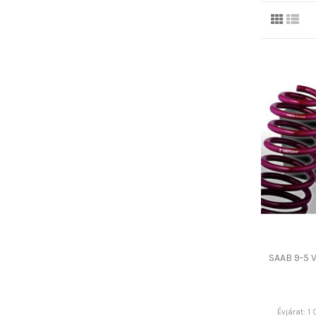
SAAB 9-5 
Évjárat: 1