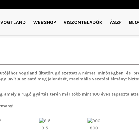
VOGTLAND
WEBSHOP
VISZONTELADÓK
ÁSZF
BLO
utójához Vogtland ültetőrugó szettet!
A német minőségben és pre
ogy javítja az autó megjelenését, maximális vezetési élményt bizto
g amely a rugó gyártás terén már több mint 100 éves tapasztalattal 
rmany!
9-5
900