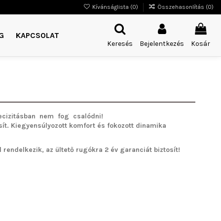
Kívánságlista (
0
)
Összehasonlítás (
0
)
G
KAPCSOLAT
Keresés
Bejelentkezés
Kosár
cizitásban nem fog csalódni!
sít. Kiegyensúlyozott komfort és fokozott dinamika
rendelkezik, az ültető rugókra 2 év garanciát biztosít!