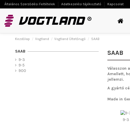
Általános Szerződési Feltételek
Adatkezelési tájékoztató
Kapcsolat
Kezdőlap
Vogtland
Vogtland Ültetőrugó
SAAB
SAAB
SAAB
9-3
9-5
Válasszon a
900
Amellett, h
jellemzi.
A gyártó cé
Made in Ge
9-3