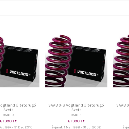
Vogtland Ültetőrugó
SAAB 9-3 Vogtland Ültetőrugó
SAAB 9
Szett
Szett
951810
951815
81 990 Ft
81 990 Ft
 Oct 1997 - 31 Dec 2010
Évjárat: 1 Mar 1998 - 31 Jul 2002
Évjá