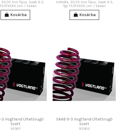
: 35/35 mm Típus: Saab 9-3,
mértéke: 35/35 mm Típus: Saab 9-3,
 YS3FXXXX, Lim. / Sedan
Typ YS3FXXXX, Lim. / Sedan
Kosárba
Kosárba
-3 Vogtland Ültetőrugó
SAAB 9-3 Vogtland Ültetőrugó
Szett
Szett
951811
951812