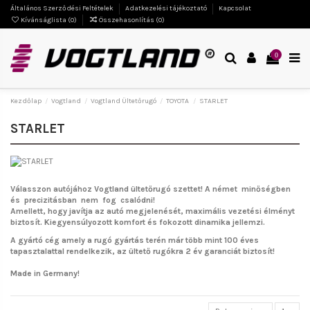
Általános Szerződési Feltételek
Adatkezelési tájékoztató
Kapcsolat
Kívánságlista (
0
)
Összehasonlítás (
0
)
0
Kezdőlap
Vogtland
Vogtland Ültetőrugó
TOYOTA
STARLET
STARLET
Válasszon autójához Vogtland ültetőrugó szettet!
A német minőségben
és precizitásban nem fog csalódni!
Amellett, hogy javítja az autó megjelenését, maximális vezetési élményt
biztosít. Kiegyensúlyozott komfort és fokozott dinamika jellemzi.
A gyártó cég amely a rugó gyártás terén már több mint 100 éves
tapasztalattal rendelkezik, az ültető rugókra 2 év garanciát biztosít!
Made in Germany!