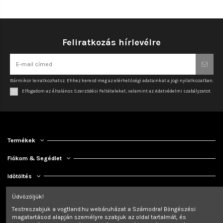
Feliratkozás hírlevélre
Bármikor leiratkozhatsz. Ehhez keresd meg az elérhetőségi adatainkat a jogi nyilatkozatban.
Elfogadom az Általános Szerződési Feltételeket, valamint az Adatvédelmi szabályzatot.
Termékek
Fiókom & Segédlet
Időtöltés
Kapcsolat
Üdvözöljük!
Testreszabjuk a vogtland.hu webáruházat a Számodra! Böngészési
magatartásod alapján személyre szabjuk az oldal tartalmát, és