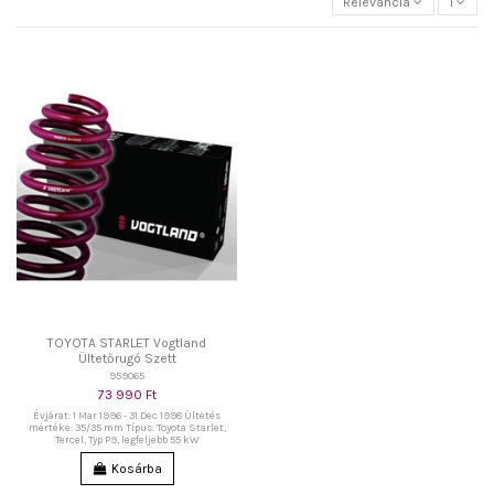
Relevancia
1
TOYOTA STARLET Vogtland
Ültetőrugó Szett
959065
73 990 Ft
Évjárat: 1 Mar 1996 - 31 Dec 1998 Ültetés
mértéke: 35/35 mm Típus: Toyota Starlet,
Tercel, Typ P9, legfeljebb 55 kW
Kosárba