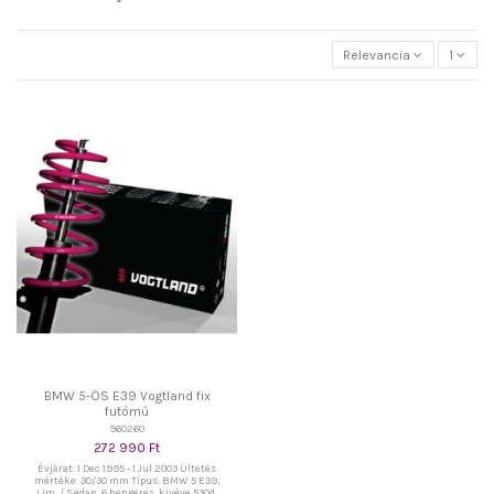
Relevancia
1
BMW 5-ÖS E39 Vogtland fix
futómű
960260
272 990 Ft
Évjárat: 1 Dec 1995 - 1 Jul 2003 Ültetés
mértéke: 30/30 mm Típus: BMW 5 E39,
Lim. / Sedan, 6 hengeres, kivéve 530d,