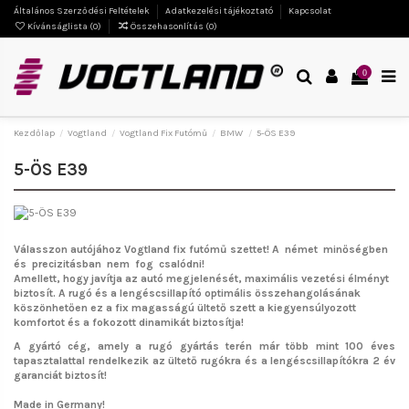
Általános Szerződési Feltételek
Adatkezelési tájékoztató
Kapcsolat
Kívánságlista (
0
)
Összehasonlítás (
0
)
0
Kezdőlap
Vogtland
Vogtland Fix Futómű
BMW
5-ÖS E39
5-ÖS E39
Válasszon autójához Vogtland fix futómű szettet!
A német minőségben
és precizitásban nem fog csalódni!
Amellett, hogy javítja az autó megjelenését, maximális vezetési élményt
biztosít. A rugó és a lengéscsillapító optimális összehangolásának
köszönhetően ez a fix magasságú ültető szett a kiegyensúlyozott
komfortot és a fokozott dinamikát biztosítja!
A gyártó cég, amely a rugó gyártás terén már több mint 100 éves
tapasztalattal rendelkezik az ültető rugókra és a lengéscsillapítókra 2 év
garanciát biztosít!
Made in Germany!