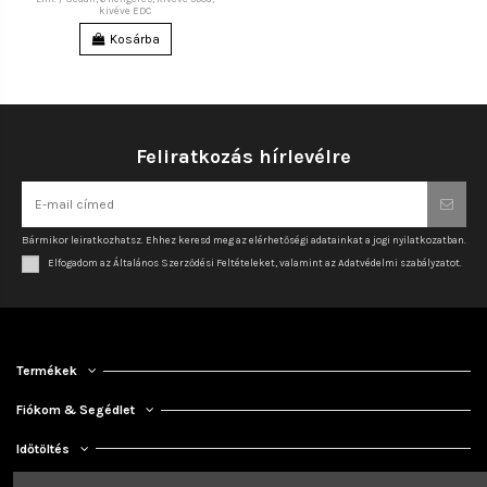
kivéve EDC
Kosárba
Feliratkozás hírlevélre
Bármikor leiratkozhatsz. Ehhez keresd meg az elérhetőségi adatainkat a jogi nyilatkozatban.
Elfogadom az Általános Szerződési Feltételeket, valamint az Adatvédelmi szabályzatot.
Termékek
Fiókom & Segédlet
Időtöltés