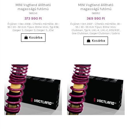
MINI Vogtland állítható
MINI Vogtland állítható
magasságú futómű
magasságú futómű
968241
968182
373 990 Ft
369 990 Ft
Évjárat: 1 Dec 2006 - Ültetés mértéke: 30 -
Évjárat: 1 Oct 2007 - Ültetés mértéke: 30 -
50 / 20 - 50 mm Típus: BMW Mini, Typ R56,
55 / 30 - 55 mm Típus: BMW Mini
Cooper S, Cooper D, Cooper S, JCW
Clubman, Typ N, UKL-K, UKL-C, R55/R57,
One Clubman, Cooper Clubman / Cabrio
Kosárba
Kosárba