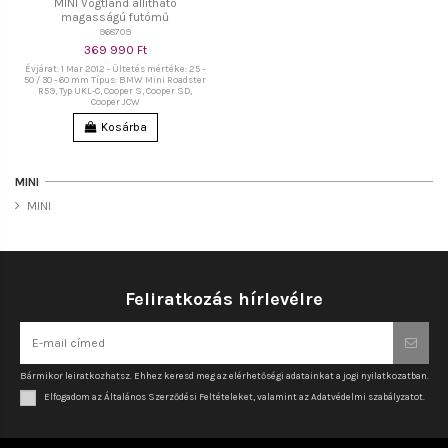
MINI Vogtland állítható
magasságú futómű
968709
369 990 Ft
Évjárat: 1 Mar 2012 - Ültetés mértéke: 25 -
50 / 30 - 60 mm Típus: BMW Mini Roadster
R59, Typ UKL-C, Cooper S, Cooper SD,
Cooper JCW
Kosárba
MINI
MINI
Feliratkozás hírlevélre
Bármikor leiratkozhatsz. Ehhez keresd meg az elérhetőségi adatainkat a jogi nyilatkozatban.
Elfogadom az Általános Szerződési Feltételeket, valamint az Adatvédelmi szabályzatot.