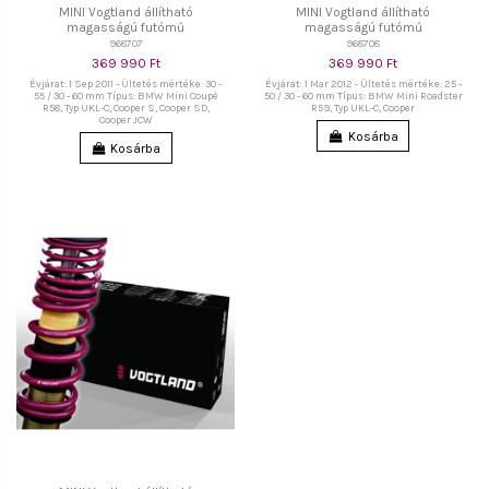
MINI Vogtland állítható
MINI Vogtland állítható
magasságú futómű
magasságú futómű
968707
968708
369 990 Ft
369 990 Ft
Évjárat: 1 Sep 2011 - Ültetés mértéke: 30 -
Évjárat: 1 Mar 2012 - Ültetés mértéke: 25 -
55 / 30 - 60 mm Típus: BMW Mini Coupé
50 / 30 - 60 mm Típus: BMW Mini Roadster
R58, Typ UKL-C, Cooper S, Cooper SD,
R59, Typ UKL-C, Cooper
Cooper JCW
Kosárba
Kosárba