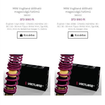
MINI Vogtland állítható
MINI Vogtland állítható
magasságú futómű
magasságú futómű
968501
968502
373 990 Ft
373 990 Ft
Évjárat: 1 Apr 2002 - Ültetés mértéke: 20 -
Évjárat: 1 Dec 2006 - Ültetés mértéke: 30 -
50 / 20 - 50 mm Típus: BMW Mini, Typ R50,
55 / 30 - 55 mm Típus: BMW Mini, Typ R56,
Mini, Mini-N, beleértve Cooper S, Cabrio
Mini-N, Cooper, One
Kosárba
Kosárba