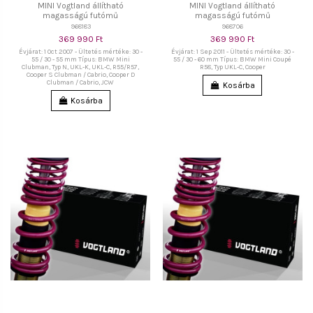
MINI Vogtland állítható
MINI Vogtland állítható
magasságú futómű
magasságú futómű
968183
968706
369 990 Ft
369 990 Ft
Évjárat: 1 Oct 2007 - Ültetés mértéke: 30 -
Évjárat: 1 Sep 2011 - Ültetés mértéke: 30 -
55 / 30 - 55 mm Típus: BMW Mini
55 / 30 - 60 mm Típus: BMW Mini Coupé
Clubman, Typ N, UKL-K, UKL-C, R55/R57,
R58, Typ UKL-C, Cooper
Cooper S Clubman / Cabrio, Cooper D
Clubman / Cabrio, JCW
Kosárba
Kosárba