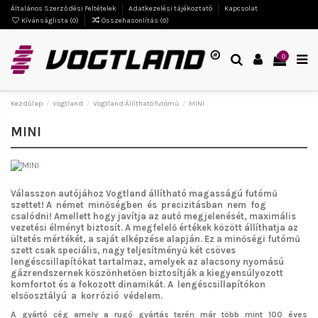
Általános Szerződési Feltételek
Adatkezelési tájékoztató
Kapcsolat
Kívánságlista (
0
)
Összehasonlítás (
0
)
0
Kezdőlap
Vogtland
Vogtland Állítható futómű
MINI
MINI
Válasszon autójához Vogtland
állítható magasságú futómű
szettet!
A német minőségben és precizitásban nem fog
csalódni!
Amellett hogy javítja az autó megjelenését, maximális
vezetési élményt biztosít. A megfelelő értékek között állíthatja az
ültetés mértékét, a saját elképzése alapján. Ez a minőségi futómű
szett csak speciális, nagy teljesítményű két csöves
lengéscsillapítókat tartalmaz, amelyek az alacsony nyomású
gázrendszernek köszönhetően biztosítják a kiegyensúlyozott
komfortot és a fokozott dinamikát. A lengéscsillapítókon
elsőosztályú a korrózió védelem.
A gyártó cég amely a rugó gyártás terén már több mint 100 éves