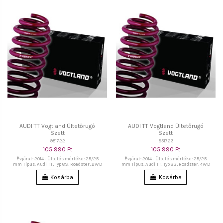
AUDI TT Vogtland Ültetőrugó
AUDI TT Vogtland Ültetőrugó
Szett
Szett
951722
951723
105 990 Ft
105 990 Ft
Évjárat: 2014 - Ültetés mértéke: 25/25
Évjárat: 2014 - Ültetés mértéke: 25/25
mm Típus: Audi TT, Typ 8S, Roadster, 2WD
mm Típus: Audi TT, Typ 8S, Roadster, 4WD
Kosárba
Kosárba