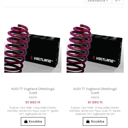
Relevancia
9
AUDI TT Vogtland Ültetőrugó
AUDI TT Vogtland Ültetőrugó
Szett
Szett
950091
950091
91 990 Ft
91 990 Ft
Évjárat: 1 Oct 1998 - 1 May 2006 Ültetés
Évjárat: 1 Oct 1998 - 31 May 2006 Ültetés
mértéke: 35/35 mm Típus: Audi TT, Typ 8N,
mértéke: 30/30 mm Típus: Audi TT, Typ 8N,
1.8 T, legfeljebb 132 kW
Roadster 1.8 T, legfeljebb 132 kW
Kosárba
Kosárba