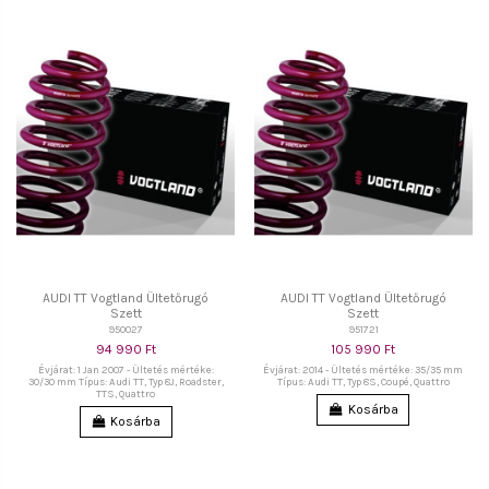
AUDI TT Vogtland Ültetőrugó
AUDI TT Vogtland Ültetőrugó
Szett
Szett
950027
951721
94 990 Ft
105 990 Ft
Évjárat: 1 Jan 2007 - Ültetés mértéke:
Évjárat: 2014 - Ültetés mértéke: 35/35 mm
30/30 mm Típus: Audi TT, Typ 8J, Roadster,
Típus: Audi TT, Typ 8S, Coupé, Quattro
TTS, Quattro
Kosárba
Kosárba