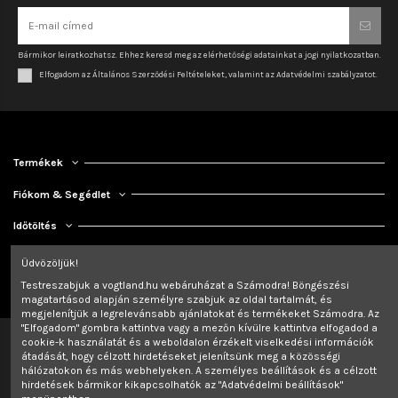
Bármikor leiratkozhatsz. Ehhez keresd meg az elérhetőségi adatainkat a jogi nyilatkozatban.
Elfogadom az Általános Szerződési Feltételeket, valamint az Adatvédelmi szabályzatot.
Termékek
Fiókom & Segédlet
Időtöltés
Kapcsolat
Üdvözöljük!
Testreszabjuk a vogtland.hu webáruházat a Számodra! Böngészési
magatartásod alapján személyre szabjuk az oldal tartalmát, és
megjelenítjük a legrelevánsabb ajánlatokat és termékeket Számodra. Az
"Elfogadom" gombra kattintva vagy a mezőn kívülre kattintva elfogadod a
cookie-k használatát és a weboldalon érzékelt viselkedési információk
átadását, hogy célzott hirdetéseket jelenítsünk meg a közösségi
hálózatokon és más webhelyeken. A személyes beállítások és a célzott
hirdetések bármikor kikapcsolhatók az "Adatvédelmi beállítások"