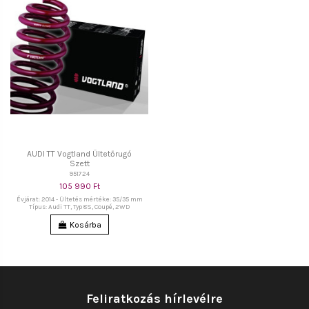
AUDI TT Vogtland Ültetőrugó
Szett
951724
105 990 Ft
Évjárat: 2014 - Ültetés mértéke: 35/35 mm
Típus: Audi TT, Typ 8S, Coupé, 2WD
Kosárba
Feliratkozás hírlevélre