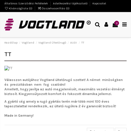
Általános Szerződési Feltételek
Adatkezelési tájékoztató
Kapcsolat
Kívánságlista (
0
)
Összehasonlítás (
0
)
0
Kezdőlap
Vogtland
Vogtland Ültetőrugó
AUDI
TT
TT
Válasszon autójához Vogtland ültetőrugó szettet!
A német minőségben
és precizitásban nem fog csalódni!
Amellett, hogy javítja az autó megjelenését, maximális vezetési élményt
biztosít. Kiegyensúlyozott komfort és fokozott dinamika jellemzi.
A gyártó cég amely a rugó gyártás terén már több mint 100 éves
tapasztalattal rendelkezik, az ültető rugókra 2 év garanciát biztosít!
Made in Germany!