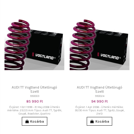
AUDI TT Vogtland Ültetőrugó
AUDI TT Vogtland Ültetőrugó
Szett
Szett
950003
950024
85 990 Ft
94 990 Ft
Évjárat: 1 Oct 1998 - 31 May 2006 Ültetés
Évjárat: 1 Apr 2006 - Ültetés mértéke:
mértéke: 25/25 mm Típus: Audi TT, Typ 8N,
30/30 mm Típus: Audi TT, Typ 8J, Coupé,
Coupé, Roadster, Quattro
2WD
Kosárba
Kosárba