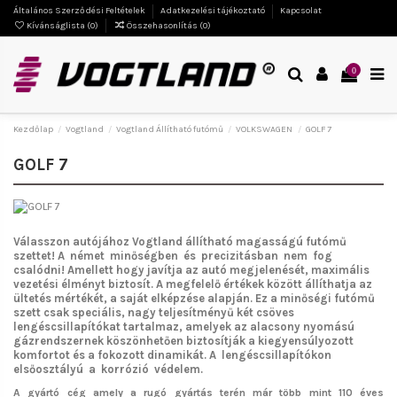
Általános Szerződési Feltételek
Adatkezelési tájékoztató
Kapcsolat
Kívánságlista (
0
)
Összehasonlítás (
0
)
0
Kezdőlap
Vogtland
Vogtland Állítható futómű
VOLKSWAGEN
GOLF 7
GOLF 7
Válasszon autójához Vogtland
állítható magasságú futómű
szettet!
A német minőségben és precizitásban nem fog
csalódni!
Amellett hogy javítja az autó megjelenését, maximális
vezetési élményt biztosít. A megfelelő értékek között állíthatja az
ültetés mértékét, a saját elképzése alapján. Ez a minőségi futómű
szett csak speciális, nagy teljesítményű két csöves
lengéscsillapítókat tartalmaz, amelyek az alacsony nyomású
gázrendszernek köszönhetően biztosítják a kiegyensúlyozott
komfortot és a fokozott dinamikát. A lengéscsillapítókon
elsőosztályú a korrózió védelem.
A gyártó cég amely a rugó gyártás terén már több mint 110 éves