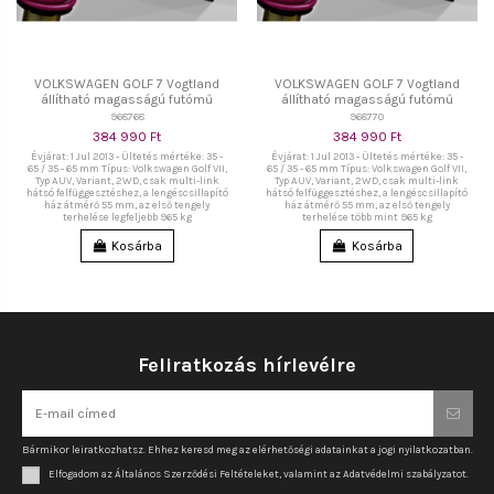
VOLKSWAGEN GOLF 7 Vogtland
VOLKSWAGEN GOLF 7 Vogtland
állítható magasságú futómű
állítható magasságú futómű
968768
968770
384 990 Ft
384 990 Ft
Évjárat: 1 Jul 2013 - Ültetés mértéke: 35 -
Évjárat: 1 Jul 2013 - Ültetés mértéke: 35 -
65 / 35 - 65 mm Típus: Volkswagen Golf VII,
65 / 35 - 65 mm Típus: Volkswagen Golf VII,
Typ AUV, Variant, 2WD, csak multi-link
Typ AUV, Variant, 2WD, csak multi-link
hátsó felfüggesztéshez, a lengéscsillapító
hátsó felfüggesztéshez, a lengéscsillapító
ház átmérő 55 mm, az első tengely
ház átmérő 55 mm, az első tengely
terhelése legfeljebb 965 kg
terhelése több mint 965 kg
Kosárba
Kosárba
Feliratkozás hírlevélre
Bármikor leiratkozhatsz. Ehhez keresd meg az elérhetőségi adatainkat a jogi nyilatkozatban.
Elfogadom az Általános Szerződési Feltételeket, valamint az Adatvédelmi szabályzatot.