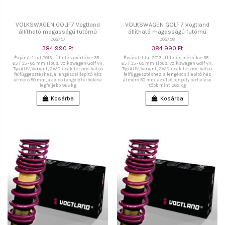
VOLKSWAGEN GOLF 7 Vogtland
VOLKSWAGEN GOLF 7 Vogtland
állítható magasságú futómű
állítható magasságú futómű
968757
968758
384 990 Ft
384 990 Ft
Évjárat: 1 Jul 2013 - Ültetés mértéke: 35 -
Évjárat: 1 Jul 2013 - Ültetés mértéke: 35 -
65 / 35 - 65 mm Típus: Volkswagen Golf VII,
65 / 35 - 65 mm Típus: Volkswagen Golf VII,
Typ AUV, Variant, 2WD, csak torziós hátsó
Typ AUV, Variant, 2WD, csak torziós hátsó
felfüggesztéshez, a lengéscsillapító ház
felfüggesztéshez, a lengéscsillapító ház
átmérő 50 mm, az első tengely terhelése
átmérő 50 mm, az első tengely terhelése
legfeljebb 965 kg
több mint 965 kg
Kosárba
Kosárba