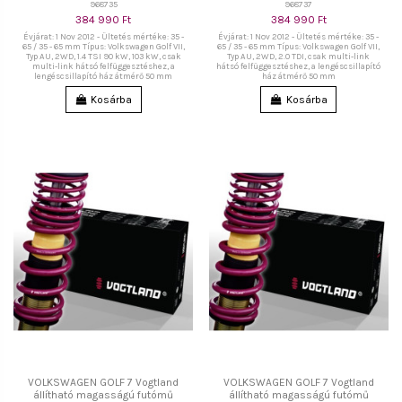
968735
968737
384 990 Ft
384 990 Ft
Évjárat: 1 Nov 2012 - Ültetés mértéke: 35 -
Évjárat: 1 Nov 2012 - Ültetés mértéke: 35 -
65 / 35 - 65 mm Típus: Volkswagen Golf VII,
65 / 35 - 65 mm Típus: Volkswagen Golf VII,
Typ AU, 2WD, 1.4 TSI 90 kW, 103 kW, csak
Typ AU, 2WD, 2.0 TDI, csak multi-link
multi-link hátsó felfüggesztéshez, a
hátsó felfüggesztéshez, a lengéscsillapító
lengéscsillapító ház átmérő 50 mm
ház átmérő 50 mm
Kosárba
Kosárba
VOLKSWAGEN GOLF 7 Vogtland
VOLKSWAGEN GOLF 7 Vogtland
állítható magasságú futómű
állítható magasságú futómű