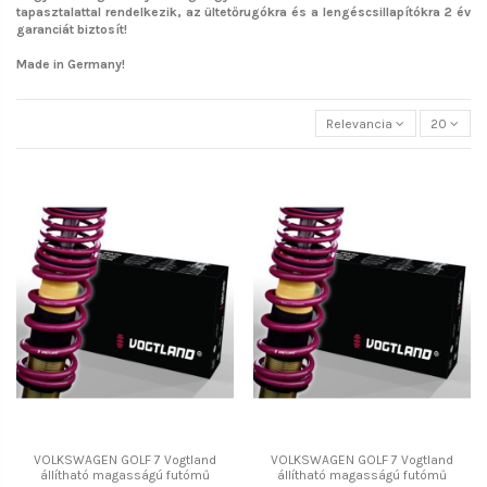
tapasztalattal rendelkezik, az ültetőrugókra és a lengéscsillapítókra 2 év
garanciát biztosít!
Made in Germany!
Relevancia
20
VOLKSWAGEN GOLF 7 Vogtland
VOLKSWAGEN GOLF 7 Vogtland
állítható magasságú futómű
állítható magasságú futómű