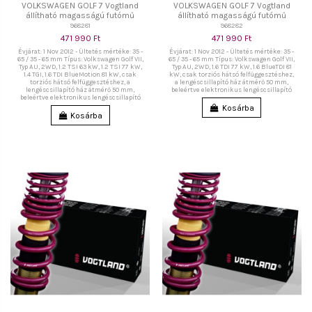
VOLKSWAGEN GOLF 7 Vogtland
VOLKSWAGEN GOLF 7 Vogtland
állítható magasságú futómű
állítható magasságú futómű
968281
968282
471 990 Ft
471 990 Ft
Évjárat: 1 Nov 2012 - Ültetés mértéke: 35 -
Évjárat: 1 Nov 2012 - Ültetés mértéke: 35 -
65 / 35 - 65 mm Típus: Volkswagen Golf VII,
65 / 35 - 65 mm Típus: Volkswagen Golf VII,
Typ AU, 2WD, 1.2 TSI 63 kW, 1.2 TSI 77 kW,
Typ AU, 2WD, 1.6 TDI 77 kW, 1.6 BlueTDI 81
1.4 TGI, 1.6 TDI BlueMotion 81 kW, csak
kW, csak torziós hátsó felfüggesztéshez,
torziós hátsó felfüggesztéshez, a
a lengéscsillapító ház átmérő 50 mm,
lengéscsillapító ház átmérő 50 mm,
beleértve elektronikus lengéscsillapító
beleértve elektronikus lengéscsillapító
Kosárba
Kosárba