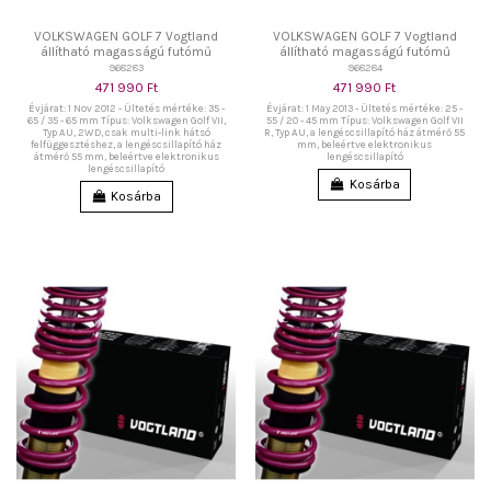
VOLKSWAGEN GOLF 7 Vogtland
VOLKSWAGEN GOLF 7 Vogtland
állítható magasságú futómű
állítható magasságú futómű
968283
968284
471 990 Ft
471 990 Ft
Évjárat: 1 Nov 2012 - Ültetés mértéke: 35 -
Évjárat: 1 May 2013 - Ültetés mértéke: 25 -
65 / 35 - 65 mm Típus: Volkswagen Golf VII,
55 / 20 - 45 mm Típus: Volkswagen Golf VII
Typ AU, 2WD, csak multi-link hátsó
R, Typ AU, a lengéscsillapító ház átmérő 55
felfüggesztéshez, a lengéscsillapító ház
mm, beleértve elektronikus
átmérő 55 mm, beleértve elektronikus
lengéscsillapító
lengéscsillapító
Kosárba
Kosárba