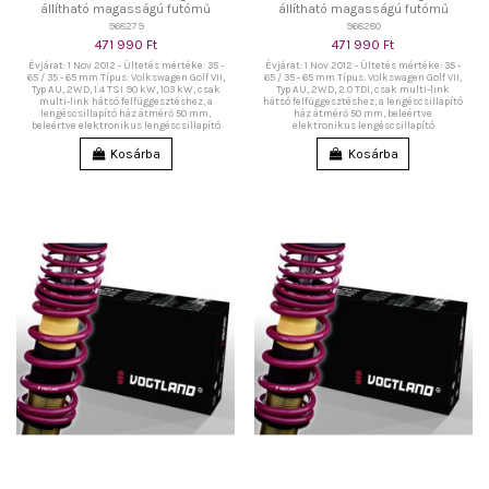
állítható magasságú futómű
állítható magasságú futómű
968279
968280
471 990 Ft
471 990 Ft
Évjárat: 1 Nov 2012 - Ültetés mértéke: 35 -
Évjárat: 1 Nov 2012 - Ültetés mértéke: 35 -
65 / 35 - 65 mm Típus: Volkswagen Golf VII,
65 / 35 - 65 mm Típus: Volkswagen Golf VII,
Typ AU, 2WD, 1.4 TSI 90 kW, 103 kW, csak
Typ AU, 2WD, 2.0 TDI, csak multi-link
multi-link hátsó felfüggesztéshez, a
hátsó felfüggesztéshez, a lengéscsillapító
lengéscsillapító ház átmérő 50 mm,
ház átmérő 50 mm, beleértve
beleértve elektronikus lengéscsillapító
elektronikus lengéscsillapító
Kosárba
Kosárba