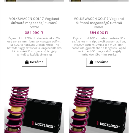
VOLKSWAGEN GOLF 7 Vogtland
VOLKSWAGEN GOLF 7 Vogtland
állítható magasságú futómű
állítható magasságú futómű
968766
968767
384 990 Ft
384 990 Ft
Évjárat: 1 Jul 2013 - Ültetés mértéke: 35 -
Évjárat: 1 Jul 2013 - Ültetés mértéke: 35 -
65 / 35 - 65 mm Típus: Volkswagen Golf VII,
65 / 35 - 65 mm Típus: Volkswagen Golf VII,
Typ AUV, Variant, 2WD, csak multi-link
Typ AUV, Variant, 2WD, csak multi-link
hátsó felfüggesztéshez, a lengéscsillapító
hátsó felfüggesztéshez, a lengéscsillapító
ház átmérő 50 mm, az első tengely
ház átmérő 50 mm, az első tengely
terhelése legfeljebb 965 kg
terhelése több mint 965 kg
Kosárba
Kosárba