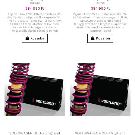
968743
968746
384 990 Ft
384 990 Ft
Évjárat: 1 Nov 2012 - Ültetés mértéke: 35 -
Évjárat: 1 Nov 2012 - Ültetés mértéke: 35 -
65 / 35 - 65 mm Típus: Volkswagen Golf VII,
65 / 35 - 65 mm Típus: Volkswagen Golf VII,
Typ AU, 2WD, 1.2 TSI 63 kW, 1.2 TSI 77 kW,
Typ AU, 2WD, csak torziós hátsó
1.4 TGI, 1.6 TDI BlueMotion 81 kW, csak
felfüggesztéshez, a lengéscsillapító ház
torziós hátsó felfüggesztéshez, a
átmérő 50 mm, kivéve elektronikus
lengéscsillapító ház átmérő 50 mm
lengéscsillapító
Kosárba
Kosárba
VOLKSWAGEN GOLF 7 Vogtland
VOLKSWAGEN GOLF 7 Vogtland