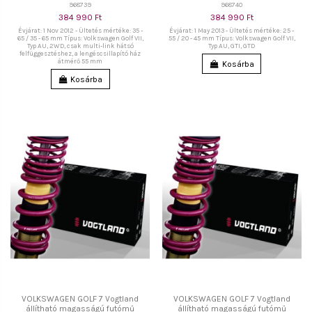
968739
968740
384 990 Ft
384 990 Ft
Évjárat: 1 Nov 2012 - Ültetés mértéke: 35 -
Évjárat: 1 May 2013 - Ültetés mértéke: 25 -
65 / 35 - 65 mm Típus: Volkswagen Golf VII,
55 / 20 - 45 mm Típus: Volkswagen Golf VII,
Typ AU, 2WD, csak multi-link hátsó
Typ AU, GTI, GTD
felfüggesztéshez, a lengéscsillapító ház
átmérő 55 mm
Kosárba
Kosárba
VOLKSWAGEN GOLF 7 Vogtland
VOLKSWAGEN GOLF 7 Vogtland
állítható magasságú futómű
állítható magasságú futómű