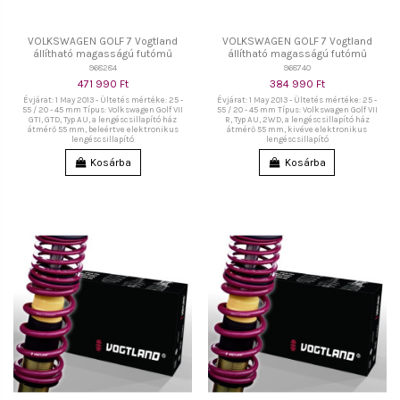
VOLKSWAGEN GOLF 7 Vogtland
VOLKSWAGEN GOLF 7 Vogtland
állítható magasságú futómű
állítható magasságú futómű
968284
968740
471 990 Ft
384 990 Ft
Évjárat: 1 May 2013 - Ültetés mértéke: 25 -
Évjárat: 1 May 2013 - Ültetés mértéke: 25 -
55 / 20 - 45 mm Típus: Volkswagen Golf VII
55 / 20 - 45 mm Típus: Volkswagen Golf VII
GTI, GTD, Typ AU, a lengéscsillapító ház
R, Typ AU, 2WD, a lengéscsillapító ház
átmérő 55 mm, beleértve elektronikus
átmérő 55 mm, kivéve elektronikus
lengéscsillapító
lengéscsillapító
Kosárba
Kosárba