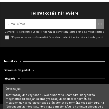
Feliratkozás hírlevélre
Bármikor leiratkozhatsz. Ehhez keresd meg az elérhetőségi adatainkat a jogi nyilatkozatban.
Elfogadom az Általános Szerződési Feltételeket, valamint az Adatvédelmi szabályzatot.
Termékek
Fiókom & Segédlet
Időtöltés
Kapcsolat
Üdvözöljük!
Testreszabjuk a vogtland.hu webáruházat a Számodra! Böngészési
magatartásod alapján személyre szabjuk az oldal tartalmát, és
megjelenítjük a legrelevánsabb ajánlatokat és termékeket Számodra. Az
"Elfogadom" gombra kattintva vagy a mezőn kívülre kattintva elfogadod a