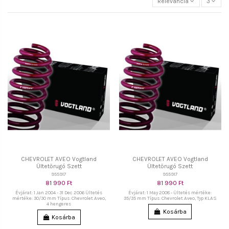
Relevancia
3
CHEVROLET AVEO Vogtland
CHEVROLET AVEO Vogtland
Ültetőrugó Szett
Ültetőrugó Szett
955917
955917
81 990 Ft
81 990 Ft
Évjárat: 1 Jan 2004 - 31 Dec 2006 Ültetés
Évjárat: 1 May 2008 - Ültetés mértéke:
mértéke: 30/30 mm Típus: Chevrolet Aveo,
35/35 mm Típus: Chevrolet Aveo, Typ KLAS
4 hengeres
Kosárba
Kosárba