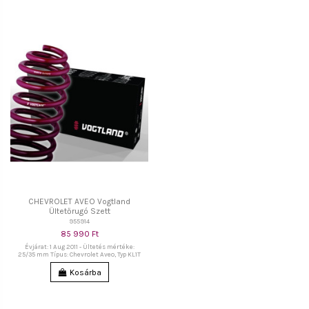
CHEVROLET AVEO Vogtland
Ültetőrugó Szett
955914
85 990 Ft
Évjárat: 1 Aug 2011 - Ültetés mértéke:
25/35 mm Típus: Chevrolet Aveo, Typ KL1T
Kosárba