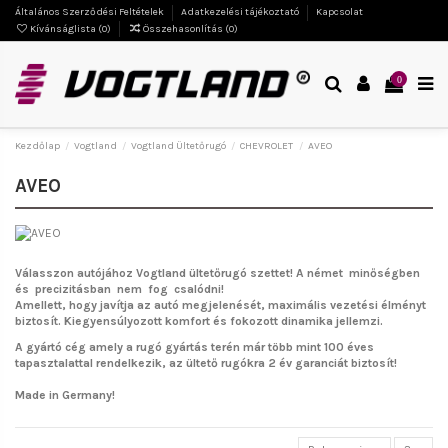
Általános Szerződési Feltételek
Adatkezelési tájékoztató
Kapcsolat
Kívánságlista (
0
)
Összehasonlítás (
0
)
0
Kezdőlap
Vogtland
Vogtland Ültetőrugó
CHEVROLET
AVEO
AVEO
Válasszon autójához Vogtland ültetőrugó szettet!
A német minőségben
és precizitásban nem fog csalódni!
Amellett, hogy javítja az autó megjelenését, maximális vezetési élményt
biztosít. Kiegyensúlyozott komfort és fokozott dinamika jellemzi.
A gyártó cég amely a rugó gyártás terén már több mint 100 éves
tapasztalattal rendelkezik, az ültető rugókra 2 év garanciát biztosít!
Made in Germany!