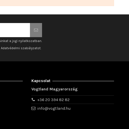
inkat a jogi nyilatkozatban.
z Adatvédelmi szabályzatot.
Kapcsolat
Vogtland Magyarország
+36 20 394 82 82
info@vogtland.hu