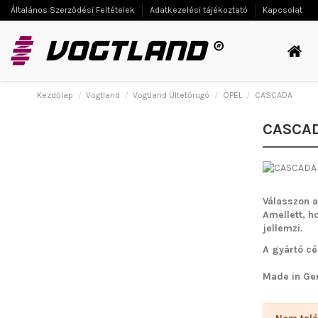
Általános Szerződési Feltételek
Adatkezelési tájékoztató
Kapcsolat
Kezdőlap
Vogtland
Vogtland Ültetőrugó
OPEL
CASCADA
CASCA
Válasszon a
Amellett, h
jellemzi.
A gyártó cé
Made in Ge