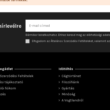
lhatók termékek.
hírlevélre
Bármikor leiratkozhatsz. Ehhez keresd meg az elérhetőségi adata
Elfogadom az Általános Szerződési Feltételeket, valamint a
egédlet
Időtöltés
Szerződési Feltételek
Cégtörténet
ési tájékoztató
Filozófiánk
lói fiókom
Gyártás
ezés
Minőség
A Vogtlandról