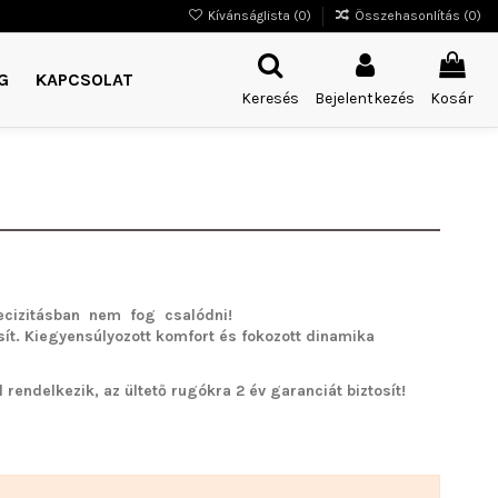
Kívánságlista (
0
)
Összehasonlítás (
0
)
G
KAPCSOLAT
Keresés
Bejelentkezés
Kosár
cizitásban nem fog csalódni!
sít. Kiegyensúlyozott komfort és fokozott dinamika
rendelkezik, az ültető rugókra 2 év garanciát biztosít!