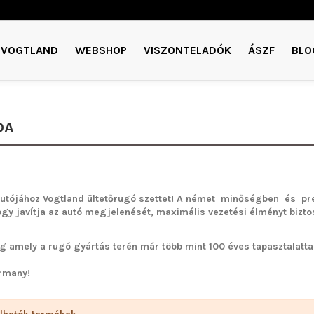
VOGTLAND
WEBSHOP
VISZONTELADÓK
ÁSZF
BLO
DA
utójához Vogtland ültetőrugó szettet!
A német minőségben és pre
ogy javítja az autó megjelenését, maximális vezetési élményt bizto
g amely a rugó gyártás terén már több mint 100 éves tapasztalattal 
rmany!