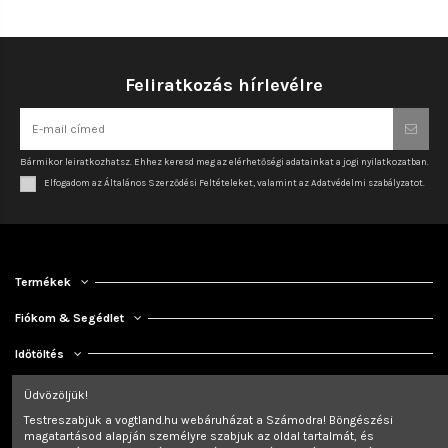
Feliratkozás hírlevélre
Bármikor leiratkozhatsz. Ehhez keresd meg az elérhetőségi adatainkat a jogi nyilatkozatban.
Elfogadom az Általános Szerződési Feltételeket, valamint az Adatvédelmi szabályzatot.
Termékek
Fiókom & Segédlet
Időtöltés
Kapcsolat
Üdvözöljük!
Testreszabjuk a vogtland.hu webáruházat a Számodra! Böngészési
magatartásod alapján személyre szabjuk az oldal tartalmát, és