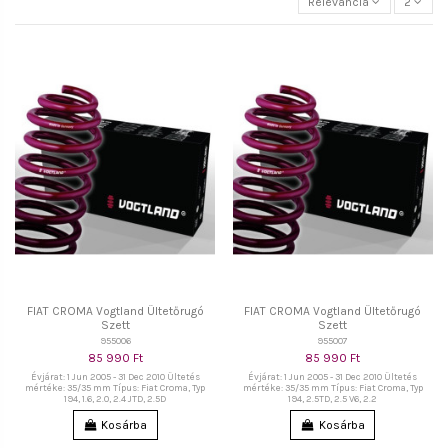
Relevancia
2
FIAT CROMA Vogtland Ültetőrugó
FIAT CROMA Vogtland Ültetőrugó
Szett
Szett
955006
955007
85 990 Ft
85 990 Ft
Évjárat: 1 Jun 2005 - 31 Dec 2010 Ültetés
Évjárat: 1 Jun 2005 - 31 Dec 2010 Ültetés
mértéke: 35/35 mm Típus: Fiat Croma, Typ
mértéke: 35/35 mm Típus: Fiat Croma, Typ
194, 1.6, 2.0, 2.4 JTD, 2.5D
194, 2.5TD, 2.5 V6, 2.2
Kosárba
Kosárba