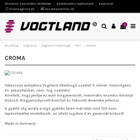
Általános Szerződési Feltételek
Adatkezelési tájékoztató
Kapcsolat
Kívánságlista (
0
)
Összehasonlítás (
0
)
0
Kezdőlap
Vogtland
Vogtland Ültetőrugó
FIAT
CROMA
CROMA
Válasszon autójához Vogtland ültetőrugó szettet!
A német minőségben
és precizitásban nem fog csalódni!
Amellett, hogy javítja az autó megjelenését, maximális vezetési élményt
biztosít. Kiegyensúlyozott komfort és fokozott dinamika jellemzi.
A gyártó cég amely a rugó gyártás terén már több mint 100 éves
tapasztalattal rendelkezik, az ültető rugókra 2 év garanciát biztosít!
Made in Germany!