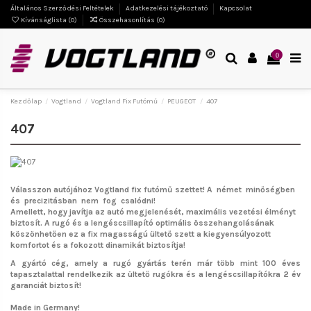
Általános Szerződési Feltételek
Adatkezelési tájékoztató
Kapcsolat
Kívánságlista (
0
)
Összehasonlítás (
0
)
0
Kezdőlap
Vogtland
Vogtland Fix Futómű
PEUGEOT
407
407
Válasszon autójához Vogtland fix futómű szettet!
A német minőségben
és precizitásban nem fog csalódni!
Amellett, hogy javítja az autó megjelenését, maximális vezetési élményt
biztosít. A rugó és a lengéscsillapító optimális összehangolásának
köszönhetően ez a fix magasságú ültető szett a kiegyensúlyozott
komfortot és a fokozott dinamikát biztosítja!
A gyártó cég, amely a rugó gyártás terén már több mint 100 éves
tapasztalattal rendelkezik az ültető rugókra és a lengéscsillapítókra 2 év
garanciát biztosít!
Made in Germany!