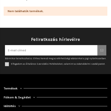
Nem találhatók termékek.
Feliratkozás hírlevélre
Bármikor leiratkozhatsz. Ehhez keresd meg az elérhetőségi adatainkat a jogi nyilatkozatban.
Elfogadom az Általános Szerződési Feltételeket, valamint az Adatvédelmi szabályzatot.
Termékek
Fiókom & Segédlet
Időtöltés