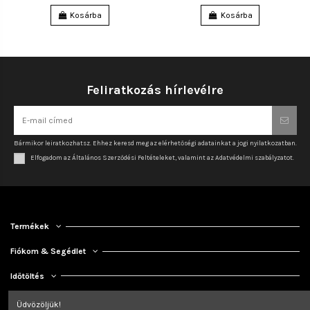
Kosárba
Kosárba
Feliratkozás hírlevélre
Bármikor leiratkozhatsz. Ehhez keresd meg az elérhetőségi adatainkat a jogi nyilatkozatban.
Elfogadom az Általános Szerződési Feltételeket, valamint az Adatvédelmi szabályzatot.
Termékek
Fiókom & Segédlet
Időtöltés
Kapcsolat
Üdvözöljük!