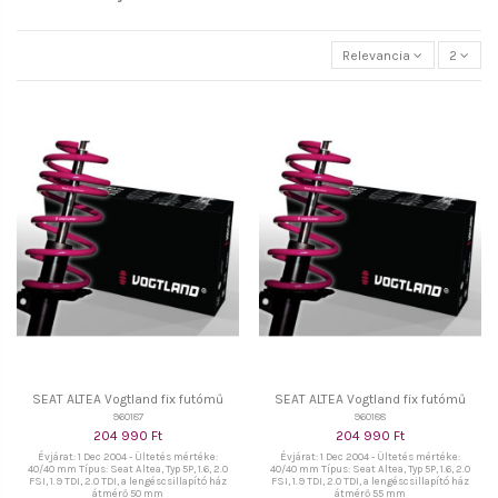
Relevancia
2
SEAT ALTEA Vogtland fix futómű
SEAT ALTEA Vogtland fix futómű
960187
960188
204 990 Ft
204 990 Ft
Évjárat: 1 Dec 2004 - Ültetés mértéke:
Évjárat: 1 Dec 2004 - Ültetés mértéke:
40/40 mm Típus: Seat Altea, Typ 5P, 1.6, 2.0
40/40 mm Típus: Seat Altea, Typ 5P, 1.6, 2.0
FSI, 1.9 TDI, 2.0 TDI, a lengéscsillapító ház
FSI, 1.9 TDI, 2.0 TDI, a lengéscsillapító ház
átmérő 50 mm
átmérő 55 mm