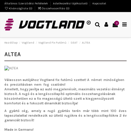
Általános Szerződési Feltételek
Adatkezelési tájékoztató
Kapcsolat
Kívánságlista (
0
)
Összehasonlítás (
0
)
0
Kezdőlap
Vogtland
Vogtland Fix Futómű
SEAT
ALTEA
ALTEA
Válasszon autójához Vogtland fix futómű szettet!
A német minőségben
és precizitásban nem fog csalódni!
Amellett, hogy javítja az autó megjelenését, maximális vezetési élményt
biztosít. A rugó és a lengéscsillapító optimális összehangolásának
köszönhetően ez a fix magasságú ültető szett a kiegyensúlyozott
komfortot és a fokozott dinamikát biztosítja!
A gyártó cég, amely a rugó gyártás terén már több mint 100 éves
tapasztalattal rendelkezik az ültető rugókra és a lengéscsillapítókra 2 év
garanciát biztosít!
Made in Germany!