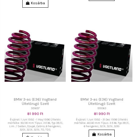
Kosárba
BMW 3-as (E36) Vogtland
BMW 3-as (E36) Vogtland
Ültetőrugó Szett
Ültetőrugó Szett
951657
951063
81 990 Ft
81 990 Ft
Évjárat: 1 Jun 1992 - 1 May 1998 Ültetés
Évjárat: 1 Jun 1992 - 31 Dec 1998 Ültetés
mértéke: 50/30 mm Típus: 3 E36, Typ 3B/C,
mértéke: 40/40 mm Típus: 3 E36, Typ 3B/C,
Lim. / Sedan, Coupé, Cabrio, 6 hengeres,
6 hengeres, 323i, 325i, 328i
320i, 323i, 325i, TD, TDS
Kosárba