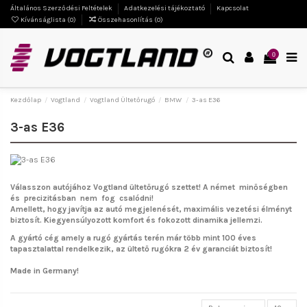
Általános Szerződési Feltételek
Adatkezelési tájékoztató
Kapcsolat
Kívánságlista (
0
)
Összehasonlítás (
0
)
0
Kezdőlap
Vogtland
Vogtland Ültetőrugó
BMW
3-as E36
3-as E36
Válasszon autójához Vogtland ültetőrugó szettet!
A német minőségben
és precizitásban nem fog csalódni!
Amellett, hogy javítja az autó megjelenését, maximális vezetési élményt
biztosít. Kiegyensúlyozott komfort és fokozott dinamika jellemzi.
A gyártó cég amely a rugó gyártás terén már több mint 100 éves
tapasztalattal rendelkezik, az ültető rugókra 2 év garanciát biztosít!
Made in Germany!