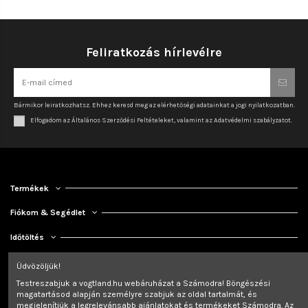
Feliratkozás hírlevélre
Bármikor leiratkozhatsz. Ehhez keresd meg az elérhetőségi adatainkat a jogi nyilatkozatban.
Elfogadom az Általános Szerződési Feltételeket, valamint az Adatvédelmi szabályzatot.
Termékek
Fiókom & Segédlet
Időtöltés
Kapcsolat
Üdvözöljük!
Testreszabjuk a vogtland.hu webáruházat a Számodra! Böngészési
magatartásod alapján személyre szabjuk az oldal tartalmát, és
megjelenítjük a legrelevánsabb ajánlatokat és termékeket Számodra. Az