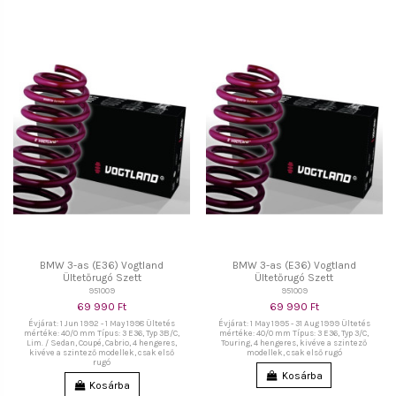
BMW 3-as (E36) Vogtland
BMW 3-as (E36) Vogtland
Ültetőrugó Szett
Ültetőrugó Szett
951009
951009
69 990 Ft
69 990 Ft
Évjárat: 1 Jun 1992 - 1 May 1998 Ültetés
Évjárat: 1 May 1995 - 31 Aug 1999 Ültetés
mértéke: 40/0 mm Típus: 3 E36, Typ 3B/C,
mértéke: 40/0 mm Típus: 3 E36, Typ 3/C,
Lim. / Sedan, Coupé, Cabrio, 4 hengeres,
Touring, 4 hengeres, kivéve a szintező
kivéve a szintező modellek, csak első
modellek, csak első rugó
rugó
Kosárba
Kosárba