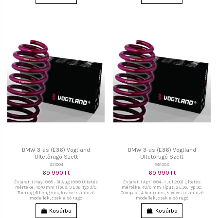
BMW 3-as (E36) Vogtland
BMW 3-as (E36) Vogtland
Ültetőrugó Szett
Ültetőrugó Szett
951004
951009
69 990 Ft
69 990 Ft
Évjárat: 1 May 1995 - 31 Aug 1999 Ültetés
Évjárat: 1 Apr 1994 - 1 Jul 2001 Ültetés
mértéke: 40/0 mm Típus: 3 E36, Typ 3/C,
mértéke: 40/0 mm Típus: 3 E36, Typ 3C,
Touring, 6 hengeres, kivéve szintező
Compact, 4 hengeres, kivéve a szintező
modellek, csak első rugó
modellek, csak első rugó
Kosárba
Kosárba