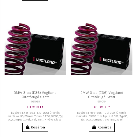
BMW 3-as (E36) Vogtland
BMW 3-as (E36) Vogtland
Ültetőrugó Szett
Ültetőrugó Szett
951065
951094
81 990 Ft
81 990 Ft
Évjárat: 1 Apr 1994 - 1 Jul 2001 Ültetés
Évjárat: 1 May 1995 - 1 Jul 2001 Ültetés
mértéke: 35/35 mm Típus: 3 E36, 3 E36, Typ
mértéke: 35/35 mm Típus: 3 E36, Typ 3C,
3C, Compact, 316i, 318i, 318ti, kivéve Diesel
3/C, 3CG, Compact, 318 TDS, 323ti
Kosárba
Kosárba