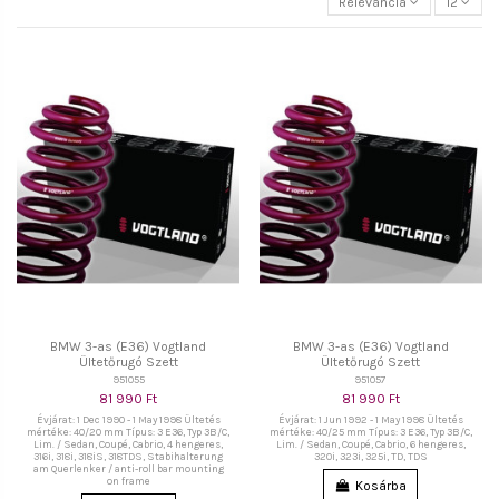
Relevancia
12
BMW 3-as (E36) Vogtland
BMW 3-as (E36) Vogtland
Ültetőrugó Szett
Ültetőrugó Szett
951055
951057
81 990 Ft
81 990 Ft
Évjárat: 1 Dec 1990 - 1 May 1998 Ültetés
Évjárat: 1 Jun 1992 - 1 May 1998 Ültetés
mértéke: 40/20 mm Típus: 3 E36, Typ 3B/C,
mértéke: 40/25 mm Típus: 3 E36, Typ 3B/C,
Lim. / Sedan, Coupé, Cabrio, 4 hengeres,
Lim. / Sedan, Coupé, Cabrio, 6 hengeres,
316i, 318i, 318iS, 318TDS, Stabihalterung
320i, 323i, 325i, TD, TDS
am Querlenker / anti-roll bar mounting
on frame
Kosárba