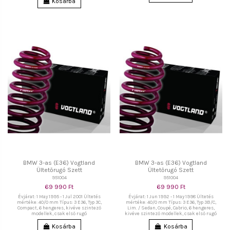
Kosárba
BMW 3-as (E36) Vogtland
BMW 3-as (E36) Vogtland
Ültetőrugó Szett
Ültetőrugó Szett
951004
951004
69 990 Ft
69 990 Ft
Évjárat: 1 May 1995 - 1 Jul 2001 Ültetés
Évjárat: 1 Jun 1992 - 1 May 1998 Ültetés
mértéke: 40/0 mm Típus: 3 E36, Typ 3C,
mértéke: 40/0 mm Típus: 3 E36, Typ 3B/C,
Compact, 6 hengeres, kivéve szintező
Lim. / Sedan, Coupé, Cabrio, 6 hengeres,
modellek, csak első rugó
kivéve szintező modellek, csak első rugó
Kosárba
Kosárba