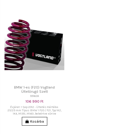
BMW 1-es (F20) Vogtland
Ültetőrugó Szett
951626
106 990 Ft
Évjárat: 1 Sep 2012 - Ültetés mértéke:
25/25 mm Típus: BMW 1 F20 / F21, Typ 1K2,
1K4, M135i, M140i, beleértve xDrive
Kosárba