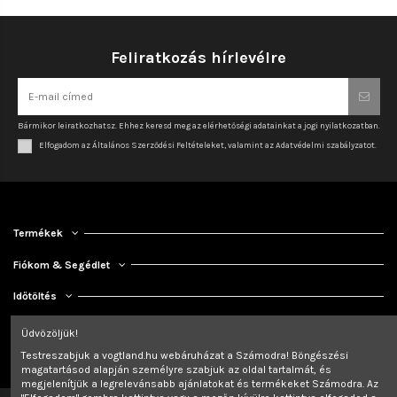
Feliratkozás hírlevélre
Bármikor leiratkozhatsz. Ehhez keresd meg az elérhetőségi adatainkat a jogi nyilatkozatban.
Elfogadom az Általános Szerződési Feltételeket, valamint az Adatvédelmi szabályzatot.
Termékek
Fiókom & Segédlet
Időtöltés
Kapcsolat
Üdvözöljük!
Testreszabjuk a vogtland.hu webáruházat a Számodra! Böngészési
magatartásod alapján személyre szabjuk az oldal tartalmát, és
megjelenítjük a legrelevánsabb ajánlatokat és termékeket Számodra. Az