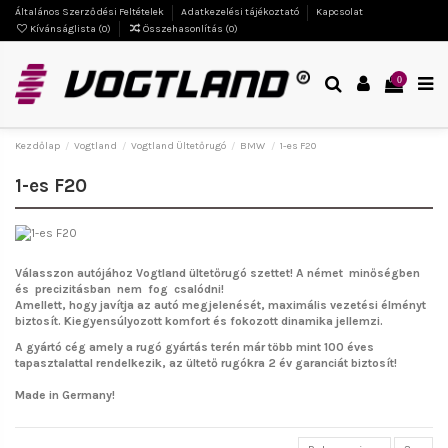
Általános Szerződési Feltételek
Adatkezelési tájékoztató
Kapcsolat
Kívánságlista (
0
)
Összehasonlítás (
0
)
0
Kezdőlap
Vogtland
Vogtland Ültetőrugó
BMW
1-es F20
1-es F20
Válasszon autójához Vogtland ültetőrugó szettet!
A német minőségben
és precizitásban nem fog csalódni!
Amellett, hogy javítja az autó megjelenését, maximális vezetési élményt
biztosít. Kiegyensúlyozott komfort és fokozott dinamika jellemzi.
A gyártó cég amely a rugó gyártás terén már több mint 100 éves
tapasztalattal rendelkezik, az ültető rugókra 2 év garanciát biztosít!
Made in Germany!