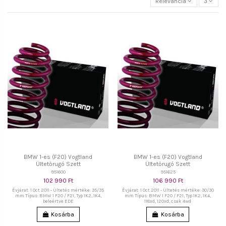
Relevancia
3
BMW 1-es (F20) Vogtland
BMW 1-es (F20) Vogtland
Ültetőrugó Szett
Ültetőrugó Szett
951600
951625
102 990 Ft
106 990 Ft
Évjárat: 1 Oct 2011 - Ültetés mértéke: 35/35
Évjárat: 1 Oct 2011 - Ültetés mértéke: 30/30
mm Típus: BMW 1 F20 / F21, Typ 1K2, 1K4,
mm Típus: BMW 1 F20 / F21, Typ 1K2, 1K4,
beleértve EDE
118xd, 120xd, csak 4wd
Kosárba
Kosárba