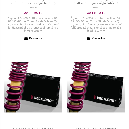
állítható magasságú futómű
állítható magasságú futómű
968742
968745
384 990 Ft
384 990 Ft
Évjárat: 1 Feb 2013 - Ültetés mértéke: 35 -
Évjárat: 1 Feb 2013 - Ültetés mértéke: 35 -
65 / 30 - 60 mm Típus: Skoda Octavia, Typ
65 / 30 - 60 mm Típus: Skoda Octavia, Typ
5E, 2WD, Lim. / Sedan, csak torziós hátsó
5E, 2WD, Lim. / Sedan, csak torziós hátsó
felfüggesztéshez, a lengéscsillapító ház
felfüggesztéshez, a lengéscsillapító ház
átmérő 50 mm
átmérő 50 mm
Kosárba
Kosárba
SKODA OCTAVIA Vogtland
SKODA OCTAVIA Vogtland