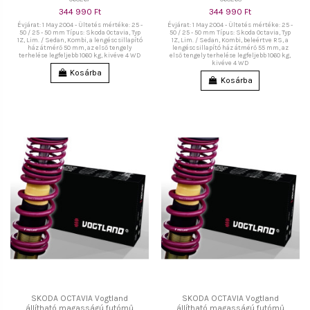
344 990 Ft
344 990 Ft
Évjárat: 1 May 2004 - Ültetés mértéke: 25 -
Évjárat: 1 May 2004 - Ültetés mértéke: 25 -
50 / 25 - 50 mm Típus: Skoda Octavia, Typ
50 / 25 - 50 mm Típus: Skoda Octavia, Typ
1Z, Lim. / Sedan, Kombi, a lengéscsillapító
1Z, Lim. / Sedan, Kombi, beleértve RS, a
ház átmérő 50 mm, az első tengely
lengéscsillapító ház átmérő 55 mm, az
terhelése legfeljebb 1060 kg, kivéve 4 WD
első tengely terhelése legfeljebb 1060 kg,
kivéve 4 WD
Kosárba
Kosárba
SKODA OCTAVIA Vogtland
SKODA OCTAVIA Vogtland
állítható magasságú futómű
állítható magasságú futómű