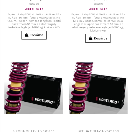
968269
968270
344 990 Ft
344 990 Ft
Évjárat: 1 May 2004 - Ültetés mértéke: 25 -
Évjárat: 1 May 2004 - Ültetés mértéke: 25 -
50 / 25 - 50 mm Típus: Skoda Octavia, Typ
50 / 25 - 50 mm Típus: Skoda Octavia, Typ
1Z, Lim. / Sedan, Kombi, a lengéscsillapító
1Z, Lim. / Sedan, Kombi, beleértve RS, a
ház átmérő 50 mm, az első tengely
lengéscsillapító ház átmérő 55 mm, az
terhelése legfeljebb 1160 kg, kivéve 4 WD
első tengely terhelése legfeljebb 1160 kg,
kivéve 4 WD
Kosárba
Kosárba
SKODA OCTAVIA Vogtland
SKODA OCTAVIA Vogtland