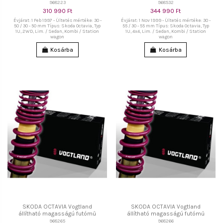
968223
968532
310 990 Ft
344 990 Ft
Évjárat: 1 Feb 1997 - Ültetés mértéke: 30 -
Évjárat: 1 Nov 1999 - Ültetés mértéke: 30 -
50 / 30 - 50 mm Típus: Skoda Octavia, Typ
55 / 30 - 55 mm Típus: Skoda Octavia, Typ
1U, 2WD, Lim. / Sedan, Kombi / Station
1U, 4x4, Lim. / Sedan, Kombi / Station
wagon
wagon
Kosárba
Kosárba
SKODA OCTAVIA Vogtland
SKODA OCTAVIA Vogtland
állítható magasságú futómű
állítható magasságú futómű
968265
968266