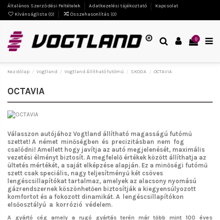
Általános Szerződési Feltételek
Adatkezelési tájékoztató
Kapcsolat
Kívánságlista (
0
)
Összehasonlítás (
0
)
0
Kezdőlap
Vogtland
Vogtland Állítható futómű
SKODA
OCTAVIA
OCTAVIA
Válasszon autójához Vogtland
állítható magasságú futómű
szettet!
A német minőségben és precizitásban nem fog
csalódni!
Amellett hogy javítja az autó megjelenését, maximális
vezetési élményt biztosít. A megfelelő értékek között állíthatja az
ültetés mértékét, a saját elképzése alapján. Ez a minőségi futómű
szett csak speciális, nagy teljesítményű két csöves
lengéscsillapítókat tartalmaz, amelyek az alacsony nyomású
gázrendszernek köszönhetően biztosítják a kiegyensúlyozott
komfortot és a fokozott dinamikát. A lengéscsillapítókon
elsőosztályú a korrózió védelem.
A gyártó cég amely a rugó gyártás terén már több mint 100 éves