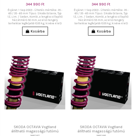
344 990 Ft
344 990 Ft
Évjárat: 1 Sep 2003 - Ültetés mértéke: 35 -
Évjárat: 1 Sep 2003 - Ültetés mértéke: 35 -
65 / 35 - 65 mm Típus: Skoda Octavia, Typ
65 / 35 - 65 mm Típus: Skoda Octavia, Typ
1Z, Lim. / Sedan, Kombi, a lengéscsillapító
1Z, Lim. / Sedan, Kombi, a lengéscsillapító
ház átmérő 50 mm, az első tengely
ház átmérő 55 mm, az első tengely
terhelése legfeljebb 1035 kg, kivéve 4 WD
terhelése legfeljebb 1035 kg, kivéve 4 WD
Kosárba
Kosárba
SKODA OCTAVIA Vogtland
SKODA OCTAVIA Vogtland
állítható magasságú futómű
állítható magasságú futómű
968267
968268