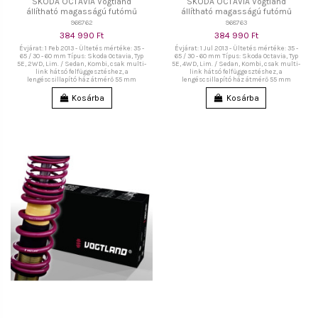
SKODA OCTAVIA Vogtland
SKODA OCTAVIA Vogtland
állítható magasságú futómű
állítható magasságú futómű
968762
968763
384 990 Ft
384 990 Ft
Évjárat: 1 Feb 2013 - Ültetés mértéke: 35 -
Évjárat: 1 Jul 2013 - Ültetés mértéke: 35 -
65 / 30 - 60 mm Típus: Skoda Octavia, Typ
65 / 30 - 60 mm Típus: Skoda Octavia, Typ
5E, 2WD, Lim. / Sedan, Kombi, csak multi-
5E, 4WD, Lim. / Sedan, Kombi, csak multi-
link hátsó felfüggesztéshez, a
link hátsó felfüggesztéshez, a
lengéscsillapító ház átmérő 55 mm
lengéscsillapító ház átmérő 55 mm
Kosárba
Kosárba