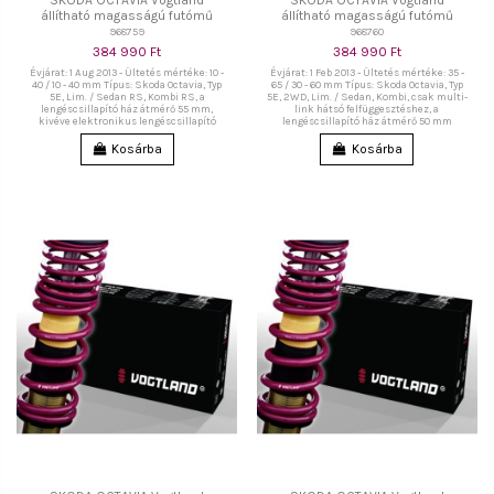
állítható magasságú futómű
állítható magasságú futómű
968759
968760
384 990 Ft
384 990 Ft
Évjárat: 1 Aug 2013 - Ültetés mértéke: 10 -
Évjárat: 1 Feb 2013 - Ültetés mértéke: 35 -
40 / 10 - 40 mm Típus: Skoda Octavia, Typ
65 / 30 - 60 mm Típus: Skoda Octavia, Typ
5E, Lim. / Sedan RS, Kombi RS, a
5E, 2WD, Lim. / Sedan, Kombi, csak multi-
lengéscsillapító ház átmérő 55 mm,
link hátsó felfüggesztéshez, a
kivéve elektronikus lengéscsillapító
lengéscsillapító ház átmérő 50 mm
Kosárba
Kosárba