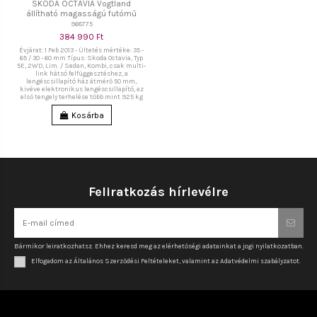
SKODA OCTAVIA Vogtland
állítható magasságú futómű
968775
384 990 Ft
Évjárat: 1 Feb 2013 - Ültetés mértéke: 35 -
65 / 30 - 60 mm Típus: Skoda Octavia, Typ
5E, 2WD, Lim. / Sedan, Kombi, csak multi-
link hátsó felfüggesztéshez, a
lengéscsillapító ház átmérő 50 mm,
kivéve elektronikus lengéscsillapító, az
első tengely terhelése több mint 925 kg
Kosárba
Feliratkozás hírlevélre
Bármikor leiratkozhatsz. Ehhez keresd meg az elérhetőségi adatainkat a jogi nyilatkozatban.
Elfogadom az Általános Szerződési Feltételeket, valamint az Adatvédelmi szabályzatot.