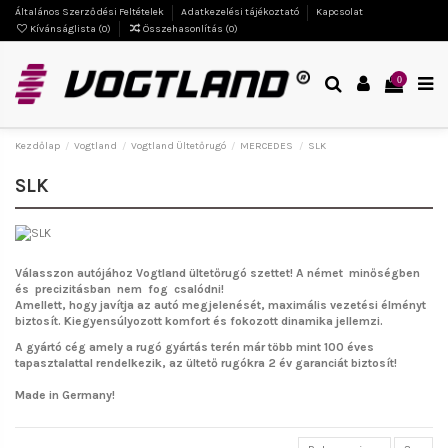
Általános Szerződési Feltételek
Adatkezelési tájékoztató
Kapcsolat
Kívánságlista (
0
)
Összehasonlítás (
0
)
0
Kezdőlap
Vogtland
Vogtland Ültetőrugó
MERCEDES
SLK
SLK
Válasszon autójához Vogtland ültetőrugó szettet!
A német minőségben
és precizitásban nem fog csalódni!
Amellett, hogy javítja az autó megjelenését, maximális vezetési élményt
biztosít. Kiegyensúlyozott komfort és fokozott dinamika jellemzi.
A gyártó cég amely a rugó gyártás terén már több mint 100 éves
tapasztalattal rendelkezik, az ültető rugókra 2 év garanciát biztosít!
Made in Germany!