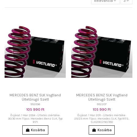
Relevancia
3
MERCEDES BENZ SLK Vogtland
MERCEDES BENZ SLK Vogtland
Ültetőrugó Szett
Ültetőrugó Szett
952006
952207
105 990 Ft
105 990 Ft
Évjárat: 1 Mar 2004 - Ültetés mértéke:
Évjárat: 1 Mar 2011 - Ültetés mértéke:
30/30 mm Típus: Mercedes Benz SLK, Typ
25/25 mm Típus: Mercedes SLK, Typ R172,
R171
SLK200/250/350
Kosárba
Kosárba