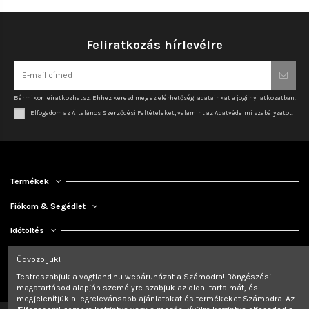
Feliratkozás hírlevélre
Bármikor leiratkozhatsz. Ehhez keresd meg az elérhetőségi adatainkat a jogi nyilatkozatban.
Elfogadom az Általános Szerződési Feltételeket, valamint az Adatvédelmi szabályzatot.
Termékek
Fiókom & Segédlet
Időtöltés
Kapcsolat
Üdvözöljük!
Testreszabjuk a vogtland.hu webáruházat a Számodra! Böngészési
magatartásod alapján személyre szabjuk az oldal tartalmát, és
megjelenítjük a legrelevánsabb ajánlatokat és termékeket Számodra. Az