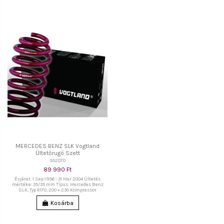
MERCEDES BENZ SLK Vogtland
Ültetőrugó Szett
952070
89 990 Ft
Évjárat: 1 Sep 1996 - 31 Mar 2004 Ültetés
mértéke: 35/35 mm Típus: Mercedes Benz
SLK, Typ R170, 200 + 230 Kompressor
Kosárba