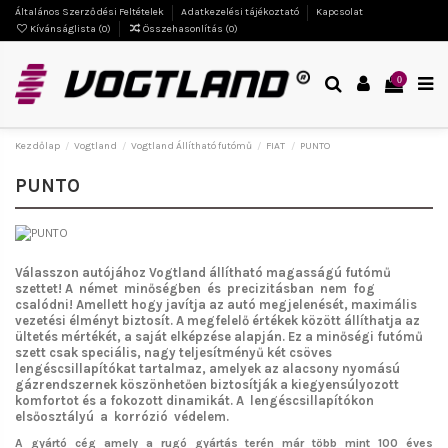
Általános Szerződési Feltételek
Adatkezelési tájékoztató
Kapcsolat
Kívánságlista (
0
)
Összehasonlítás (
0
)
0
Kezdőlap
Vogtland
Vogtland Állítható futómű
FIAT
PUNTO
PUNTO
Válasszon autójához Vogtland
állítható magasságú futómű
szettet!
A német minőségben és precizitásban nem fog
csalódni!
Amellett hogy javítja az autó megjelenését, maximális
vezetési élményt biztosít. A megfelelő értékek között állíthatja az
ültetés mértékét, a saját elképzése alapján. Ez a minőségi futómű
szett csak speciális, nagy teljesítményű két csöves
lengéscsillapítókat tartalmaz, amelyek az alacsony nyomású
gázrendszernek köszönhetően biztosítják a kiegyensúlyozott
komfortot és a fokozott dinamikát. A lengéscsillapítókon
elsőosztályú a korrózió védelem.
A gyártó cég amely a rugó gyártás terén már több mint 100 éves