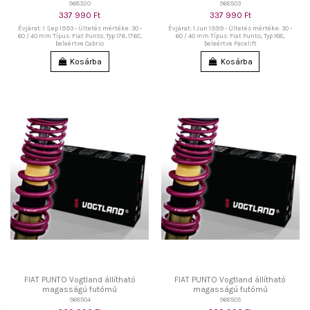
968320
968503
337 990 Ft
337 990 Ft
Évjárat: 1 Sep 1993 - Ültetés mértéke: 30 -
Évjárat: 1 Jun 1999 - Ültetés mértéke: 30 -
60 / 40 mm Típus: Fiat Punto, Typ 176, 176C,
60 / 40 mm Típus: Fiat Punto, Typ 188,
beleértve Cabrio
beleértve Facelift
Kosárba
Kosárba
FIAT PUNTO Vogtland állítható
FIAT PUNTO Vogtland állítható
magasságú futómű
magasságú futómű
968504
968505