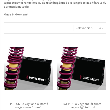
tapasztalattal rendelkezik, az ültetőrugókra és a lengéscsillapítókra 2 év
garanciát biztosít!
Made in Germany!
Relevancia
4
FIAT PUNTO Vogtland állítható
FIAT PUNTO Vogtland állítható
magasságú futómű
magasságú futómű