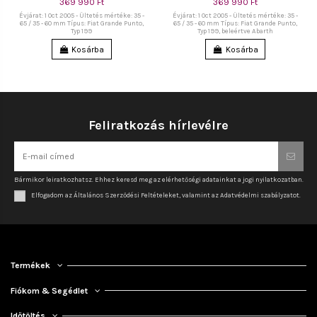
369 990 Ft
369 990 Ft
Évjárat: 1 Oct 2005 - Ültetés mértéke: 35 -
Évjárat: 1 Oct 2005 - Ültetés mértéke: 35 -
65 / 35 - 60 mm Típus: Fiat Grande Punto,
65 / 35 - 60 mm Típus: Fiat Grande Punto,
Typ 199
Typ 199, beleértve Abarth
Kosárba
Kosárba
Feliratkozás hírlevélre
Bármikor leiratkozhatsz. Ehhez keresd meg az elérhetőségi adatainkat a jogi nyilatkozatban.
Elfogadom az Általános Szerződési Feltételeket, valamint az Adatvédelmi szabályzatot.
Termékek
Fiókom & Segédlet
Időtöltés