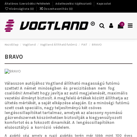
Általános Szerződési Feltételek
Adatkezelési tájékoztató
Kapcsolat
Kívánságlista (
0
)
Összehasonlítás (
0
)
0
Kezdőlap
Vogtland
Vogtland Állítható futómű
FIAT
BRAVO
BRAVO
Válasszon autójához Vogtland
állítható magasságú futómű
szettet!
A német minőségben és precizitásban nem fog
csalódni!
Amellett hogy javítja az autó megjelenését, maximális
vezetési élményt biztosít. A megfelelő értékek között állíthatja az
ültetés mértékét, a saját elképzése alapján. Ez a minőségi futómű
szett csak speciális, nagy teljesítményű két csöves
lengéscsillapítókat tartalmaz, amelyek az alacsony nyomású
gázrendszernek köszönhetően biztosítják a kiegyensúlyozott
komfortot és a fokozott dinamikát. A lengéscsillapítókon
elsőosztályú a korrózió védelem.
A gyártó cég amely a rugó gyártás terén már több mint 100 éves