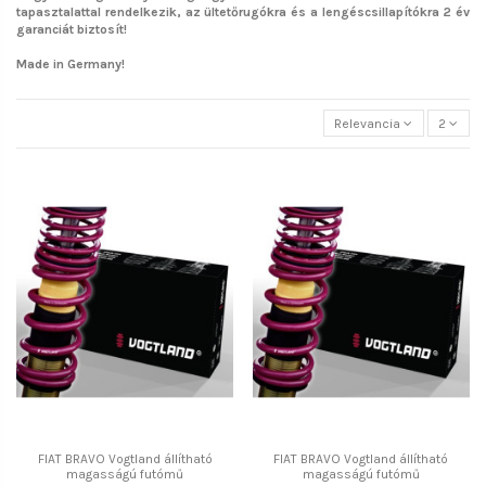
tapasztalattal rendelkezik, az ültetőrugókra és a lengéscsillapítókra 2 év
garanciát biztosít!
Made in Germany!
Relevancia
2
FIAT BRAVO Vogtland állítható
FIAT BRAVO Vogtland állítható
magasságú futómű
magasságú futómű