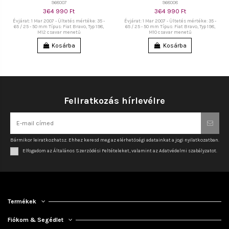
968007
968008
364 990 Ft
364 990 Ft
Évjárat: 1 Mar 2007 - Ültetés mértéke: 35 -
Évjárat: 1 Mar 2007 - Ültetés mértéke: 35 -
65 / 25 - 50 mm Típus: Fiat Bravo, Typ 198,
65 / 25 - 50 mm Típus: Fiat Bravo, Typ 198,
M12 csavar menetű
M10 csavar menetű
Kosárba
Kosárba
Feliratkozás hírlevélre
Bármikor leiratkozhatsz. Ehhez keresd meg az elérhetőségi adatainkat a jogi nyilatkozatban.
Elfogadom az Általános Szerződési Feltételeket, valamint az Adatvédelmi szabályzatot.
Termékek
Fiókom & Segédlet