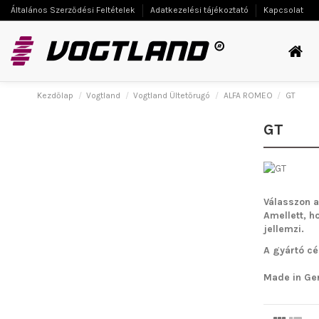
Általános Szerződési Feltételek
Adatkezelési tájékoztató
Kapcsolat
Kezdőlap
Vogtland
Vogtland Ültetőrugó
ALFA ROMEO
GT
GT
Válasszon a
Amellett, h
jellemzi.
A gyártó cé
Made in Ge