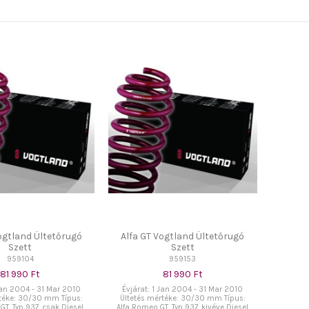
ogtland Ültetőrugó
Alfa GT Vogtland Ültetőrugó
Szett
Szett
959104
959153
81 990 Ft
81 990 Ft
 Jan 2004 - 31 Mar 2010
Évjárat: 1 Jan 2004 - 31 Mar 2010
rtéke: 30/30 mm Típus:
Ültetés mértéke: 30/30 mm Típus:
GT, Typ 937, csak Diesel
Alfa Romeo,GT, Typ 937, kivéve Diesel