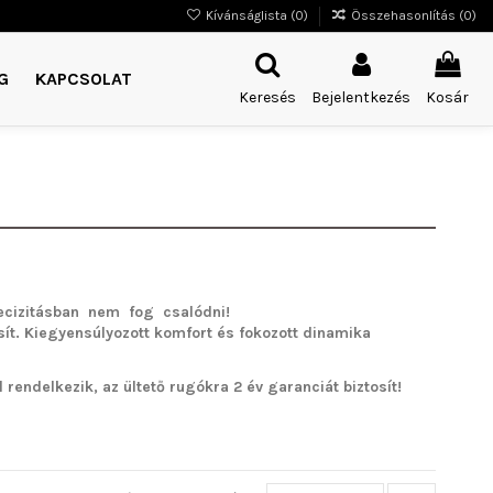
Kívánságlista (
0
)
Összehasonlítás (
0
)
G
KAPCSOLAT
Keresés
Bejelentkezés
Kosár
cizitásban nem fog csalódni!
sít. Kiegyensúlyozott komfort és fokozott dinamika
rendelkezik, az ültető rugókra 2 év garanciát biztosít!