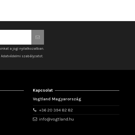
inkat a jogi nyilatkozatban.
z Adatvédelmi szabályzatot.
Kapcsolat
Vogtland Magyarország
+36 20 394 82 82
info@vogtland.hu