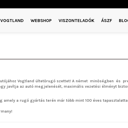
VOGTLAND
WEBSHOP
VISZONTELADÓK
ÁSZF
BLO
utójához Vogtland ültetőrugó szettet!
A német minőségben és pre
ogy javítja az autó megjelenését, maximális vezetési élményt bizto
g amely a rugó gyártás terén már több mint 100 éves tapasztalattal 
rmany!