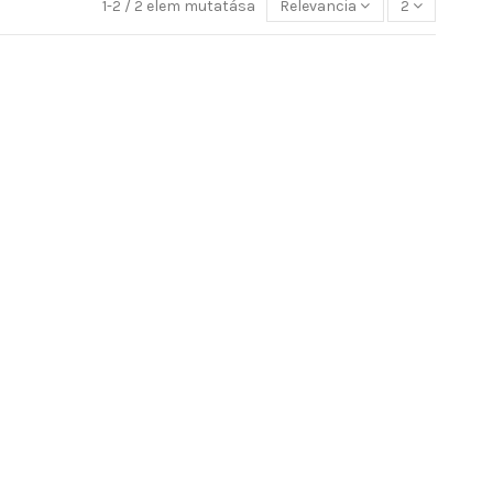
1-2 / 2 elem mutatása
Relevancia
2