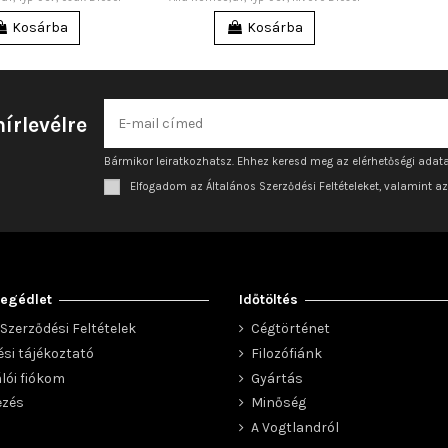
Kosárba
Kosárba
hírlevélre
Bármikor leiratkozhatsz. Ehhez keresd meg az elérhetőségi adata
Elfogadom az Általános Szerződési Feltételeket, valamint a
egédlet
Időtöltés
Szerződési Feltételek
Cégtörténet
ési tájékoztató
Filozófiánk
lói fiókom
Gyártás
ezés
Minőség
A Vogtlandról