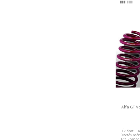
Alfa GT V
Évjárat: 1
Ültetés mé
Alfa Romeo,